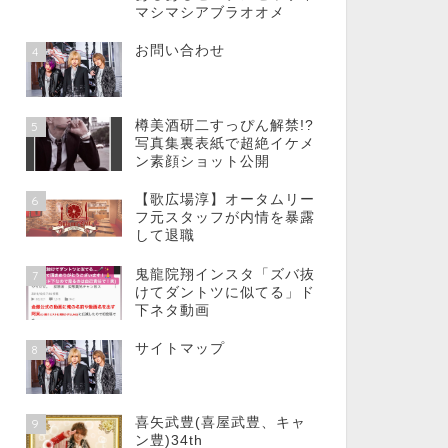
マシマシアブラオオメ
お問い合わせ
4
樽美酒研二すっぴん解禁!?
5
写真集裏表紙で超絶イケメ
ン素顔ショット公開
【歌広場淳】オータムリー
6
フ元スタッフが内情を暴露
して退職
鬼龍院翔インスタ「ズバ抜
7
けてダントツに似てる」ド
下ネタ動画
サイトマップ
8
喜矢武豊(喜屋武豊、キャ
9
ン豊)34th