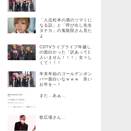
「人志松本の酒のツマミに
なる話」と「呼び出し先生
タナカ」の鬼龍院さん見た
よ
CDTVライブライブ年越し
の面白かった「訳あって1
人いません！！！」女々し
くて！！！
年末年始のゴールデンボン
バー面白いなｗｗｗ 良い
お年を～！
また…あぁ…
歌広場さん…