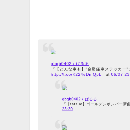
gbgb0402 / ぱるる
『【どんな車も】”金爆痛車ステッカー”プ
http://t.co/K224eDmQpL
at
06/07 23
gbgb0402 / ぱるる
『【tatsuo】ゴールデンボンバー新
23:30