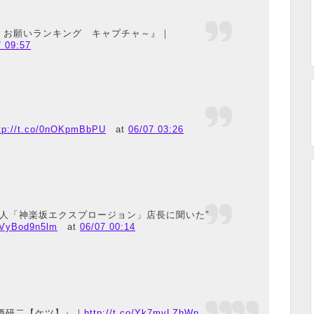
ー お願いランキング キャプチャ～』｜
7 09:57
tp://t.co/0nOKpmBbPU
at
06/07 03:26
証人「神楽坂エクスプロージョン」店長に聞いた″
o/VyBod9n5lm
at
06/07 00:14
美酒研二【ケツ】』｜
http://t.co/Yk7mvLZhWp