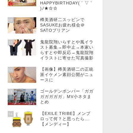
HAPPYBIRTHDAY( ´ ▽ `
)ﾉ★☆☆
樽美酒研二スッピンで
10
SASUKEお疲れ様会＠
SATOブリアン
鬼龍院翔いらすとや風イラ
11
スト募集→即中止→本家い
らすとや即反応→鬼龍院翔
イラストに寄せた写真撮影
【画像】樽美酒研二の正統
12
派イケメン素顔公開がニュ
ースに
ゴールデンボンバー「ガガ
13
ガガガガガ」MV小ネタま
とめ
【EXILE TRIBE】メンプ
14
ロって何？と思ったら…
【メンディー】