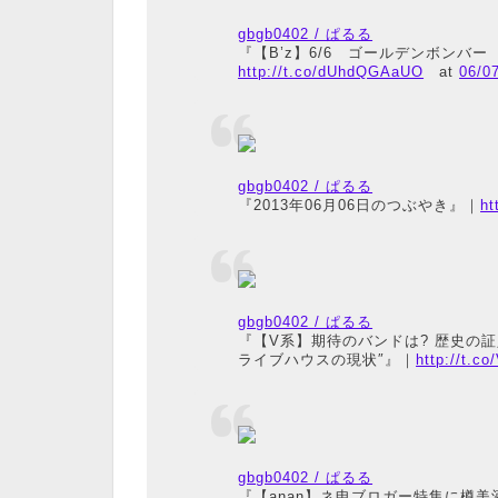
gbgb0402 / ぱるる
『【B’z】6/6 ゴールデンボンバ
http://t.co/dUhdQGAaUO
at
06/0
gbgb0402 / ぱるる
『2013年06月06日のつぶやき』｜
ht
gbgb0402 / ぱるる
『【V系】期待のバンドは? 歴史の
ライブハウスの現状″』｜
http://t.c
gbgb0402 / ぱるる
『【anan】ネ申ブロガー特集に樽