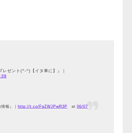
レゼント(^-^)【イタ車に】』｜
:39
曲情報』｜
http://t.co/FgZWJPwR3P
at
06/07