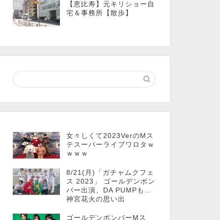
【恵比寿】元キリショー自
15
宅＆事務所【散歩】
女々しくて2023VerのMス
テスーパーライブワロタｗ
ｗｗｗ
8/21(月)「ガチャムクフェ
ス 2023」 ゴールデンボン
バー出演、DA PUMPも…
神宮花火の思い出
ゴールデンボンバーMス