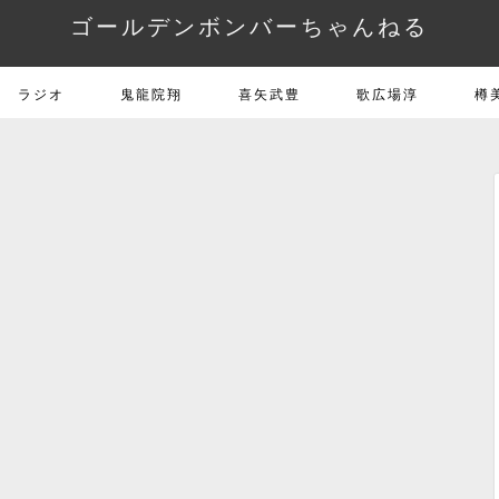
ゴールデンボンバーちゃんねる
ラジオ
鬼龍院翔
喜矢武豊
歌広場淳
樽