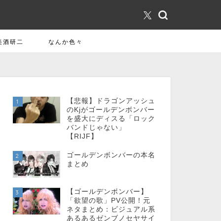
美酒研二
なんか色々
【悲報】ドラゴンアッシュ
1
のKjがゴールデンボンバー
を盛大にディスる「ロック
バンドじゃない」
【RIJF】
ゴールデンボンバーの本名
2
まとめ
【ゴールデンボンバー】
3
「欲望の歌」PV公開！元
ネタまとめ：ビジュアル系
あるあるゼンブノセヤサイ