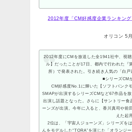
2012年度「CM好感度企業ランキン
オリコン 5月
2012年度にCMを放送した全1941社中、
ル】だったことが17日、都内で行われた『第
所）で発表された。引き続き人気の「白戸
■シリーズCM
CM好感度No.1に輝いた【ソフトバンク
SMAPが出演するシリーズCMなど67作品を放送。ス
出演し話題となった。さらに【サントリー食
ーンズが出演。今年に入ると、香川真司や前
えた起
2位は、「宇宙人ジョーンズ」シリーズをは
んをモデルした“TORA”を演じた「オランジ