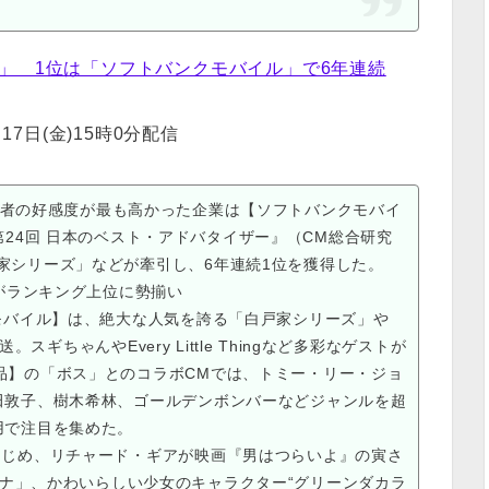
グ」 1位は「ソフトバンクモバイル」で6年連続
17日(金)15時0分配信
視聴者の好感度が最も高かった企業は【ソフトバンクモバイ
24回 日本のベスト・アドバタイザー』（CM総合研究
家シリーズ」などが牽引し、6年連続1位を獲得した。
がランキング上位に勢揃い
モバイル】は、絶大な人気を誇る「白戸家シリーズ」や
ギちゃんやEvery Little Thingなど多彩なゲストが
品】の「ボス」とのコラボCMでは、トミー・リー・ジョ
田敦子、樹木希林、ゴールデンボンバーなどジャンルを超
用で注目を集めた。
じめ、リチャード・ギアが映画『男はつらいよ』の寅さ
ーナ」、かわいらしい少女のキャラクター“グリーンダカラ