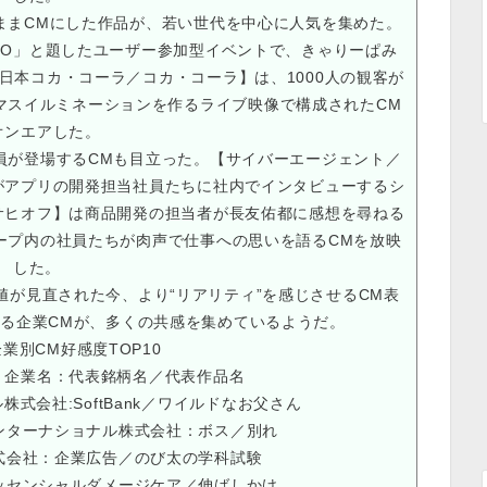
まCMにした作品が、若い世代を中心に人気を集めた。
 TOKYO」と題したユーザー参加型イベントで、きゃりーぱみ
日本コカ・コーラ／コカ・コーラ】は、1000人の観客が
マスイルミネーションを作るライブ映像で構成されたCM
オンエアした。
が登場するCMも目立った。【サイバーエージェント／
がアプリの開発担当社員たちに社内でインタビューするシ
サヒオフ】は商品開発の担当者が長友佑都に感想を尋ねる
ープ内の社員たちが肉声で仕事への思いを語るCMを放映
した。
が見直された今、より“リアリティ”を感じさせるCM表
る企業CMが、多くの共感を集めているようだ。
企業別CM好感度TOP10
 企業名：代表銘柄名／代表作品名
株式会社:SoftBank／ワイルドなお父さん
ンターナショナル株式会社：ボス／別れ
式会社：企業広告／のび太の学科試験
ッセンシャルダメージケア／伸ばしかけ