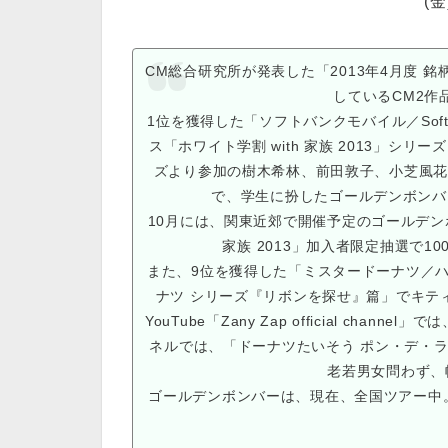
(
CM総合研究所が発表した「2013年4月度 
しているCM2作
1位を獲得した「ソフトバンクモバイル／Sof
ス「ホワイト学割 with 家族 2013」
ズより参加の樹木希林、前田敦子、小芝風花
で、学生に扮したゴールデンボンバー
10月には、関東近郊で開催予定のゴールデンボ
家族 2013」加入者限定抽選で1
また、9位を獲得した「ミスタードーナツ／ハ
ナツ シリーズ『リボンを探せ』篇」でキテ
YouTube「Zany Zap official c
ネルでは、「ドーナツたいそう ポン・デ・ライ
老若男女問わず、
ゴールデンボンバーは、現在、全国ツアー中。日