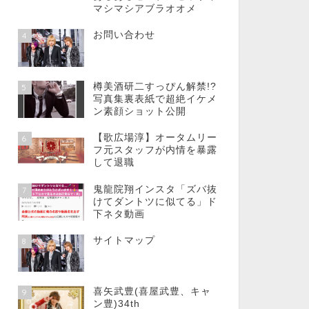
マシマシアブラオオメ
お問い合わせ
4
樽美酒研二すっぴん解禁!?
5
写真集裏表紙で超絶イケメ
ン素顔ショット公開
【歌広場淳】オータムリー
6
フ元スタッフが内情を暴露
して退職
鬼龍院翔インスタ「ズバ抜
7
けてダントツに似てる」ド
下ネタ動画
サイトマップ
8
喜矢武豊(喜屋武豊、キャ
9
ン豊)34th