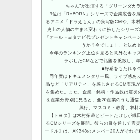
ちゃん”が出演する「グリーンダカ
3位は「ReBORN」シリーズで企業広告を
るアニメ「ドラえもん」の実写版CMや、木
史上の人物の生まれ変わりに扮したシリーズ
『オールトヨタナビ代プレゼントキャンペー
うか？今でしょ！」と決め
今年のランキング上位を見ると意外なキャス
ラボしたCMなどで話題を拡散し、
■好感をもたれる
同年度はドキュメンタリー風、ライブ感あふ
品など「リアリティ」を感じさせるCM表現
を集めた。また、企業・銘柄・作品数は震災
を産業分野別に見ると、全20産業のうち通信
興行、マスコミ・教育、衣料
【トヨタ】は木村拓哉とビートたけしが織田
るCMシリーズを展開。彼らの目を通して震
ードル】は、AKB48のメンバー20人がそれ