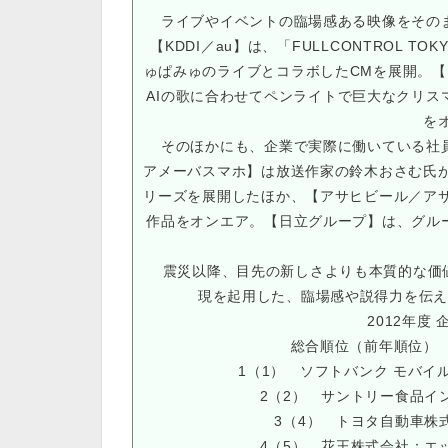
ライブやイベントの臨場感ある映像をそのま
【KDDI／au】は、「FULLCONTROL
ゅぱみゅのライブとコラボしたCMを展開。【
AIの歌に合わせてペンライトで巨大なクリス
を
そのほかにも、企業で実際に働いている社員
アメーバスマホ】は放送作家の鈴木おさむ氏
リーズを展開したほか、【アサヒビール／ア
作品をオンエア。【日立グループ】は、グル
震災以降、目先の新しさよりも本質的な価値
現を起用した、臨場感や説得力を伝え
2012年度 
総合順位（前年順位）
1（1） ソフトバンク モバイル
2（2） サントリー食品イ
3（4） トヨタ自動車株
4（5） 花王株式会社：エ