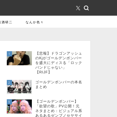
美酒研二
なんか色々
【悲報】ドラゴンアッシュ
1
のKjがゴールデンボンバー
を盛大にディスる「ロック
バンドじゃない」
【RIJF】
ゴールデンボンバーの本名
2
まとめ
【ゴールデンボンバー】
3
「欲望の歌」PV公開！元
ネタまとめ：ビジュアル系
あるあるゼンブノセヤサイ