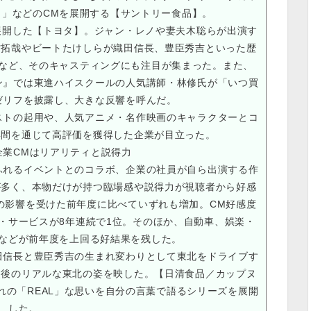
ラ」などのCMを展開する【サントリー食品】。
展開した【トヨタ】。ジャン・レノや妻夫木聡らが出演す
村拓哉やビートたけしらが織田信長、豊臣秀吉といった歴
など、そのキャスティングにも注目が集まった。また、
ン』では東進ハイスクールの人気講師・林修氏が「いつ買
ゼリフを披露し、大きな反響を呼んだ。
トの起用や、人気アニメ・名作映画のキャラクターとコ
年間を通じて高評価を獲得した企業が目立った。
企業CMはリアリティと説得力
れるイベントとのコラボ、企業の社員が自ら出演する作
が多く、本物だけが持つ臨場感や説得力が視聴者から好感
の影響を受けた前年度に比べていずれも増加。CM好感度
・サービスが8年連続で1位。そのほか、自動車、娯楽・
などが前年度を上回る好結果を残した。
信長と豊臣秀吉の生まれ変わりとして東北をドライブす
災後のリアルな東北の姿を映した。【日清食品／カップヌ
ぞれの「REAL」な思いを自分の言葉で語るシリーズを展開
した。