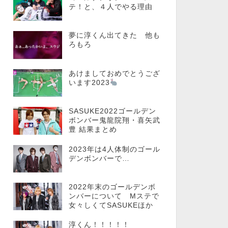
テ！と、４人でやる理由
夢に淳くん出てきた 他も
ろもろ
あけましておめでとうござ
います2023
SASUKE2022ゴールデン
ボンバー鬼龍院翔・喜矢武
豊 結果まとめ
2023年は4人体制のゴール
デンボンバーで…
2022年末のゴールデンボ
ンバーについて Mステで
女々しくてSASUKEほか
淳くん！！！！！