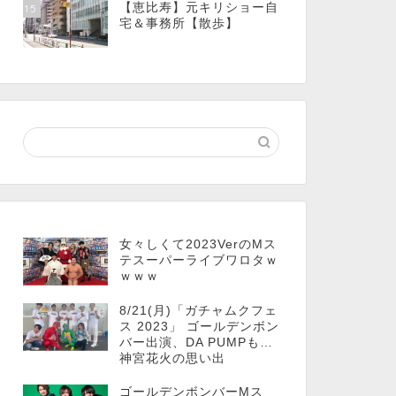
【恵比寿】元キリショー自
15
宅＆事務所【散歩】
女々しくて2023VerのMス
テスーパーライブワロタｗ
ｗｗｗ
8/21(月)「ガチャムクフェ
ス 2023」 ゴールデンボン
バー出演、DA PUMPも…
神宮花火の思い出
ゴールデンボンバーMス