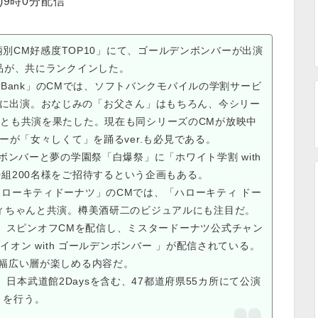
金)9時0分配信
銘柄別CM好感度TOP10」にて、ゴールデンボンバーが出演
品が、共にランクインした。
tBank」のCMでは、ソフトバンクモバイルの学割サービ
シリーズに出演。おなじみの「お父さん」はもちろん、今シリー
とも共演を果たした。現在も同シリーズのCMが放映中
が「女々しくて」を踊るver.も必見である。
ンバーと夢の学園祭「白爆祭」に「ホワイト学割 with
00組200名様をご招待するという企画もある。
ローキティドーナツ」のCMでは、「ハローキティ ドー
ィちゃんと共演。樽美酒研二のビジュアルにも注目だ。
hannel」では、スピンオフCMを配信し、ミスタードーナツ公式チャン
オン with ゴールデンボンバー 」が配信されている。
幅広い層が楽しめる内容だ。
本武道館2Daysを含む、47都道府県55カ所にて公演
を行う。