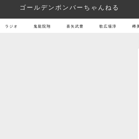
ゴールデンボンバーちゃんねる
ラジオ
鬼龍院翔
喜矢武豊
歌広場淳
樽