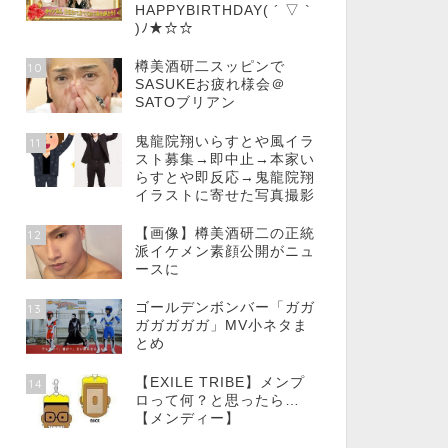
HAPPYBIRTHDAY( ´ ▽ `
)ﾉ★☆☆
樽美酒研二スッピンで
10
SASUKEお疲れ様会＠
SATOブリアン
鬼龍院翔いらすとや風イラ
11
スト募集→即中止→本家い
らすとや即反応→鬼龍院翔
イラストに寄せた写真撮影
【画像】樽美酒研二の正統
12
派イケメン素顔公開がニュ
ースに
ゴールデンボンバー「ガガ
13
ガガガガガ」MV小ネタま
とめ
【EXILE TRIBE】メンプ
14
ロって何？と思ったら…
【メンディー】