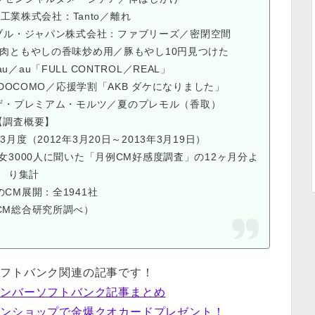
ツ工業株式会社：Tanto／離れ
ンブル・ジャパン株式会社：ファブリーズ／密閉空間
o 豚肉ともやしの香味炒め用／豚もやし10円見つけた
u／au「FULL CONTROL／REAL」
T DOCOMO／応援学割「AKB ダケになりました」
：ザ・プレミアム・モルツ／夏のプレモル（香取）
【調査概要】
3月度（2012年3月20日～2013年3月19日）
3000人に聞いた「月例CM好感度調査」の12ヶ月分よ
り集計
のCM展開：全1941社
CM総合研究所調べ）
ソフトバンク関連の記事です！
ボンバーソフトバンク記事まとめ
インショップで金爆クオカードプレゼント！