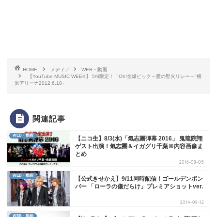
HOME
メディア
WEB・動画
【YouTube MUSIC WEEK】 5/6限定！「Oh!金爆ピック～愛の聖火リレー～"横
浜アリーナ2012.6.18」
関連記事
WEB・動画
【ニコ生】8/3(水)「氣志團弾幕 2016」 鬼龍院翔
ゲスト出演！氣志團＆イガグリ千葉※内容画像ま
とめ
2016-08-05
WEB・動画
【公式きせかえ】9/11同時配信！ゴールデンボン
バー 「ローラの傷だらけ」プレミアショットver.
2014-09-12
WEB・動画