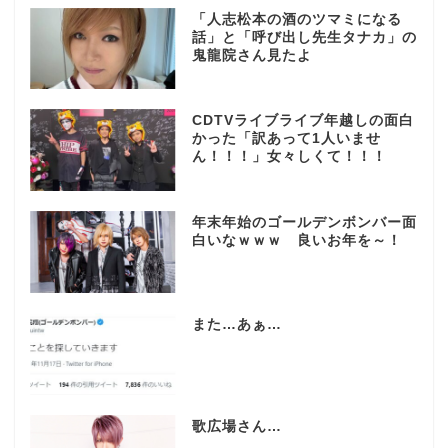
「人志松本の酒のツマミになる
話」と「呼び出し先生タナカ」の
鬼龍院さん見たよ
CDTVライブライブ年越しの面白
かった「訳あって1人いませ
ん！！！」女々しくて！！！
年末年始のゴールデンボンバー面
白いなｗｗｗ 良いお年を～！
また…あぁ…
歌広場さん…