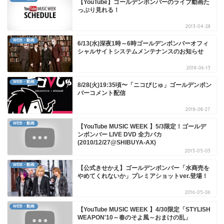
【YouTube】ゴールデンボンバーのライブ動画た
っぷり見れる！
2013-04-28
WEB・動画
6/13(水)深夜1時～6時ゴールデンボンバーオフィ
シャルサイトシステムメンテナンスのお知らせ
2018-06-13
WEB・動画
8/28(火)19:35頃〜「ニコびじゅ」ゴールデンボン
バーコメント配信
2018-08-27
WEB・動画
【YouTube MUSIC WEEK 】5/3限定！ゴールデ
ンボンバー LIVE DVD 全力バカ
(2010/12/27@SHIBUYA-AX)
2013-05-03
WEB・動画
【公式きせかえ】ゴールデンボンバー「水商売を
やめてくれないか」プレミアショットver.登場！
2016-05-06
WEB・動画
【YouTube MUSIC WEEK 】4/30限定「STYLISH
WEAPON'10～春のそよ風～おまけの乱」