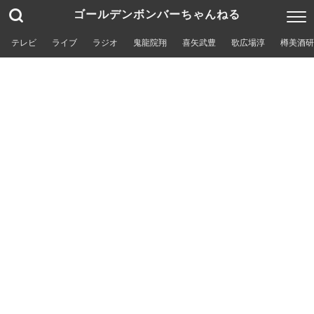
ゴールデンボンバーちゃんねる
テレビ
ライブ
ラジオ
鬼龍院翔
喜矢武豊
歌広場淳
樽美酒研