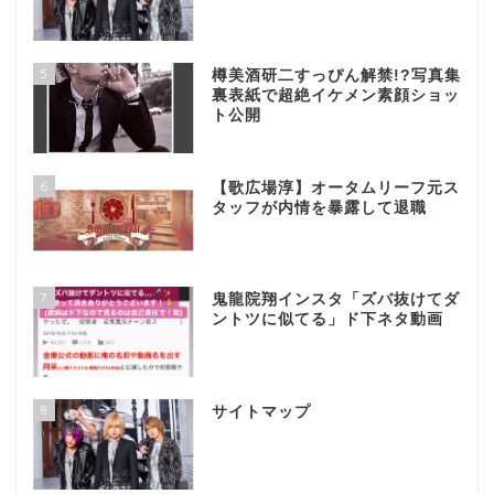
5
樽美酒研二すっぴん解禁!?写真集
裏表紙で超絶イケメン素顔ショッ
ト公開
6
【歌広場淳】オータムリーフ元ス
タッフが内情を暴露して退職
7
鬼龍院翔インスタ「ズバ抜けてダ
ントツに似てる」ド下ネタ動画
8
サイトマップ