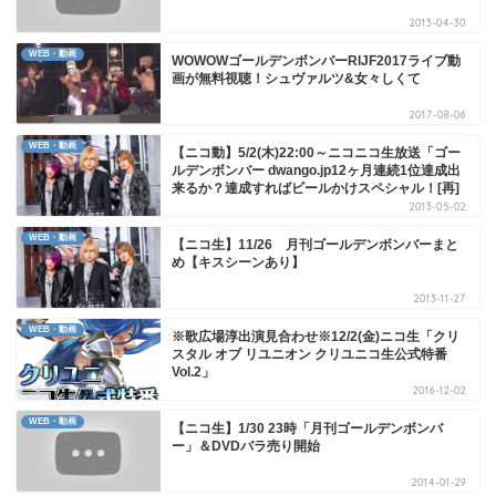
2013-04-30
WEB・動画
WOWOWゴールデンボンバーRIJF2017ライブ動
画が無料視聴！シュヴァルツ&女々しくて
2017-08-06
WEB・動画
【ニコ動】5/2(木)22:00～ニコニコ生放送「ゴー
ルデンボンバー dwango.jp12ヶ月連続1位達成出
来るか？達成すればビールかけスペシャル！[再]
2013-05-02
WEB・動画
【ニコ生】11/26 月刊ゴールデンボンバーまと
め【キスシーンあり】
2013-11-27
WEB・動画
※歌広場淳出演見合わせ※12/2(金)ニコ生「クリ
スタル オブ リユニオン クリユニコ生公式特番
Vol.2」
2016-12-02
WEB・動画
【ニコ生】1/30 23時「月刊ゴールデンボンバ
ー」＆DVDバラ売り開始
2014-01-29