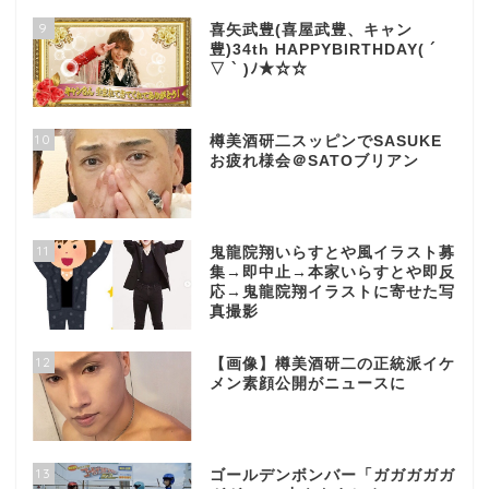
9
喜矢武豊(喜屋武豊、キャン
豊)34th HAPPYBIRTHDAY( ´
▽ ` )ﾉ★☆☆
10
樽美酒研二スッピンでSASUKE
お疲れ様会＠SATOブリアン
11
鬼龍院翔いらすとや風イラスト募
集→即中止→本家いらすとや即反
応→鬼龍院翔イラストに寄せた写
真撮影
12
【画像】樽美酒研二の正統派イケ
メン素顔公開がニュースに
13
ゴールデンボンバー「ガガガガガ