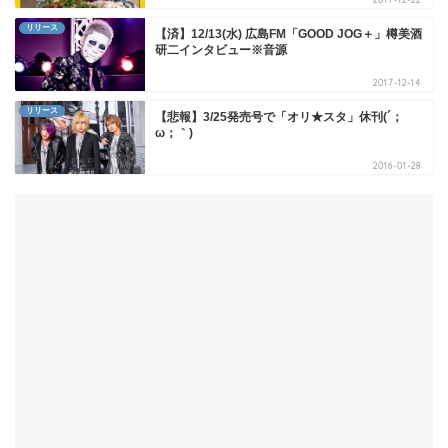
リリース
【済】12/13(水) 広島FM「GOOD JOG＋」樽美酒
研二インタビュー※音源
2017-12-14
リリース
【悲報】3/25発売号で「オリ★スタ」休刊(´；
ω；｀)
2016-01-28