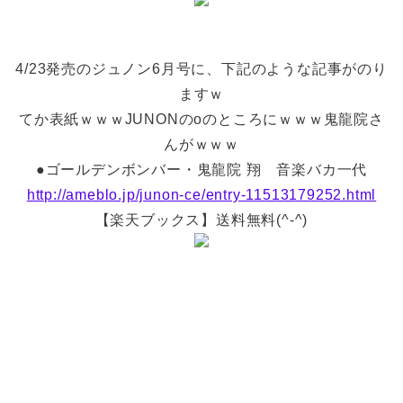
4/23発売のジュノン6月号に、下記のような記事がのり
ますｗ
てか表紙ｗｗｗJUNONのoのところにｗｗｗ鬼龍院さ
んがｗｗｗ
●ゴールデンボンバー・鬼龍院 翔 音楽バカ一代
http://ameblo.jp/junon-ce/entry-11513179252.html
【楽天ブックス】送料無料(^-^)