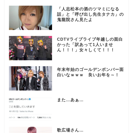
「人志松本の酒のツマミになる
話」と「呼び出し先生タナカ」の
鬼龍院さん見たよ
CDTVライブライブ年越しの面白
かった「訳あって1人いませ
ん！！！」女々しくて！！！
年末年始のゴールデンボンバー面
白いなｗｗｗ 良いお年を～！
また…あぁ…
歌広場さん…