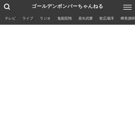
ゴールデンボンバーちゃんねる
テレビ
ライブ
ラジオ
鬼龍院翔
喜矢武豊
歌広場淳
樽美酒研