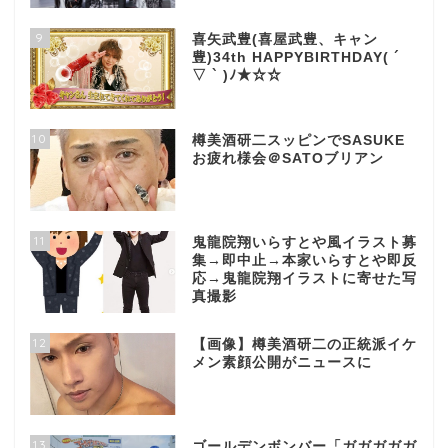
9
喜矢武豊(喜屋武豊、キャン
豊)34th HAPPYBIRTHDAY( ´
▽ ` )ﾉ★☆☆
10
樽美酒研二スッピンでSASUKE
お疲れ様会＠SATOブリアン
11
鬼龍院翔いらすとや風イラスト募
集→即中止→本家いらすとや即反
応→鬼龍院翔イラストに寄せた写
真撮影
12
【画像】樽美酒研二の正統派イケ
メン素顔公開がニュースに
13
ゴールデンボンバー「ガガガガガ