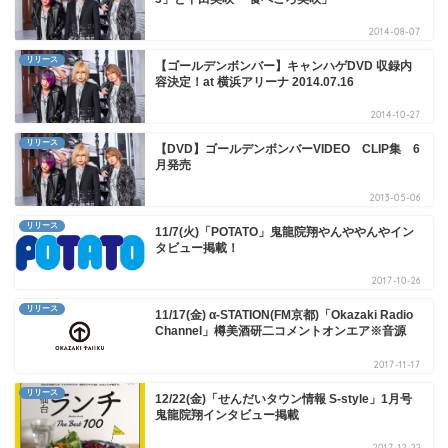
2014-08-07
リリース
【ゴールデンボンバー】キャンハゲDVD 収録内
容決定！at 横浜アリーナ 2014.07.16
2014-10-27
リリース
【DVD】ゴールデンボンバーVIDEO CLIP集 6
月発売
2013-05-06
リリース
11/7(火)「POTATO」鬼龍院翔やんややんやイン
タビュー掲載！
2017-10-26
リリース
11/17(金) α-STATION(FM京都)「Okazaki Radio
Channel」樽美酒研二コメントオンエア※音源
2017-11-17
リリース
12/22(金)「せんだいタウン情報 S-style」1月号
鬼龍院翔インタビュー掲載
2017-12-22