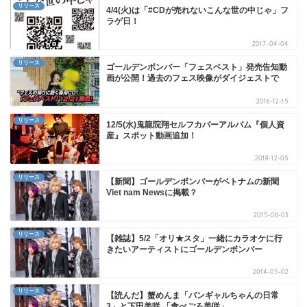
リリース
4/4(火)は「#CDが売れないこんな世の中じゃ」フ
ラゲ日！
2017-04-04
リリース
ゴールデンボンバー「フェスベスト」発売告知動
画が公開！過去のフェス映像がダイジェストで
2016-12-15
リリース
12/5(水)鬼龍院翔セルフカバーアルバム『個人資
産』スポット動画追加！
2018-12-05
リリース
【新聞】ゴールデンボンバーがベトナムの新聞
Viet nam Newsに掲載？
2015-08-03
リリース
【雑誌】5/2「オリ★スタ」一緒にカラオケに行
きたいアーティストにゴールデンボンバー
2014-05-02
リリース
【読んだ】蟹めんま「バンギャルちゃんの日常
3」と下田美咲 「食べごろ美咲」