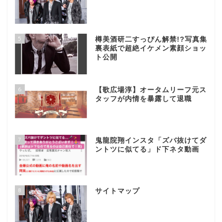
5
樽美酒研二すっぴん解禁!?写真集
裏表紙で超絶イケメン素顔ショッ
ト公開
6
【歌広場淳】オータムリーフ元ス
タッフが内情を暴露して退職
7
鬼龍院翔インスタ「ズバ抜けてダ
ントツに似てる」ド下ネタ動画
8
サイトマップ