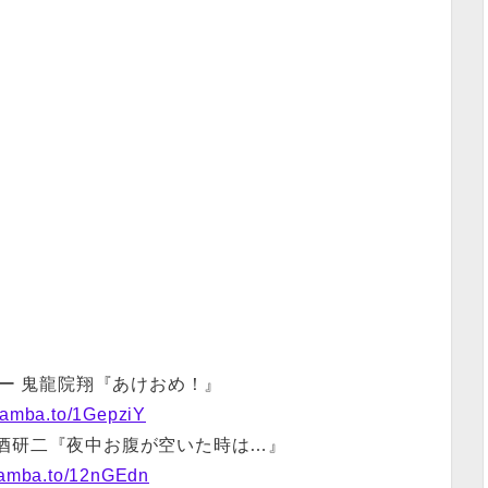
ー 鬼龍院翔『あけおめ！』
//amba.to/1GepziY
美酒研二『夜中お腹が空いた時は…』
//amba.to/12nGEdn