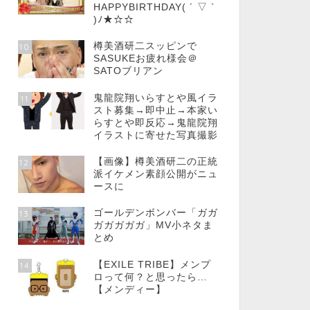
HAPPYBIRTHDAY( ´ ▽ `
)ﾉ★☆☆
樽美酒研二スッピンで
10
SASUKEお疲れ様会＠
SATOブリアン
鬼龍院翔いらすとや風イラ
11
スト募集→即中止→本家い
らすとや即反応→鬼龍院翔
イラストに寄せた写真撮影
【画像】樽美酒研二の正統
12
派イケメン素顔公開がニュ
ースに
ゴールデンボンバー「ガガ
13
ガガガガガ」MV小ネタま
とめ
【EXILE TRIBE】メンプ
14
ロって何？と思ったら…
【メンディー】