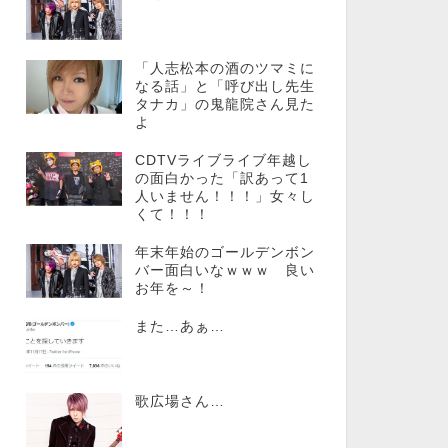
「人志松本の酒のツマミに
なる話」と「呼び出し先生
タナカ」の鬼龍院さん見た
よ
CDTVライブライブ年越し
の面白かった「訳あって1
人いません！！！」女々し
くて！！！
年末年始のゴールデンボン
バー面白いなｗｗｗ 良い
お年を～！
また…あぁ…
歌広場さん…