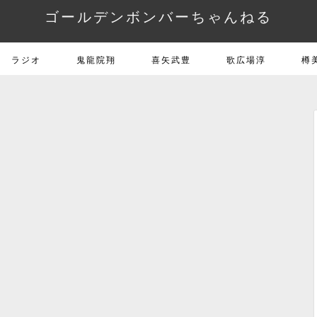
ゴールデンボンバーちゃんねる
ラジオ
鬼龍院翔
喜矢武豊
歌広場淳
樽