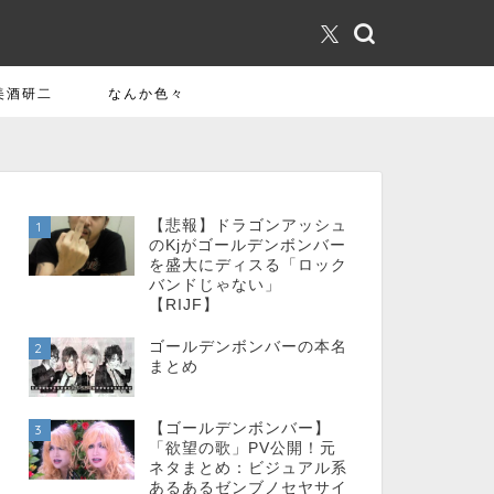
美酒研二
なんか色々
【悲報】ドラゴンアッシュ
1
のKjがゴールデンボンバー
を盛大にディスる「ロック
バンドじゃない」
【RIJF】
ゴールデンボンバーの本名
2
まとめ
【ゴールデンボンバー】
3
「欲望の歌」PV公開！元
ネタまとめ：ビジュアル系
あるあるゼンブノセヤサイ