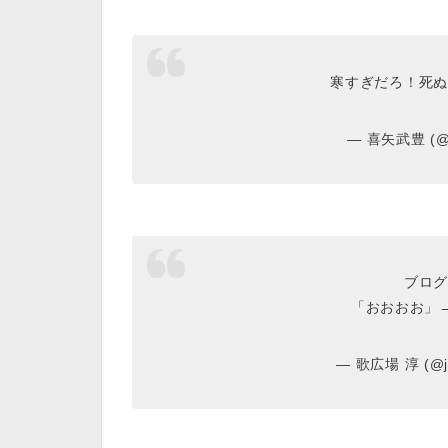
寒すぎだろ！死ぬ
— 喜矢武豊 (@y
ブログ
「おおおお」
— 歌広場 淳 (@ju