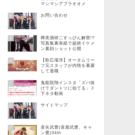
マシマシアブラオオメ
お問い合わせ
4
樽美酒研二すっぴん解禁!?
5
写真集裏表紙で超絶イケメ
ン素顔ショット公開
【歌広場淳】オータムリー
6
フ元スタッフが内情を暴露
して退職
鬼龍院翔インスタ「ズバ抜
7
けてダントツに似てる」ド
下ネタ動画
サイトマップ
8
喜矢武豊(喜屋武豊、キャ
9
ン豊)34th