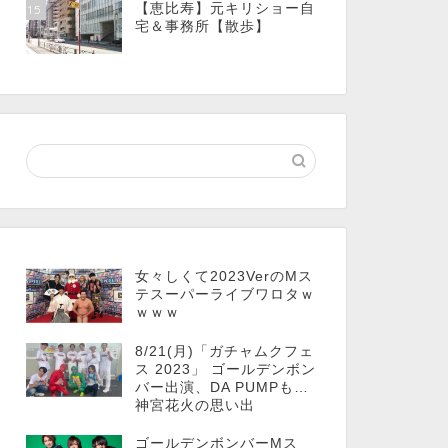
【恵比寿】元キリショー自
15
宅＆事務所【散歩】
女々しくて2023VerのMス
テスーパーライブワロタｗ
ｗｗｗ
8/21(月)「ガチャムクフェ
ス 2023」 ゴールデンボン
バー出演、DA PUMPも…
神宮花火の思い出
ゴールデンボンバーMス