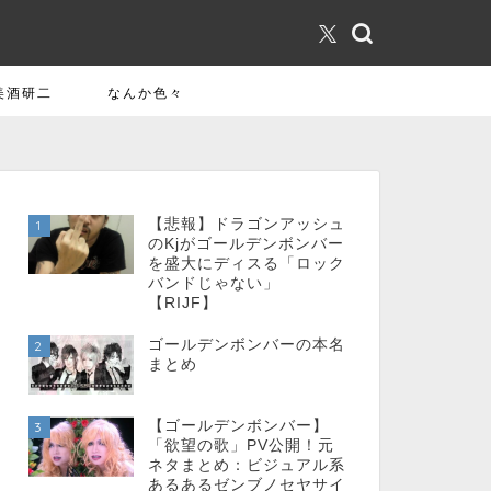
美酒研二
なんか色々
【悲報】ドラゴンアッシュ
1
のKjがゴールデンボンバー
を盛大にディスる「ロック
バンドじゃない」
【RIJF】
ゴールデンボンバーの本名
2
まとめ
【ゴールデンボンバー】
3
「欲望の歌」PV公開！元
ネタまとめ：ビジュアル系
あるあるゼンブノセヤサイ