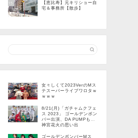
【恵比寿】元キリショー自
15
宅＆事務所【散歩】
女々しくて2023VerのMス
テスーパーライブワロタｗ
ｗｗｗ
8/21(月)「ガチャムクフェ
ス 2023」 ゴールデンボン
バー出演、DA PUMPも…
神宮花火の思い出
ゴールデンボンバーMス