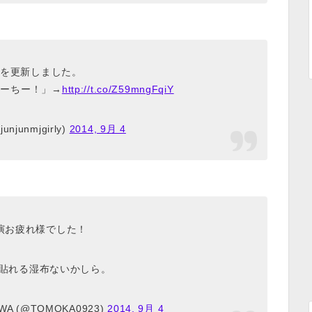
を更新しました。
うーちー！」→
http://t.co/Z59mngFqiY
njunmjgirly)
2014, 9月 4
演お疲れ様でした！
にも貼れる湿布ないかしら。
WA (@TOMOKA0923)
2014, 9月 4