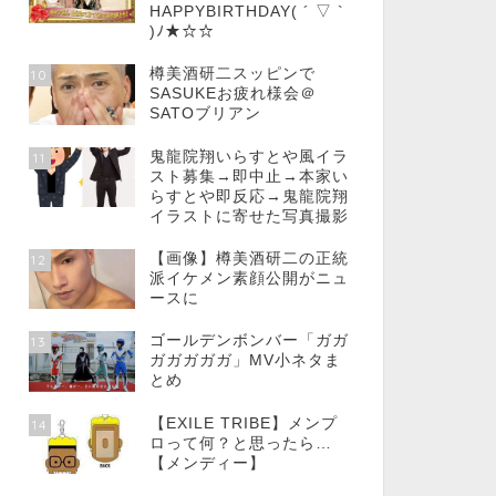
HAPPYBIRTHDAY( ´ ▽ `
)ﾉ★☆☆
樽美酒研二スッピンで
10
SASUKEお疲れ様会＠
SATOブリアン
鬼龍院翔いらすとや風イラ
11
スト募集→即中止→本家い
らすとや即反応→鬼龍院翔
イラストに寄せた写真撮影
【画像】樽美酒研二の正統
12
派イケメン素顔公開がニュ
ースに
ゴールデンボンバー「ガガ
13
ガガガガガ」MV小ネタま
とめ
【EXILE TRIBE】メンプ
14
ロって何？と思ったら…
【メンディー】