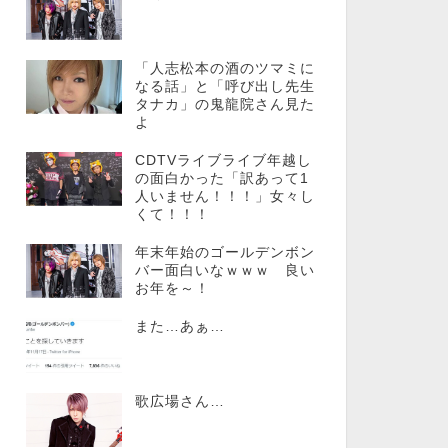
「人志松本の酒のツマミに
なる話」と「呼び出し先生
タナカ」の鬼龍院さん見た
よ
CDTVライブライブ年越し
の面白かった「訳あって1
人いません！！！」女々し
くて！！！
年末年始のゴールデンボン
バー面白いなｗｗｗ 良い
お年を～！
また…あぁ…
歌広場さん…