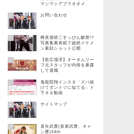
マシマシアブラオオメ
お問い合わせ
4
樽美酒研二すっぴん解禁!?
5
写真集裏表紙で超絶イケメ
ン素顔ショット公開
【歌広場淳】オータムリー
6
フ元スタッフが内情を暴露
して退職
鬼龍院翔インスタ「ズバ抜
7
けてダントツに似てる」ド
下ネタ動画
サイトマップ
8
喜矢武豊(喜屋武豊、キャ
9
ン豊)34th