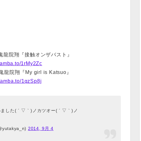
 鬼龍院翔『接触オンザバスト』
//amba.to/1rMy2Zc
翔『My girl is Katsuo』
//amba.to/1qzSp8j
 ´ ▽ ` )ノカツオー( ´ ▽ ` )ノ
yutakya_n)
2014, 9月 4