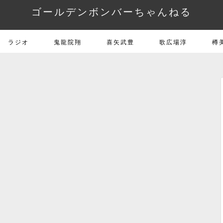
ゴールデンボンバーちゃんねる
ラジオ
鬼龍院翔
喜矢武豊
歌広場淳
樽