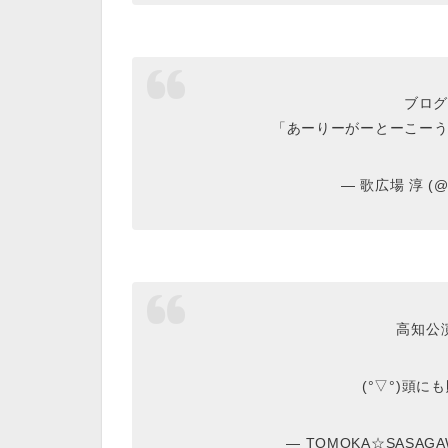
ブログ
「あーりーがーとーこー
— 歌広場 淳 (@ju
高知公
(°▽°)頭
— TOMOKA☆SASAGA