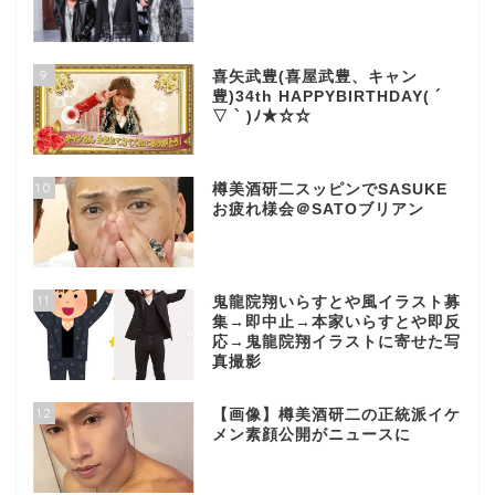
9
喜矢武豊(喜屋武豊、キャン
豊)34th HAPPYBIRTHDAY( ´
▽ ` )ﾉ★☆☆
10
樽美酒研二スッピンでSASUKE
お疲れ様会＠SATOブリアン
11
鬼龍院翔いらすとや風イラスト募
集→即中止→本家いらすとや即反
応→鬼龍院翔イラストに寄せた写
真撮影
12
【画像】樽美酒研二の正統派イケ
メン素顔公開がニュースに