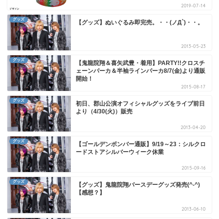
2019-07-14
グッズ
【グッズ】ぬいぐるみ即完売。・・(ノД`)・・。
2013-05-23
グッズ
【鬼龍院翔＆喜矢武豊・着用】PARTY!!クロスチ
ェーンパーカ＆半袖ラインパーカ8/7(金)より通販
開始！
2015-08-17
グッズ
初日、郡山公演オフィシャルグッズをライブ前日
より（4/30(火)）販売
2013-04-20
グッズ
【ゴールデンボンバー通販】9/19～23：シルクロ
ードストアシルバーウィーク休業
2015-09-16
グッズ
【グッズ】鬼龍院翔バースデーグッズ発売(^-^)
【感想？】
2013-06-10