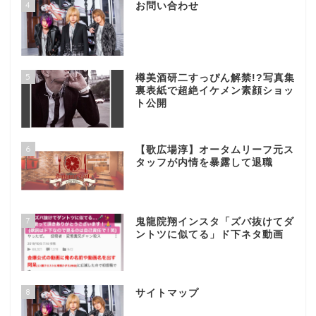
4
お問い合わせ
5
樽美酒研二すっぴん解禁!?写真集
裏表紙で超絶イケメン素顔ショッ
ト公開
6
【歌広場淳】オータムリーフ元ス
タッフが内情を暴露して退職
7
鬼龍院翔インスタ「ズバ抜けてダ
ントツに似てる」ド下ネタ動画
8
サイトマップ