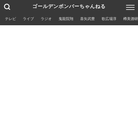
ゴールデンボンバーちゃんねる
テレビ
ライブ
ラジオ
鬼龍院翔
喜矢武豊
歌広場淳
樽美酒研