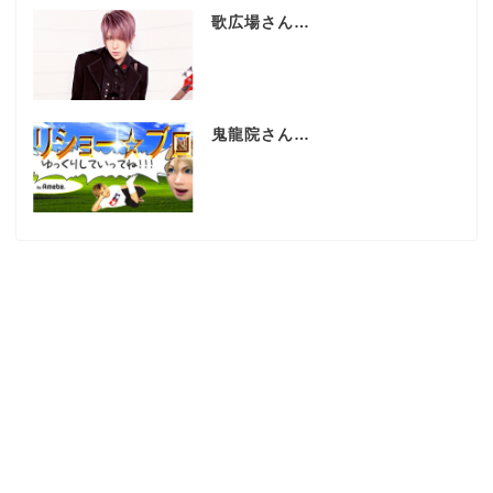
歌広場さん…
鬼龍院さん…