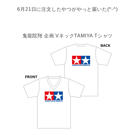
6月21日に注文したやつがやっと届いた(^-^)
鬼龍院翔 企画 VネックTAMIYA Tシャツ