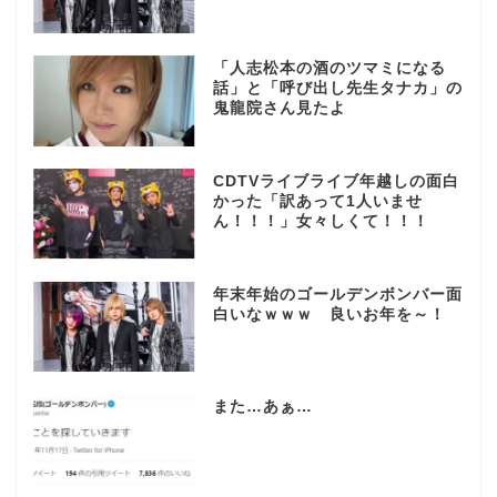
「人志松本の酒のツマミになる
話」と「呼び出し先生タナカ」の
鬼龍院さん見たよ
CDTVライブライブ年越しの面白
かった「訳あって1人いませ
ん！！！」女々しくて！！！
年末年始のゴールデンボンバー面
白いなｗｗｗ 良いお年を～！
また…あぁ…