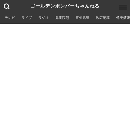
ゴールデンボンバーちゃんねる
テレビ
ライブ
ラジオ
鬼龍院翔
喜矢武豊
歌広場淳
樽美酒研