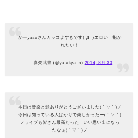
かーyasuさんカッコよすぎです(´Д` )エロい！抱か
れたい！
— 喜矢武豊 (@yutakya_n)
2014, 8月 30
本日は音楽と髭ありがとうございました( ´ ▽ ` )ノ
今日は知っている人ばかりで楽しかったー( ´ ▽ ` )
ノライブも皆さん最高だった！いい思い出になっ
たなぁ( ´ ▽ ` )ノ