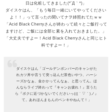
日は化粧してきました(*´Д｀*)」
ダイスケはん、「もう毎日一緒にいてやってください
よ！！」って言ったの聞いてナヲ姉照れてたｗｗ
「Acid Black Cherryさんが終わって続々とご飯行って
ますけど、ご飯には全部ヒ素を入れておきました。」
「大丈夫ですよー！Acid Black Cherryさんと同じヒト
科ですよー！」
ダイスケはん「ゴールデンボンバーのキャンがた
れカツ丼や言うて突っ込んだ茶色いやつ、ハーシ
ーズかなぁ、金かかってんなぁ、と思ってん。ほ
んならライブ終わって『キャンお疲れ！』言うた
ら『ボクに近づかないでくださいっ((( ´ ▽ ` )ノ』
て。あれほんまもんのペンキやねんて！」