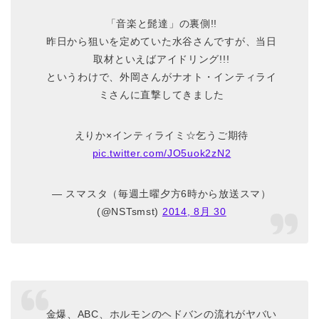
「音楽と髭達」の裏側!!
昨日から狙いを定めていた水谷さんですが、当日
取材といえばアイドリング!!!
というわけで、外岡さんがナオト・インティライ
ミさんに直撃してきました
えりか×インティライミ☆乞うご期待
pic.twitter.com/JO5uok2zN2
— スマスタ（毎週土曜夕方6時から放送スマ）
(@NSTsmst)
2014, 8月 30
金爆、ABC、ホルモンのヘドバンの流れがヤバい