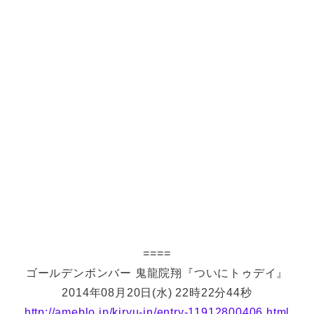
====
ゴールデンボンバー 鬼龍院翔『ついにトゥデイ』
2014年08月20日(水) 22時22分44秒
http://ameblo.jp/kiryu-in/entry-11912800406.html