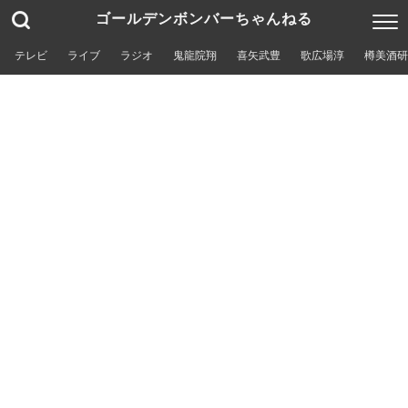
ゴールデンボンバーちゃんねる
テレビ
ライブ
ラジオ
鬼龍院翔
喜矢武豊
歌広場淳
樽美酒研