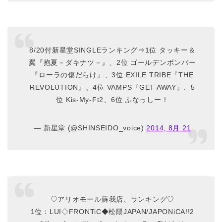
8/20付新星堂SINGLEランキング⇒1位 タッキー＆
翼『抱夏－ダキナツ－』、2位 ゴールデンボンバー
『ローラの傷だらけ』、3位 EXILE TRIBE『THE
REVOLUTION』、4位 VAMPS『GET AWAY』、5
位 Kis‐My‐Ft2、6位 ふなっしー！
— 新星堂 (@SHINSEIDO_voice)
2014, 8月 21
♡アリオモール蘇我店、ランキング♡
1位：LUI◇FRONTiC◆松隈JAPAN/JAPONiCA!!2