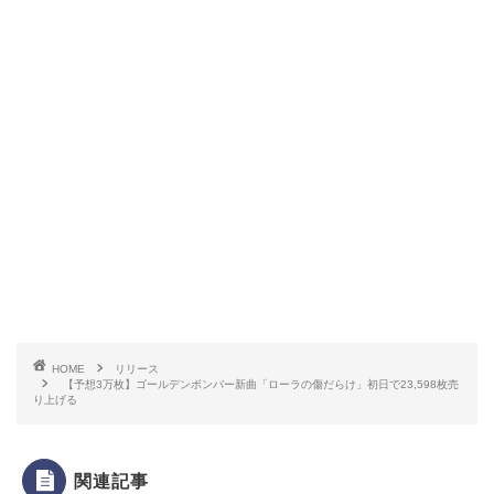
HOME
リリース
【予想3万枚】ゴールデンボンバー新曲「ローラの傷だらけ」初日で23,598枚売
り上げる
関連記事