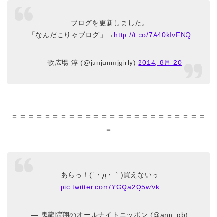
ブログを更新しました。
「なんだこりゃブログ」→
http://t.co/7A40kIvFNQ
— 歌広場 淳 (@junjunmjgirly)
2014, 8月 20
＝＝＝＝＝＝＝＝＝＝＝＝＝＝＝＝＝＝＝＝＝＝＝＝
＝
あらっ！(´・д・｀)買えないっ
pic.twitter.com/YGQa2Q5wVk
— 鬼龍院翔のオールナイトニッポン (@ann_gb)