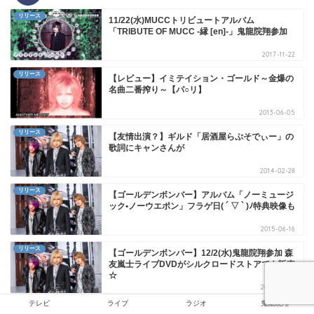
リリース
11/22(水)MUCCトリビュートアルバム
「TRIBUTE OF MUCC -縁 [en]-」鬼龍院翔参加
2017-11-22
リリース
【レビュー】イミテイション・ゴールド～金爆の
名曲二番搾り～【パ○リ】
2013-06-05
リリース
【友情出演？】ギルド「居酒屋らぷそでぃー」の
歌詞にキャンさんが
2014-02-28
リリース
【ゴールデンボンバー】アルバム「ノーミュージ
ック•ノーウエポン」フラゲ日( ´ ▽ ` )ﾉ特典映像も
2015-06-16
リリース
【ゴールデンボンバー】12/2(水)鬼龍院翔参加 森
友嵐士ライブDVDがシルクロードストアでも販売
☆
2015-12-03
テレビ
ライブ
ラジオ
鬼龍院翔
リリース
【雑誌】明日発売！金爆×篠山紀信×ロボットレス