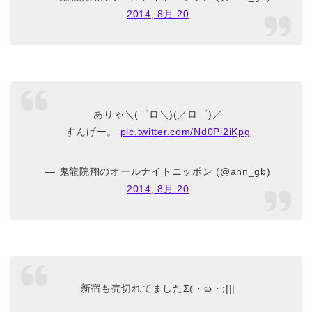
2014, 8月 20
ありゃ＼(゜ロ＼)(／ロ゜)／
すんげー。
pic.twitter.com/Nd0Pi2iKpg
— 鬼龍院翔のオールナイトニッポン (@ann_gb)
2014, 8月 20
新宿も売切れてましたΣ(・ω・;|||