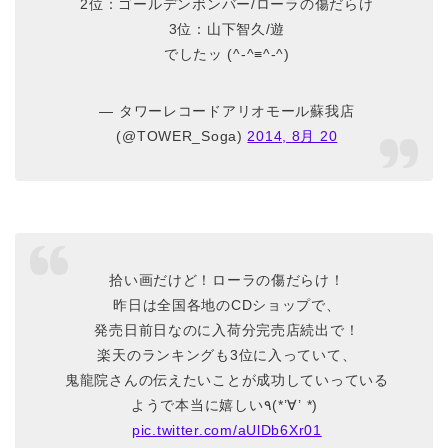
2位：ゴールデンボンバー/ローラの傷だらけ
3位：山下智久/遊
でしたッ (^-^≡^-^)
— タワーレコードアリオモール蘇我店
(@TOWER_Soga)
2014, 8月 20
拾い画だけど！ローラの傷だらけ！
昨日は全国各地のCDショップで、
発売日前日なのに入荷分完売店続出で！
楽天のランキングも3位に入っていて、
鬼龍院さんの伝えたいことが成功していっている
ようで本当に嬉しい٩(*’∀’ *)
pic.twitter.com/aUlDb6Xr01