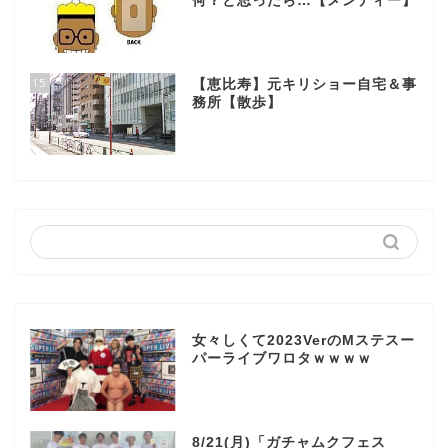
何？と思ったら…【メンディー】
15
【恵比寿】元キリショー自宅＆事
務所【散歩】
女々しくて2023VerのMステスー
パーライブワロタｗｗｗｗ
8/21(月)「ガチャムクフェス