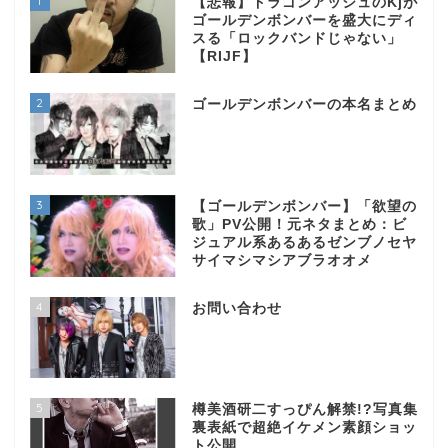
1
【悲報】ドラゴンアッシュのKjが
ゴールデンボンバーを盛大にディ
スる「ロックバンドじゃない」
【RIJF】
2
ゴールデンボンバーの本名まとめ
3
【ゴールデンボンバー】「欲望の
歌」PV公開！元ネタまとめ：ビ
ジュアル系あるあるゼンブノセヤ
サイマシマシアブラオオメ
4
お問い合わせ
5
樽美酒研二すっぴん解禁!?写真集
裏表紙で超絶イケメン素顔ショッ
ト公開