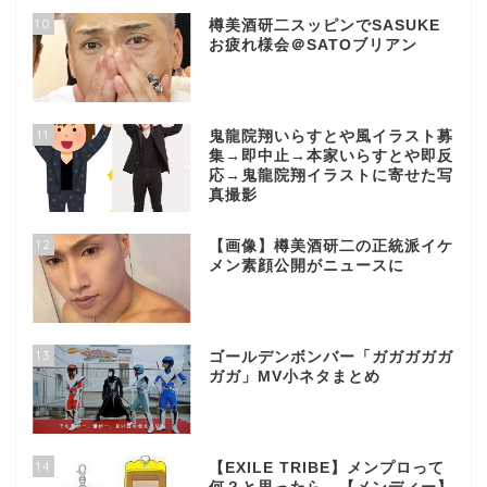
10
樽美酒研二スッピンでSASUKE
お疲れ様会＠SATOブリアン
11
鬼龍院翔いらすとや風イラスト募
集→即中止→本家いらすとや即反
応→鬼龍院翔イラストに寄せた写
真撮影
12
【画像】樽美酒研二の正統派イケ
メン素顔公開がニュースに
13
ゴールデンボンバー「ガガガガガ
ガガ」MV小ネタまとめ
14
【EXILE TRIBE】メンプロって