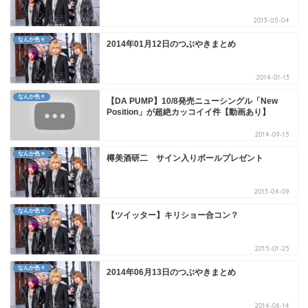
2013-05-04
なんか色々
2014年01月12日のつぶやきまとめ
2014-01-13
なんか色々
【DA PUMP】10/8発売ニューシングル「New
Position」が超絶カッコイイ件【動画あり】
2014-09-15
なんか色々
樽美酒研二 サイン入りボールプレゼント
2013-04-09
なんか色々
【ツイッター】キリショー合コン？
2015-01-25
なんか色々
2014年06月13日のつぶやきまとめ
2014-06-14