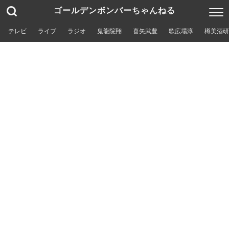
ゴールデンボンバーちゃんねる
テレビ
ライブ
ラジオ
鬼龍院翔
喜矢武豊
歌広場淳
樽美酒研