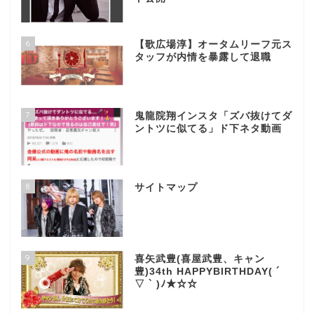
6
【歌広場淳】オータムリーフ元ス
タッフが内情を暴露して退職
7
鬼龍院翔インスタ「ズバ抜けてダ
ントツに似てる」ド下ネタ動画
8
サイトマップ
9
喜矢武豊(喜屋武豊、キャン
豊)34th HAPPYBIRTHDAY( ´
▽ ` )ﾉ★☆☆