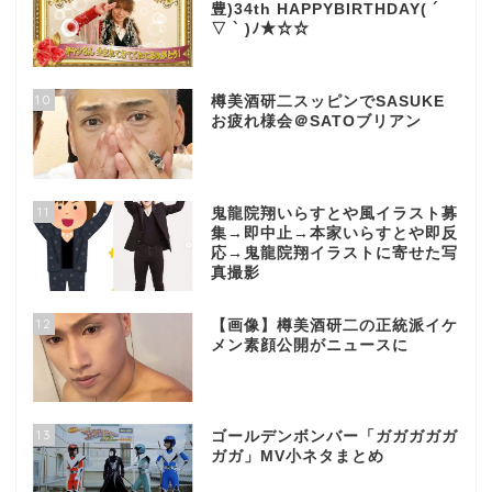
豊)34th HAPPYBIRTHDAY( ´
▽ ` )ﾉ★☆☆
10
樽美酒研二スッピンでSASUKE
お疲れ様会＠SATOブリアン
11
鬼龍院翔いらすとや風イラスト募
集→即中止→本家いらすとや即反
応→鬼龍院翔イラストに寄せた写
真撮影
12
【画像】樽美酒研二の正統派イケ
メン素顔公開がニュースに
13
ゴールデンボンバー「ガガガガガ
ガガ」MV小ネタまとめ