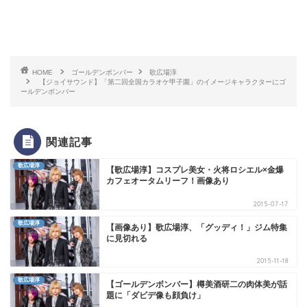
HOME
ゴールデンボンバー
歌広場淳
【ジョイサウンド】「第二回全国カラオケ甲子園」のイメージキャラクターにゴ
ールデンボンバー
関連記事
歌広場淳
【歌広場淳】コスプレ美女・火将ロシエル×金爆
カフェオータムリーフ！画像あり
2015-07-17
歌広場淳
【画像あり】歌広場淳、「グッディ！」ジム特集
に見切れる
2015-11-18
歌広場淳
【ゴールデンボンバー】樽美酒研二の肉体美が話
題に「ダビデ像も顔負け」