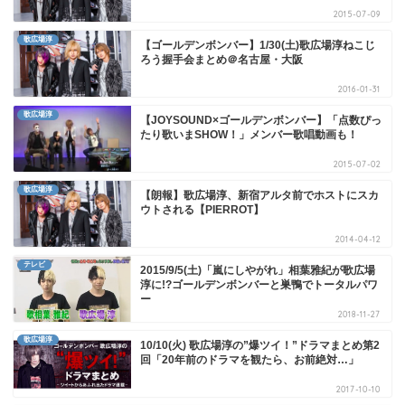
2015-07-09
歌広場淳
【ゴールデンボンバー】1/30(土)歌広場淳ねこじ
ろう握手会まとめ＠名古屋・大阪
2016-01-31
歌広場淳
【JOYSOUND×ゴールデンボンバー】「点数ぴっ
たり歌いまSHOW！」メンバー歌唱動画も！
2015-07-02
歌広場淳
【朗報】歌広場淳、新宿アルタ前でホストにスカ
ウトされる【PIERROT】
2014-04-12
テレビ
2015/9/5(土)「嵐にしやがれ」相葉雅紀が歌広場
淳に!?ゴールデンボンバーと巣鴨でトータルパワ
ー
2018-11-27
歌広場淳
10/10(火) 歌広場淳の”爆ツイ！”ドラマまとめ第2
回「20年前のドラマを観たら、お前絶対…」
2017-10-10