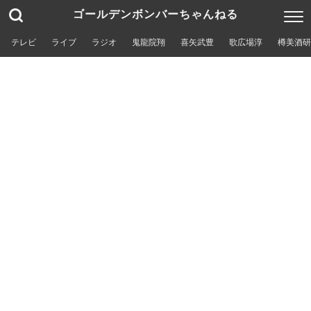
ゴールデンボンバーちゃんねる
テレビ
ライブ
ラジオ
鬼龍院翔
喜矢武豊
歌広場淳
樽美酒研