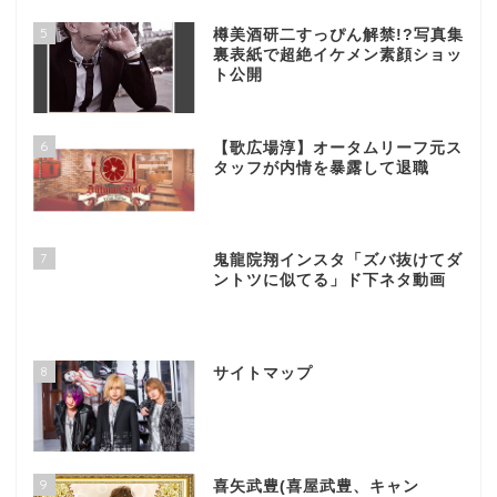
5
樽美酒研二すっぴん解禁!?写真集
裏表紙で超絶イケメン素顔ショッ
ト公開
6
【歌広場淳】オータムリーフ元ス
タッフが内情を暴露して退職
7
鬼龍院翔インスタ「ズバ抜けてダ
ントツに似てる」ド下ネタ動画
8
サイトマップ
9
喜矢武豊(喜屋武豊、キャン