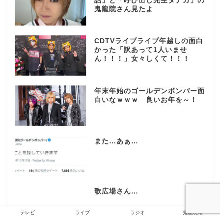
話」と「呼び出し先生タナカ」の
鬼龍院さん見たよ
CDTVライブライブ年越しの面白
かった「訳あって1人いませ
ん！！！」女々しくて！！！
年末年始のゴールデンボンバー面
白いなｗｗｗ 良いお年を～！
また…あぁ…
歌広場さん…
テレビ
ライブ
ラジオ
鬼龍院翔