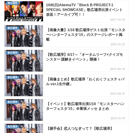
歌広場淳
10/8(日)AbemaTV「Block B PROJECT-1
SPECIAL SHOWCASE」歌広場淳出演イベント
放送！アーカイブ可！！
2017-10-10
歌広場淳
【画像大量】1/18 歌広場淳ゲスト出演「モンスタ
ーハンターフェスタ'15」のステージレポート掲
載
2015-01-21
歌広場淳
【歌広場淳】6/17～「オータムリーフ×クイズモ
ンスター 謎解きイベント」開催！
2015-06-14
歌広場淳
【画像まとめ】歌広場淳「わくわくフェスティバ
ル ver.1生中継」
2015-06-21
歌広場淳
【イベント】歌広場淳出演1/18「モンスターハン
ターフェスタ'15」＠幕張メッセ まとめ
2015-01-19
歌広場淳
【握手会】恋人つなぎって？【歌広場淳】