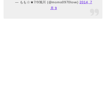
— もも☆★7/9旭川 (@momo0970love)
2014, 7
月 9