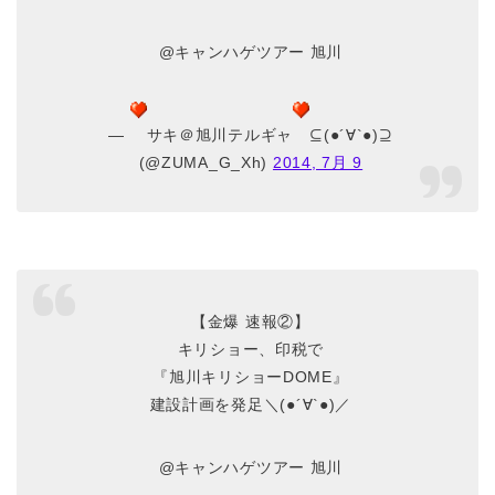
@キャンハゲツアー 旭川
—
サキ＠旭川テルギャ
⊆(●´∀`●)⊇
(@ZUMA_G_Xh)
2014, 7月 9
【金爆 速報②】
キリショー、印税で
『旭川キリショーDOME』
建設計画を発足＼(●´∀`●)／
@キャンハゲツアー 旭川