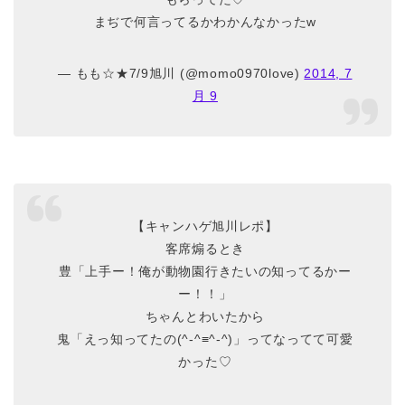
まぢで何言ってるかわかんなかったw
— もも☆★7/9旭川 (@momo0970love)
2014, 7
月 9
【キャンハゲ旭川レポ】
客席煽るとき
豊「上手ー！俺が動物園行きたいの知ってるかー
ー！！」
ちゃんとわいたから
鬼「えっ知ってたの(^-^≡^-^)」ってなってて可愛
かった♡