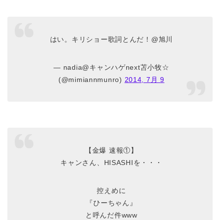
はい。キリショー歌詞とんだ！@旭川
— nadia@キャンハゲnext苫小牧☆
(@mimiannmunro)
2014, 7月 9
【金爆 速報①】
キャンさん、HISASHIを・・・
控えめに
『ひーちゃん』
と呼んだ件www