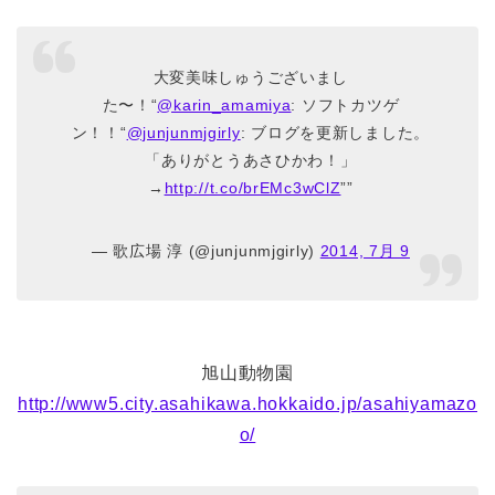
大変美味しゅうございまし
た〜！“
@karin_amamiya
: ソフトカツゲ
ン！！“
@junjunmjgirly
: ブログを更新しました。
「ありがとうあさひかわ！」
→
http://t.co/brEMc3wClZ
””
— 歌広場 淳 (@junjunmjgirly)
2014, 7月 9
旭山動物園
http://www5.city.asahikawa.hokkaido.jp/asahiyamazo
o/