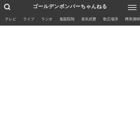
ゴールデンボンバーちゃんねる
テレビ
ライブ
ラジオ
鬼龍院翔
喜矢武豊
歌広場淳
樽美酒研