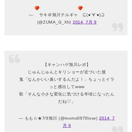
—
サキ＠旭川テルギャ
⊆(●´∀`●)⊇
(@ZUMA_G_Xh)
2014, 7月 9
【キャンハゲ旭川レポ】
じゅんじゅんとキリショーが近づいた後
鬼「なんかいい臭いするんだよ！」ちょっとイラ
ッと感出してwww
歌「そんな小さな変化に気づける年頃になったん
だね♡」
— もも☆★7/9旭川 (@momo0970love)
2014, 7
月 9