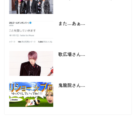
また…あぁ…
歌広場さん…
鬼龍院さん…