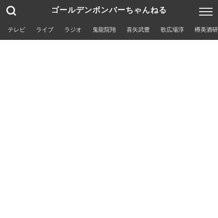
ゴールデンボンバーちゃんねる
テレビ
ライブ
ラジオ
鬼龍院翔
喜矢武豊
歌広場淳
樽美酒研