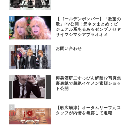
3
【ゴールデンボンバー】「欲望の
歌」PV公開！元ネタまとめ：ビ
ジュアル系あるあるゼンブノセヤ
サイマシマシアブラオオメ
4
お問い合わせ
5
樽美酒研二すっぴん解禁!?写真集
裏表紙で超絶イケメン素顔ショッ
ト公開
6
【歌広場淳】オータムリーフ元ス
タッフが内情を暴露して退職