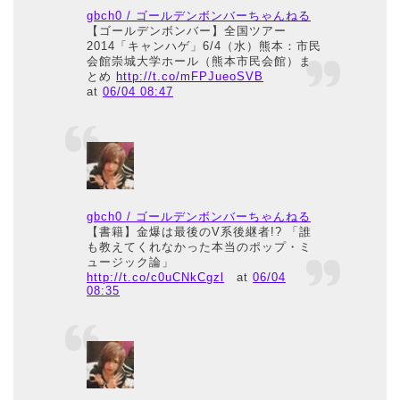
gbch0 / ゴールデンボンバーちゃんねる
【ゴールデンボンバー】全国ツアー
2014「キャンハゲ」6/4（水）熊本：市民
会館崇城大学ホール（熊本市民会館）ま
とめ
http://t.co/mFPJueoSVB
at
06/04 08:47
gbch0 / ゴールデンボンバーちゃんねる
【書籍】金爆は最後のV系後継者!? 「誰
も教えてくれなかった本当のポップ・ミ
ュージック論」
http://t.co/c0uCNkCgzl
at
06/04
08:35