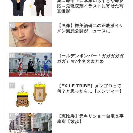
集→即中止→本家いらすとや即反
応→鬼龍院翔イラストに寄せた写
真撮影
12
【画像】樽美酒研二の正統派イケ
メン素顔公開がニュースに
13
ゴールデンボンバー「ガガガガガ
ガガ」MV小ネタまとめ
14
【EXILE TRIBE】メンプロって
何？と思ったら…【メンディー】
15
【恵比寿】元キリショー自宅＆事
務所【散歩】