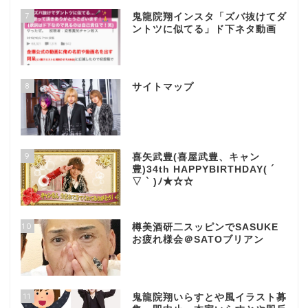
7
鬼龍院翔インスタ「ズバ抜けてダ
ントツに似てる」ド下ネタ動画
8
サイトマップ
9
喜矢武豊(喜屋武豊、キャン
豊)34th HAPPYBIRTHDAY( ´
▽ ` )ﾉ★☆☆
10
樽美酒研二スッピンでSASUKE
お疲れ様会＠SATOブリアン
11
鬼龍院翔いらすとや風イラスト募