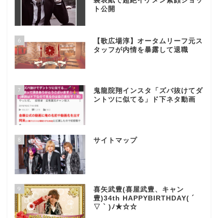
裏表紙で超絶イケメン素顔ショッ
ト公開
6
【歌広場淳】オータムリーフ元ス
タッフが内情を暴露して退職
7
鬼龍院翔インスタ「ズバ抜けてダ
ントツに似てる」ド下ネタ動画
8
サイトマップ
9
喜矢武豊(喜屋武豊、キャン
豊)34th HAPPYBIRTHDAY( ´
▽ ` )ﾉ★☆☆