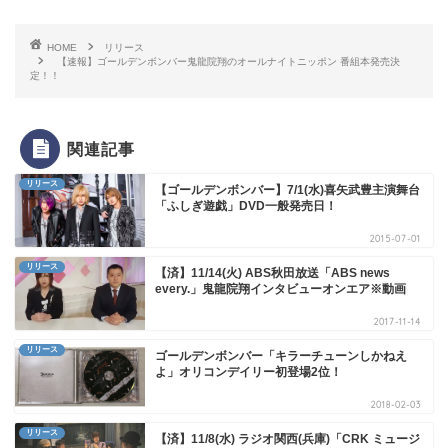
HOME
リリース
【速報】ゴールデンボンバー鬼龍院翔のオールナイトニッポン 番組本発売決
定！！
関連記事
リリース
【ゴールデンボンバー】7/1(水)喜矢武豊主演舞台
「ふしぎ遊戯」DVD一般発売日！
2015-07-01
リリース
【済】11/14(火) ABS秋田放送「ABS news
every.」鬼龍院翔インタビューオンエア※動画
2017-11-14
リリース
ゴールデンボンバー「キラーチューンしかねえ
よ」オリコンデイリー初登場2位！
2018-02-03
リリース
【済】11/8(水) ラジオ関西(兵庫)「CRK ミュージ