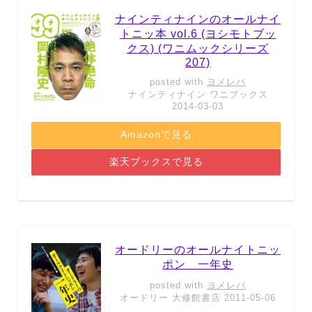
ナインティナインのオールナイ
トニッ本 vol.6 (ヨシモトブッ
クス) (ワニムックシリーズ
207)
posted with
ヨメレバ
ナインティナイン ワニブックス
2014-03-03
Amazonで見る
楽天ブックスで見る
オードリーのオールナイトニッ
ポン 一年史
posted with
ヨメレバ
オードリー 大修館書店 2011-05-06