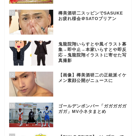
10
樽美酒研二スッピンでSASUKE
お疲れ様会＠SATOブリアン
11
鬼龍院翔いらすとや風イラスト募
集→即中止→本家いらすとや即反
応→鬼龍院翔イラストに寄せた写
真撮影
12
【画像】樽美酒研二の正統派イケ
メン素顔公開がニュースに
13
ゴールデンボンバー「ガガガガガ
ガガ」MV小ネタまとめ