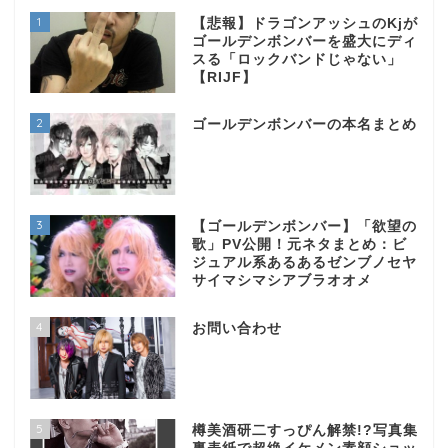
1
【悲報】ドラゴンアッシュのKjが
ゴールデンボンバーを盛大にディ
スる「ロックバンドじゃない」
【RIJF】
2
ゴールデンボンバーの本名まとめ
3
【ゴールデンボンバー】「欲望の
歌」PV公開！元ネタまとめ：ビ
ジュアル系あるあるゼンブノセヤ
サイマシマシアブラオオメ
4
お問い合わせ
5
樽美酒研二すっぴん解禁!?写真集