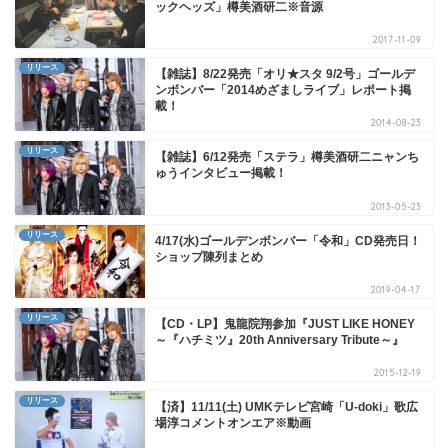
ックヘッズ」樽美酒研二※音源
2017-11-09
リリース
【雑誌】8/22発売「オリ★スタ 9/2号」ゴールデ
ンボンバー「2014めざましライブ」レポート掲
載！
2014-08-23
リリース
【雑誌】6/12発売「ステラ」樽美酒研二ニャンち
ゅうインタビュー掲載！
2013-05-23
リリース
4/17(水)ゴールデンボンバー「令和」CD発売日！
ショップ陳列まとめ
2019-04-17
リリース
【CD・LP】鬼龍院翔参加『JUST LIKE HONEY
～『ハチミツ』20th Anniversary Tribute～』
2015-12-19
リリース
【済】11/11(土) UMKテレビ宮崎「U-doki」歌広
場淳コメントオンエア※動画