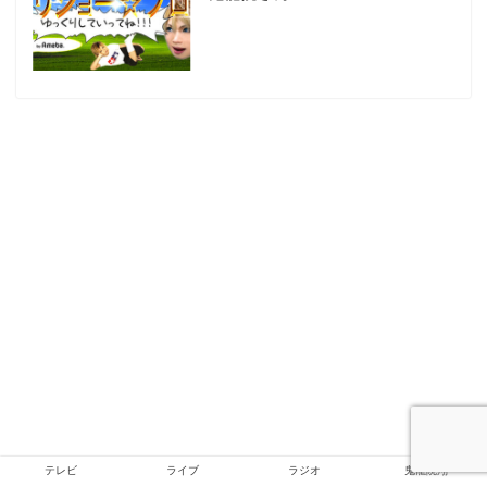
テレビ
ライブ
ラジオ
鬼龍院翔