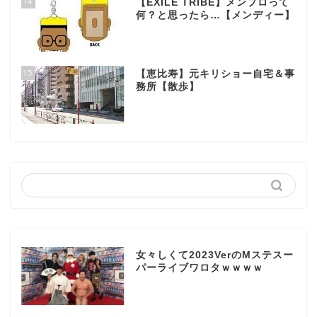
14
【EXILE TRIBE】メンプロって
何？と思ったら…【メンディー】
15
【恵比寿】元キリショー自宅＆事
務所【散歩】
女々しくて2023VerのMステスー
パーライブワロタｗｗｗｗ