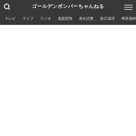
ゴールデンボンバーちゃんねる
テレビ
ライブ
ラジオ
鬼龍院翔
喜矢武豊
歌広場淳
樽美酒研