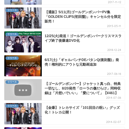
2017-11-12
リリース
【通販】5/11(月)ゴールデンボンバーPV集
「GOLDEN CLIPS(初回盤)」キャンセル分を限定
販売！
2015-05-11
リリース
12/25(火)発送！ゴールデンボンバークリスマスラ
イブ終了後爆速DVD化
2018-12-24
リリース
6/17(土)「ギャルパンチDEバタンQ(復刻盤)」発
売！権利的にアウトな元動画追加
2017-06-16
リリース
【ゴールデンボンバー】ジャケット真っ白、特典
一切なし、8/20発売「ローラの傷だらけ」同時収
録は「片想いでいい」「愛について」【¥461】
2014-07-06
リリース
【金爆】トレカサイズ「101回目の呪い」グッズ
化！トレカ公開！
2014-02-07