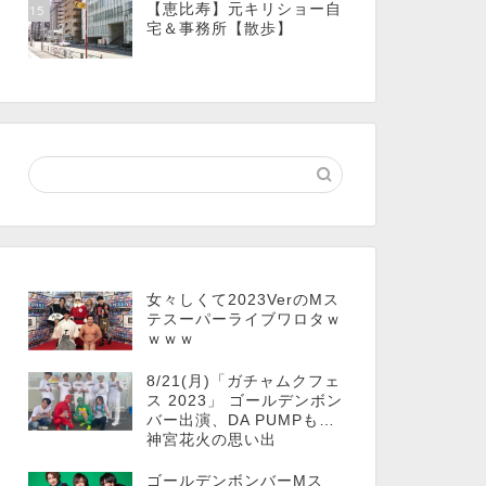
【恵比寿】元キリショー自
15
宅＆事務所【散歩】
女々しくて2023VerのMス
テスーパーライブワロタｗ
ｗｗｗ
8/21(月)「ガチャムクフェ
ス 2023」 ゴールデンボン
バー出演、DA PUMPも…
神宮花火の思い出
ゴールデンボンバーMス