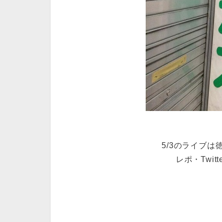
5/3のライブは
レポ・Twi