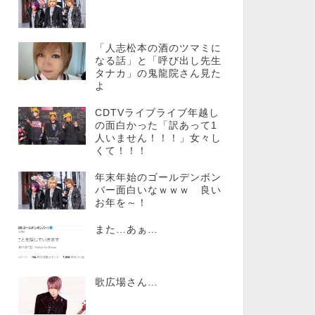
「人志松本の酒のツマミに
なる話」と「呼び出し先生
タナカ」の鬼龍院さん見た
よ
CDTVライブライブ年越し
の面白かった「訳あって1
人いません！！！」女々し
くて！！！
年末年始のゴールデンボン
バー面白いなｗｗｗ 良い
お年を～！
また…あぁ…
歌広場さん…