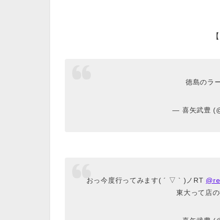
徳島のラーメ
— 喜矢武豊 (@
おっ今度行ってみます( ´ ▽ ` )ノRT
@re
東大って店の