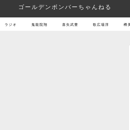
ゴールデンボンバーちゃんねる
ラジオ
鬼龍院翔
喜矢武豊
歌広場淳
樽