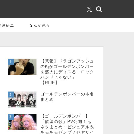
美酒研二
なんか色々
【悲報】ドラゴンアッシュ
1
のKjがゴールデンボンバー
を盛大にディスる「ロック
バンドじゃない」
【RIJF】
ゴールデンボンバーの本名
2
まとめ
【ゴールデンボンバー】
3
「欲望の歌」PV公開！元
ネタまとめ：ビジュアル系
あるあるゼンブノセヤサイ