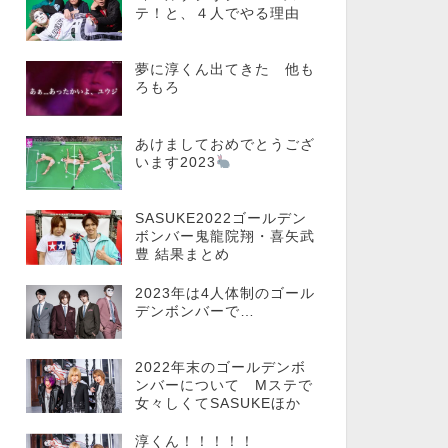
テ！と、４人でやる理由
夢に淳くん出てきた 他も
ろもろ
あけましておめでとうござ
います2023
SASUKE2022ゴールデン
ボンバー鬼龍院翔・喜矢武
豊 結果まとめ
2023年は4人体制のゴール
デンボンバーで…
2022年末のゴールデンボ
ンバーについて Mステで
女々しくてSASUKEほか
淳くん！！！！！