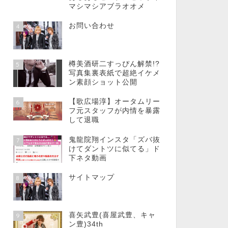
マシマシアブラオオメ
お問い合わせ
4
樽美酒研二すっぴん解禁!?
5
写真集裏表紙で超絶イケメ
ン素顔ショット公開
【歌広場淳】オータムリー
6
フ元スタッフが内情を暴露
して退職
鬼龍院翔インスタ「ズバ抜
7
けてダントツに似てる」ド
下ネタ動画
サイトマップ
8
喜矢武豊(喜屋武豊、キャ
9
ン豊)34th