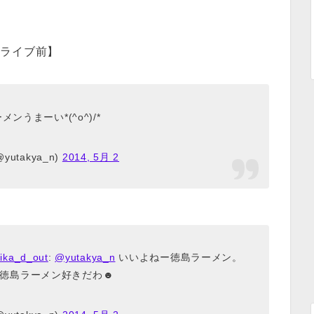
【ライブ前】
ンうまーい*(^o^)/*
yutakya_n)
2014, 5月 2
ika_d_out
:
@yutakya_n
いいよねー徳島ラーメン。
徳島ラーメン好きだわ☻