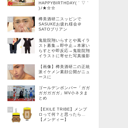
HAPPYBIRTHDAY( ´ ▽ `
)ﾉ★☆☆
樽美酒研二スッピンで
10
SASUKEお疲れ様会＠
SATOブリアン
鬼龍院翔いらすとや風イラ
11
スト募集→即中止→本家い
らすとや即反応→鬼龍院翔
イラストに寄せた写真撮影
【画像】樽美酒研二の正統
12
派イケメン素顔公開がニュ
ースに
ゴールデンボンバー「ガガ
13
ガガガガガ」MV小ネタま
とめ
【EXILE TRIBE】メンプ
14
ロって何？と思ったら…
【メンディー】