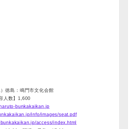
祝）徳島：鳴門市文化会館
容人数】1,600
//naruto-bunkakaikan.jp
bunkakaikan.jp/info/images/seat.pdf
o-bunkakaikan.jp/access/index.html