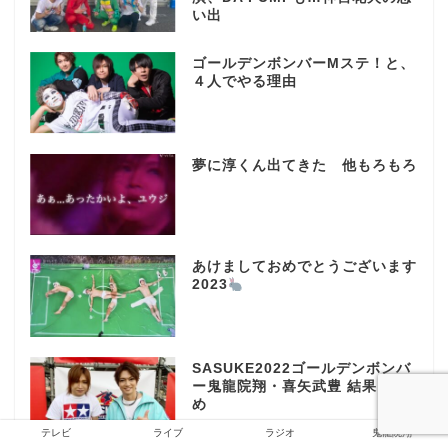
い出
ゴールデンボンバーMステ！と、
４人でやる理由
夢に淳くん出てきた 他もろもろ
あけましておめでとうございます
2023
SASUKE2022ゴールデンボンバ
ー鬼龍院翔・喜矢武豊 結果まと
め
テレビ
ライブ
ラジオ
鬼龍院翔