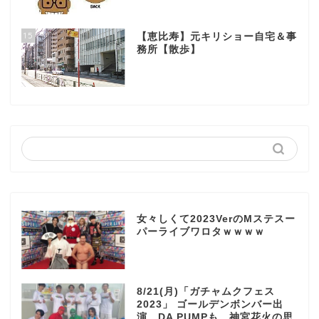
15
【恵比寿】元キリショー自宅＆事
務所【散歩】
女々しくて2023VerのMステスー
パーライブワロタｗｗｗｗ
8/21(月)「ガチャムクフェス
2023」 ゴールデンボンバー出
演、DA PUMPも…神宮花火の思