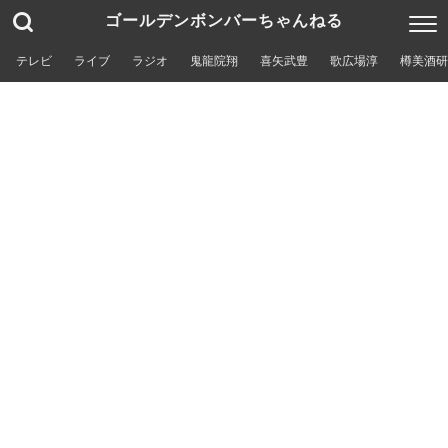
ゴールデンボンバーちゃんねる
テレビ
ライブ
ラジオ
鬼龍院翔
喜矢武豊
歌広場淳
樽美酒研