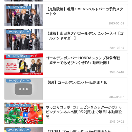
ゴールデンボンバー
【鬼龍院翔】着用！MENSベルトパーカ予約スタ
ート☆
2015-05-08
ゴールデンボンバー
【速報】山田孝之がゴールデンボンバー入り【ゴ
ールデンヤマダー】
2014-08-16
ゴールデンボンバー
ゴールデンボンバー HONDAスタンプ枠争奪戦
「原チャであそびつくせTV」動画公開！
2016-06-10
ゴールデンボンバー
【6/6】ゴールデンボンバー話題まとめ
2014-06-07
ゴールデンボンバー
やっぱりコラボ‼ガチュピン＆ムック―がガチャ
ピンチャンネル出演!9/22(日)まで毎日1本動画公
開
2019-09-22
ゴールデンボンバー
【12/25】ゴールデンボンバー話題まとめ