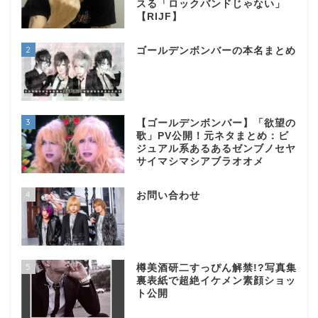
スる「ロックバンドじゃない」
【RIJF】
2
ゴールデンボンバーの本名まとめ
3
【ゴールデンボンバー】「欲望の
歌」PV公開！元ネタまとめ：ビ
ジュアル系あるあるゼンブノセヤ
サイマシマシアブラオオメ
4
お問い合わせ
5
樽美酒研二すっぴん解禁!?写真集
裏表紙で超絶イケメン素顔ショッ
ト公開