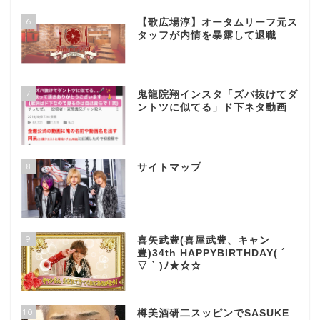
6
【歌広場淳】オータムリーフ元ス
タッフが内情を暴露して退職
7
鬼龍院翔インスタ「ズバ抜けてダ
ントツに似てる」ド下ネタ動画
8
サイトマップ
9
喜矢武豊(喜屋武豊、キャン
豊)34th HAPPYBIRTHDAY( ´
▽ ` )ﾉ★☆☆
10
樽美酒研二スッピンでSASUKE