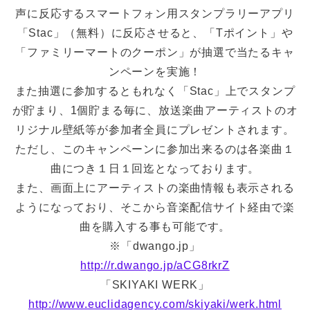
声に反応するスマートフォン用スタンプラリーアプリ
「Stac」（無料）に反応させると、「Tポイント」や
「ファミリーマートのクーポン」が抽選で当たるキャ
ンペーンを実施！
また抽選に参加するともれなく「Stac」上でスタンプ
が貯まり、1個貯まる毎に、放送楽曲アーティストのオ
リジナル壁紙等が参加者全員にプレゼントされます。
ただし、このキャンペーンに参加出来るのは各楽曲１
曲につき１日１回迄となっております。
また、画面上にアーティストの楽曲情報も表示される
ようになっており、そこから音楽配信サイト経由で楽
曲を購入する事も可能です。
※「dwango.jp」
http://r.dwango.jp/aCG8rkrZ
「SKIYAKI WERK」
http://www.euclidagency.com/skiyaki/werk.html