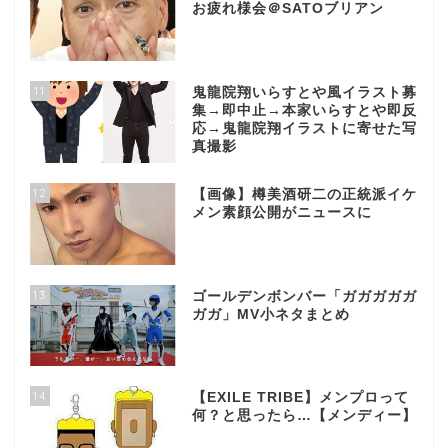
お疲れ様会＠SATOブリアン
11
鬼龍院翔いらすとや風イラスト募
集→即中止→本家いらすとや即反
応→鬼龍院翔イラストに寄せた写
真撮影
12
【画像】樽美酒研二の正統派イケ
メン素顔公開がニュースに
13
ゴールデンボンバー「ガガガガガ
ガガ」MV小ネタまとめ
14
【EXILE TRIBE】メンプロって
何？と思ったら…【メンディー】