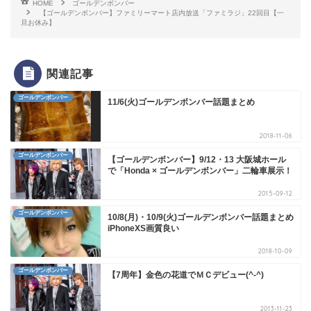
HOME
ゴールデンボンバー
【ゴールデンボンバー】ファミリーマート店内放送「ファミラジ」22回目【一
旦お休み】
関連記事
ゴールデンボンバー
11/6(火)ゴールデンボンバー話題まとめ
2018-11-06
ゴールデンボンバー
【ゴールデンボンバー】9/12・13 大阪城ホール
で「Honda × ゴールデンボンバー」二輪車展示！
2015-09-12
ゴールデンボンバー
10/8(月)・10/9(火)ゴールデンボンバー話題まとめ
iPhoneXS画質良い
2018-10-09
ゴールデンボンバー
【7周年】金色の花道でＭＣデビュー(^-^)
2013-11-23