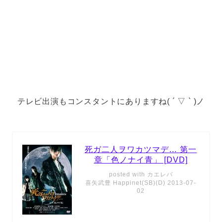
テレビ出演もコンスタントにありますね( ´ ▽ ` )ノ
死ガ二人ヲワカツマデ… 第一
章「色ノナイ青」 [DVD]
posted with
カエレバ
喜矢武豊 Happinet(SB)(D) 2013-07-
02