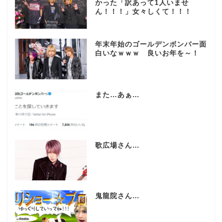
かった「訳あって1人いませ
ん！！！」女々しくて！！！
年末年始のゴールデンボンバー面
白いなｗｗｗ 良いお年を～！
また…あぁ…
歌広場さん…
鬼龍院さん…