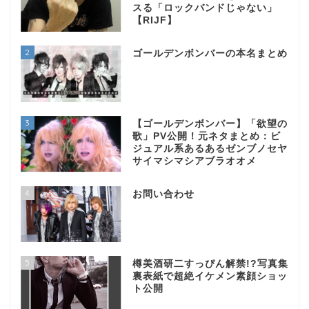
スる「ロックバンドじゃない」
【RIJF】
2
ゴールデンボンバーの本名まとめ
3
【ゴールデンボンバー】「欲望の
歌」PV公開！元ネタまとめ：ビ
ジュアル系あるあるゼンブノセヤ
サイマシマシアブラオオメ
4
お問い合わせ
5
樽美酒研二すっぴん解禁!?写真集
裏表紙で超絶イケメン素顔ショッ
ト公開