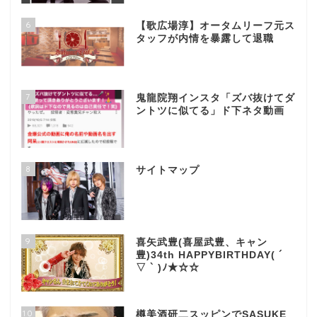
6
【歌広場淳】オータムリーフ元ス
タッフが内情を暴露して退職
7
鬼龍院翔インスタ「ズバ抜けてダ
ントツに似てる」ド下ネタ動画
8
サイトマップ
9
喜矢武豊(喜屋武豊、キャン
豊)34th HAPPYBIRTHDAY( ´
▽ ` )ﾉ★☆☆
10
樽美酒研二スッピンでSASUKE