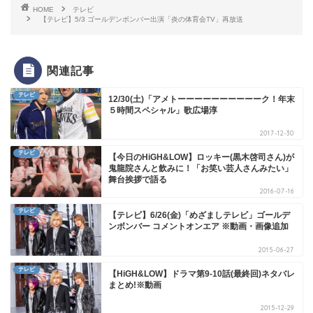
HOME
テレビ
【テレビ】5/3 ゴールデンボンバー出演「炎の体育会TV」再放送
関連記事
テレビ
12/30(土)「アメトーーーーーーーーーーク！年末
５時間スペシャル」歌広場淳
2017-12-30
テレビ
【今日のHiGH&LOW】ロッキー(黒木啓司さん)が
鬼龍院さんと飲みに！「お笑い芸人さんみたい」
舞台挨拶で語る
2016-07-16
テレビ
【テレビ】6/26(金)「めざましテレビ」ゴールデ
ンボンバー コメントオンエア ※動画・画像追加
2015-06-27
テレビ
【HiGH&LOW】ドラマ第9-10話(最終回)ネタバレ
まとめ!※動画
2015-12-29