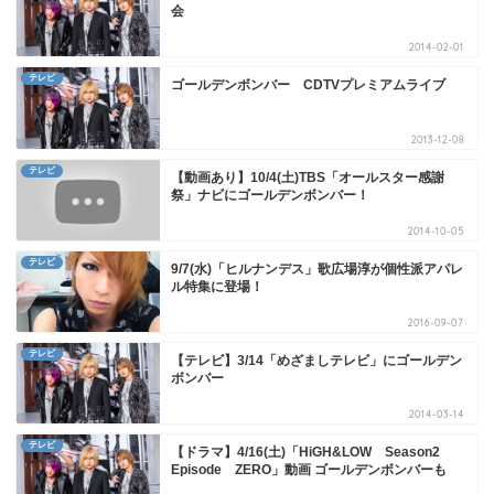
会
2014-02-01
テレビ
ゴールデンボンバー CDTVプレミアムライブ
2013-12-08
テレビ
【動画あり】10/4(土)TBS「オールスター感謝
祭」ナビにゴールデンボンバー！
2014-10-05
テレビ
9/7(水)「ヒルナンデス」歌広場淳が個性派アパレ
ル特集に登場！
2016-09-07
テレビ
【テレビ】3/14「めざましテレビ」にゴールデン
ボンバー
2014-03-14
テレビ
【ドラマ】4/16(土)「HiGH&LOW Season2
Episode ZERO」動画 ゴールデンボンバーも