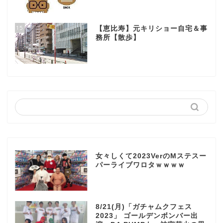
15
【恵比寿】元キリショー自宅＆事
務所【散歩】
女々しくて2023VerのMステスー
パーライブワロタｗｗｗｗ
8/21(月)「ガチャムクフェス
2023」 ゴールデンボンバー出