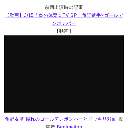
前回出演時の記事
【動画】3/15「炎の体育会TV SP」角野選手×ゴールデ
ンボンバー
【動画】
角野友基 憧れのゴールデンボンバーとドッキリ対面
投
稿者
Banimation