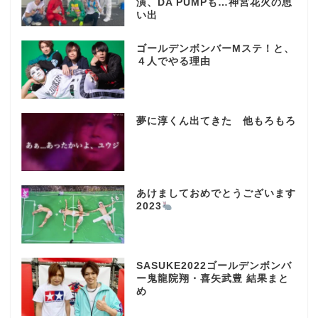
演、DA PUMPも…神宮花火の思
い出
ゴールデンボンバーMステ！と、
４人でやる理由
夢に淳くん出てきた 他もろもろ
あけましておめでとうございます
2023
SASUKE2022ゴールデンボンバ
ー鬼龍院翔・喜矢武豊 結果まと
め