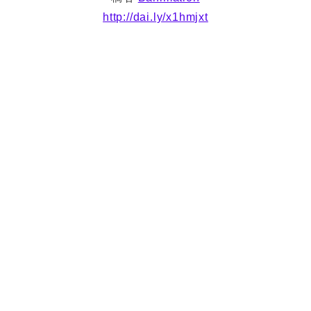
http://dai.ly/x1hmjxt