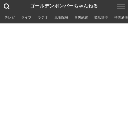
ゴールデンボンバーちゃんねる
テレビ
ライブ
ラジオ
鬼龍院翔
喜矢武豊
歌広場淳
樽美酒研