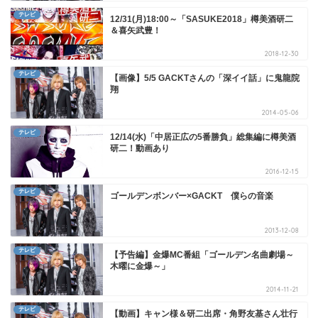
テレビ
12/31(月)18:00～「SASUKE2018」樽美酒研二
＆喜矢武豊！
2018-12-30
テレビ
【画像】5/5 GACKTさんの「深イイ話」に鬼龍院
翔
2014-05-06
テレビ
12/14(水)「中居正広の5番勝負」総集編に樽美酒
研二！動画あり
2016-12-15
テレビ
ゴールデンボンバー×GACKT 僕らの音楽
2013-12-08
テレビ
【予告編】金爆MC番組「ゴールデン名曲劇場～
木曜に金爆～」
2014-11-21
テレビ
【動画】キャン様＆研二出席・角野友基さん壮行