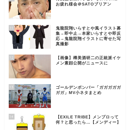
お疲れ様会＠SATOブリアン
11
鬼龍院翔いらすとや風イラスト募
集→即中止→本家いらすとや即反
応→鬼龍院翔イラストに寄せた写
真撮影
12
【画像】樽美酒研二の正統派イケ
メン素顔公開がニュースに
13
ゴールデンボンバー「ガガガガガ
ガガ」MV小ネタまとめ
14
【EXILE TRIBE】メンプロって
何？と思ったら…【メンディー】