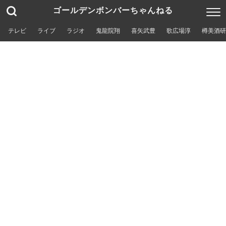
ゴールデンボンバーちゃんねる
テレビ
ライブ
ラジオ
鬼龍院翔
喜矢武豊
歌広場淳
樽美酒研