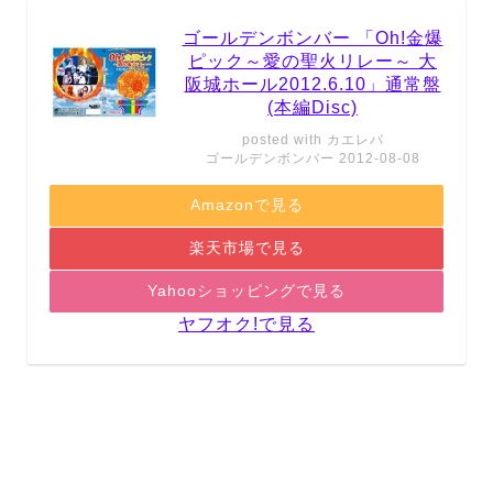
ゴールデンボンバー 「Oh!金爆
ピック～愛の聖火リレー～ 大
阪城ホール2012.6.10」通常盤
(本編Disc)
posted with
カエレバ
ゴールデンボンバー 2012-08-08
Amazonで見る
楽天市場で見る
Yahooショッピングで見る
ヤフオク!で見る