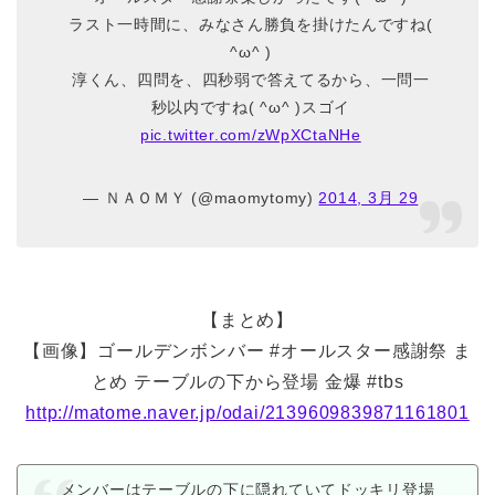
ラスト一時間に、みなさん勝負を掛けたんですね(
^ω^ )
淳くん、四問を、四秒弱で答えてるから、一問一
秒以内ですね( ^ω^ )スゴイ
pic.twitter.com/zWpXCtaNHe
— ＮＡＯＭＹ (@maomytomy)
2014, 3月 29
【まとめ】
【画像】ゴールデンボンバー #オールスター感謝祭 ま
とめ テーブルの下から登場 金爆 #tbs
http://matome.naver.jp/odai/2139609839871161801
メンバーはテーブルの下に隠れていてドッキリ登場