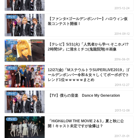
2015-12-24
テレビ
【ファンタ×ゴールデンボンバー】ハロウィン仮
装コンテスト開催！
2014-09-12
テレビ
【テレビ】5/31(火)「人気者から学べ そこホメ!?
2時間SP」に清水ミチコ(鬼龍院翔)※画像
2016-06-01
テレビ
12/27(金)「MステウルトラSUPERLIVE2019」ゴ
ールデンボンバー令和＆女々しくてボーボボでト
レンド1位ｗｗｗｗｗまとめ
2019-12-27
テレビ
【TV】僕らの音楽 Dance My Generation
2013-12-08
テレビ
「HiGH&LOW THE MOVIE 2＆3」夏と秋に公
開！キャスト未定ですが金爆は？
2017-01-01