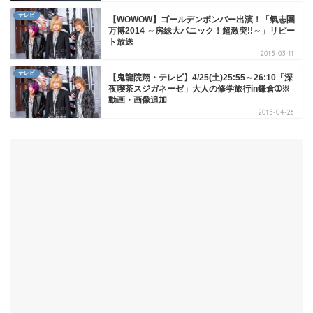
テレビ
【WOWOW】ゴールデンボンバー出演！「氣志團
万博2014 ～房総大パニック！超激突!!～」リピー
ト放送
2015-03-11
テレビ
【鬼龍院翔・テレビ】4/25(土)25:55～26:10「深
夜喫茶スジガネーゼ」大人の修学旅行in鎌倉➀※
動画・画像追加
2015-04-26