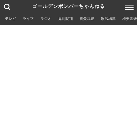
ゴールデンボンバーちゃんねる
テレビ
ライブ
ラジオ
鬼龍院翔
喜矢武豊
歌広場淳
樽美酒研