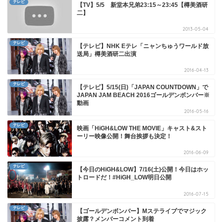
テレビ
【TV】5/5 新堂本兄弟23:15～23:45【樽美酒研
二】
2013-05-04
テレビ
【テレビ】NHK Eテレ「ニャンちゅうワールド放
送局」樽美酒研二出演
2016-04-13
テレビ
【テレビ】5/15(日)「JAPAN COUNTDOWN」で
JAPAN JAM BEACH 2016ゴールデンボンバー※
動画
2016-05-16
テレビ
映画「HiGH&LOW THE MOVIE」キャスト&スト
ーリー映像公開！舞台挨拶も決定！
2016-06-09
テレビ
【今日のHiGH&LOW】7/16(土)公開！今日はホッ
トロードだ！#HiGH_LOW明日公開
2016-07-15
テレビ
【ゴールデンボンバー】Mステライブでマジック
披露？メンバーコメント到着