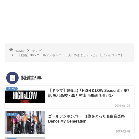
HOME
テレビ
【動画】3/27ゴールデンボンバー出演「めざましテレビ」【アメイジング】
関連記事
テレビ
【ドラマ】6/4(土)「HiGH＆LOW Season2」第7
話 鬼邪高校・轟と村山 ※動画ネタバレ
2016-06-05
テレビ
ゴールデンボンバー 1位をとった名曲音楽祭
Dance My Generation
2013-12-08