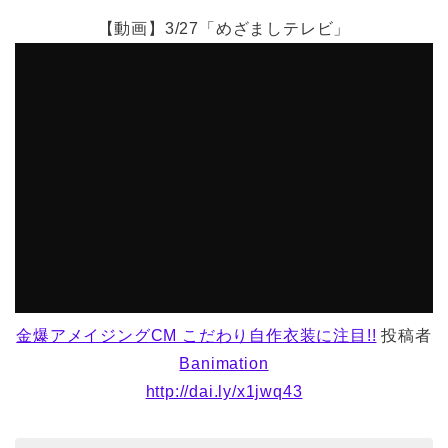
【動画】3/27「めざましテレビ」
金爆アメイジングCM こだわり自作衣装に注目!!
投稿者
Banimation
http://dai.ly/x1jwq43