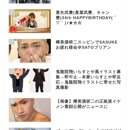
9
喜矢武豊(喜屋武豊、キャン
豊)34th HAPPYBIRTHDAY( ´
▽ ` )ﾉ★☆☆
10
樽美酒研二スッピンでSASUKE
お疲れ様会＠SATOブリアン
11
鬼龍院翔いらすとや風イラスト募
集→即中止→本家いらすとや即反
応→鬼龍院翔イラストに寄せた写
真撮影
12
【画像】樽美酒研二の正統派イケ
メン素顔公開がニュースに