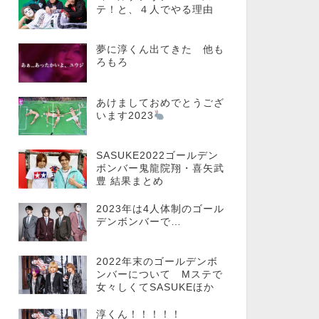
テ！と、４人でやる理由
夢に淳くん出てきた 他も
ろもろ
あけましておめでとうござ
います2023
SASUKE2022ゴールデン
ボンバー鬼龍院翔・喜矢武
豊 結果まとめ
2023年は4人体制のゴール
デンボンバーで…
2022年末のゴールデンボ
ンバーについて Mステで
女々しくてSASUKEほか
淳くん！！！！！