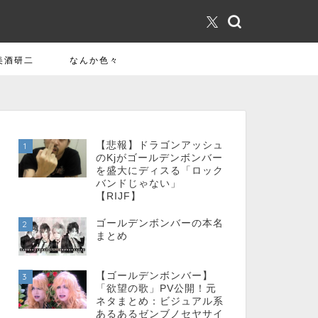
美酒研二
なんか色々
【悲報】ドラゴンアッシュ
1
のKjがゴールデンボンバー
を盛大にディスる「ロック
バンドじゃない」
【RIJF】
ゴールデンボンバーの本名
2
まとめ
【ゴールデンボンバー】
3
「欲望の歌」PV公開！元
ネタまとめ：ビジュアル系
あるあるゼンブノセヤサイ