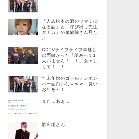
「人志松本の酒のツマミに
なる話」と「呼び出し先生
タナカ」の鬼龍院さん見た
よ
CDTVライブライブ年越し
の面白かった「訳あって1
人いません！！！」女々し
くて！！！
年末年始のゴールデンボン
バー面白いなｗｗｗ 良い
お年を～！
また…あぁ…
歌広場さん…