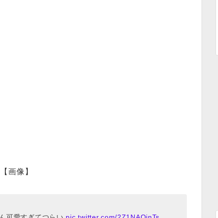
【画像】
くん可愛すぎてつらい
pic.twitter.com/2Z1NAOjnTs