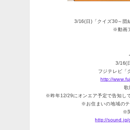
3/16(日)「クイズ30
※動画
3/16(
フジテレビ「
http://www.fu
歌
※昨年12/29にオンエア予定で告知
※お住まいの地域の
※
http://sound.jp/