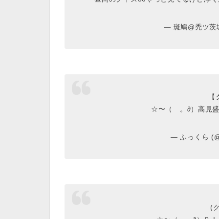
— 斑鳩@禿ツ茨城 
【
☆〜（ゝ。∂）高見
— ふっくら (@
(