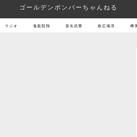
ゴールデンボンバーちゃんねる
ラジオ
鬼龍院翔
喜矢武豊
歌広場淳
樽