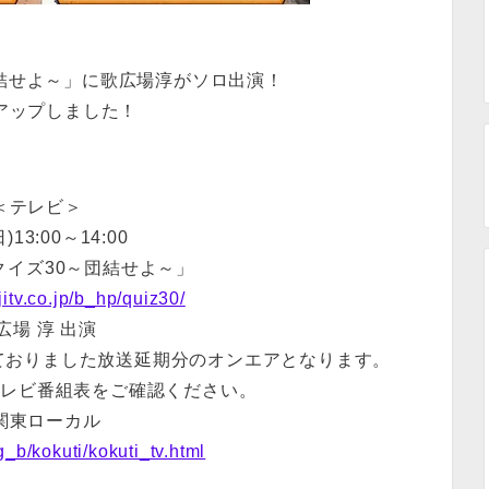
～団結せよ～」に歌広場淳がソロ出演！
アップしました！
＜テレビ＞
日)13:00～14:00
クイズ30～団結せよ～」
jitv.co.jp/b_hp/quiz30/
広場 淳 出演
しておりました放送延期分のオンエアとなります。
テレビ番組表をご確認ください。
関東ローカル
g_b/kokuti/kokuti_tv.html