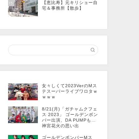
【恵比寿】元キリショー自
15
宅＆事務所【散歩】
女々しくて2023VerのMス
テスーパーライブワロタｗ
ｗｗｗ
8/21(月)「ガチャムクフェ
ス 2023」 ゴールデンボン
バー出演、DA PUMPも…
神宮花火の思い出
ゴールデンボンバーMス