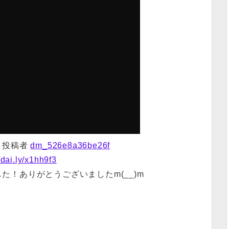
投稿者
dm_526e8a36be26f
//dai.ly/x1hh9f3
た！ありがとうございましたm(__)m