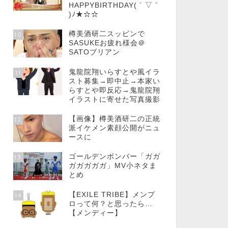
HAPPYBIRTHDAY( ´ ▽ `
)ﾉ★☆☆
樽美酒研二スッピンで
10
SASUKEお疲れ様会＠
SATOブリアン
鬼龍院翔いらすとや風イラ
11
スト募集→即中止→本家い
らすとや即反応→鬼龍院翔
イラストに寄せた写真撮影
【画像】樽美酒研二の正統
12
派イケメン素顔公開がニュ
ースに
ゴールデンボンバー「ガガ
13
ガガガガガ」MV小ネタま
とめ
【EXILE TRIBE】メンプ
14
ロって何？と思ったら…
【メンディー】