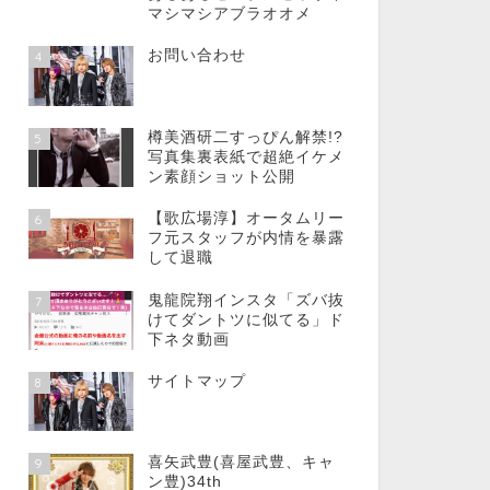
マシマシアブラオオメ
お問い合わせ
4
樽美酒研二すっぴん解禁!?
5
写真集裏表紙で超絶イケメ
ン素顔ショット公開
【歌広場淳】オータムリー
6
フ元スタッフが内情を暴露
して退職
鬼龍院翔インスタ「ズバ抜
7
けてダントツに似てる」ド
下ネタ動画
サイトマップ
8
喜矢武豊(喜屋武豊、キャ
9
ン豊)34th