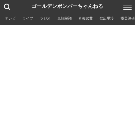
ゴールデンボンバーちゃんねる
テレビ
ライブ
ラジオ
鬼龍院翔
喜矢武豊
歌広場淳
樽美酒研