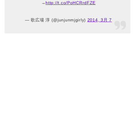
→
http://t.co/PoHCRrdFZE
— 歌広場 淳 (@junjunmjgirly)
2014, 3月 7