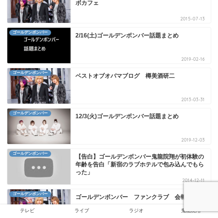
ボカフェ
2015-07-13
ゴールデンボンバー
2/16(土)ゴールデンボンバー話題まとめ
2019-02-16
ゴールデンボンバー
ベストオブオバマブログ 樽美酒研二
2013-03-31
ゴールデンボンバー
12/3(火)ゴールデンボンバー話題まとめ
2019-12-03
ゴールデンボンバー
【告白】ゴールデンボンバー鬼龍院翔が初体験の
年齢を告白「新宿のラブホテルで包み込んでもら
った」
2014-12-11
ゴールデンボンバー
ゴールデンボンバー ファンクラブ 会報
テレビ
ライブ
ラジオ
鬼龍院翔