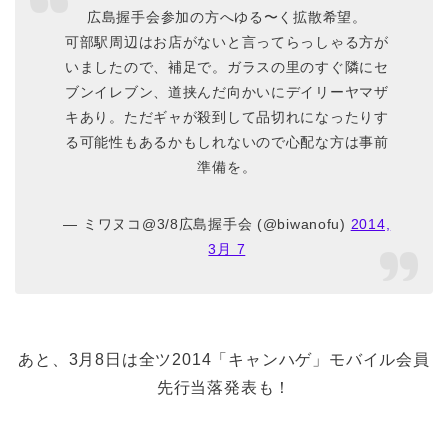
広島握手会参加の方へゆる〜く拡散希望。
可部駅周辺はお店がないと言ってらっしゃる方が
いましたので、補足で。ガラスの里のすぐ隣にセ
ブンイレブン、道挟んだ向かいにデイリーヤマザ
キあり。ただギャが殺到して品切れになったりす
る可能性もあるかもしれないので心配な方は事前
準備を。
— ミワヌコ@3/8広島握手会 (@biwanofu)
2014,
3月 7
あと、3月8日は全ツ2014「キャンハゲ」モバイル会員
先行当落発表も！