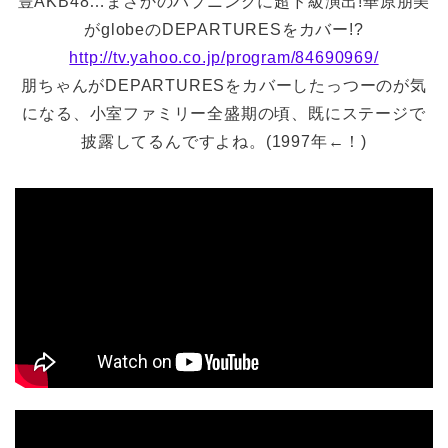
豊AKB48…まさかのハプニングに超ド級演出!華原朋美
がglobeのDEPARTURESをカバー!?
http://tv.yahoo.co.jp/program/84690969/
朋ちゃんがDEPARTURESをカバーしたっつーのが気
になる、小室ファミリー全盛期の頃、既にステージで
披露してるんですよね。(1997年←！)