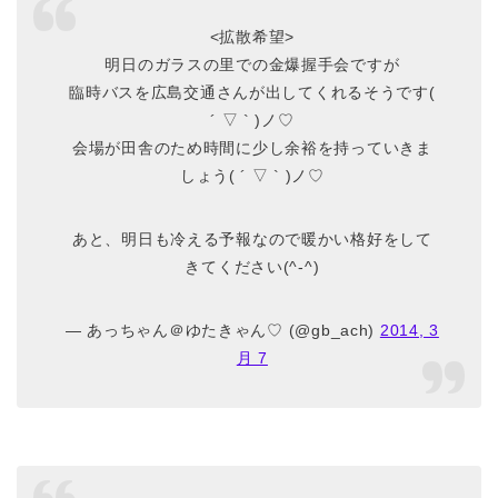
<拡散希望>
明日のガラスの里での金爆握手会ですが
臨時バスを広島交通さんが出してくれるそうです(
´ ▽ ` )ノ♡
会場が田舎のため時間に少し余裕を持っていきま
しょう( ´ ▽ ` )ノ♡
あと、明日も冷える予報なので暖かい格好をして
きてください(^-^)
— あっちゃん＠ゆたきゃん♡ (@gb_ach)
2014, 3
月 7