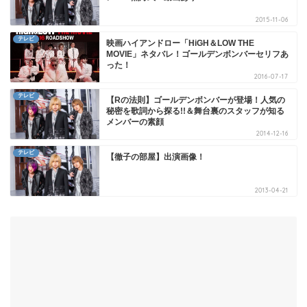
2015-11-06
テレビ
映画ハイアンドロー「HiGH＆LOW THE
MOVIE」ネタバレ！ゴールデンボンバーセリフあ
った！
2016-07-17
テレビ
【Rの法則】ゴールデンボンバーが登場！人気の
秘密を歌詞から探る!!＆舞台裏のスタッフが知る
メンバーの素顔
2014-12-16
テレビ
【徹子の部屋】出演画像！
2013-04-21