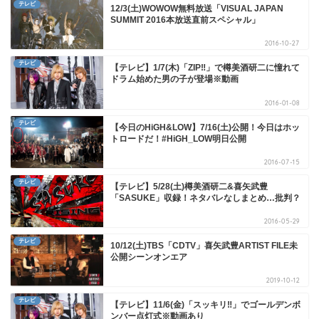
テレビ
12/3(土)WOWOW無料放送「VISUAL JAPAN
SUMMIT 2016本放送直前スペシャル」
2016-10-27
テレビ
【テレビ】1/7(木)「ZIP‼」で樽美酒研二に憧れて
ドラム始めた男の子が登場※動画
2016-01-08
テレビ
【今日のHiGH&LOW】7/16(土)公開！今日はホッ
トロードだ！#HiGH_LOW明日公開
2016-07-15
テレビ
【テレビ】5/28(土)樽美酒研二&喜矢武豊
「SASUKE」収録！ネタバレなしまとめ…批判？
2016-05-29
テレビ
10/12(土)TBS「CDTV」喜矢武豊ARTIST FILE未
公開シーンオンエア
2019-10-12
テレビ
【テレビ】11/6(金)「スッキリ‼」でゴールデンボ
ンバー点灯式※動画あり