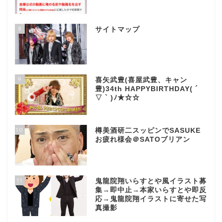
8
サイトマップ
9
喜矢武豊(喜屋武豊、キャン
豊)34th HAPPYBIRTHDAY( ´
▽ ` )ﾉ★☆☆
10
樽美酒研二スッピンでSASUKE
お疲れ様会＠SATOブリアン
11
鬼龍院翔いらすとや風イラスト募
集→即中止→本家いらすとや即反
応→鬼龍院翔イラストに寄せた写
真撮影