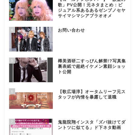
歌」PV公開！元ネタまとめ：ビ
ジュアル系あるあるゼンブノセヤ
サイマシマシアブラオオメ
4
お問い合わせ
5
樽美酒研二すっぴん解禁!?写真集
裏表紙で超絶イケメン素顔ショッ
ト公開
6
【歌広場淳】オータムリーフ元ス
タッフが内情を暴露して退職
7
鬼龍院翔インスタ「ズバ抜けてダ
ントツに似てる」ド下ネタ動画