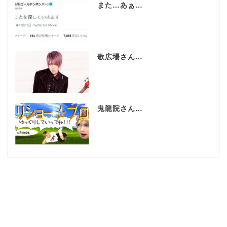
また…あぁ…
歌広場さん…
鬼龍院さん…