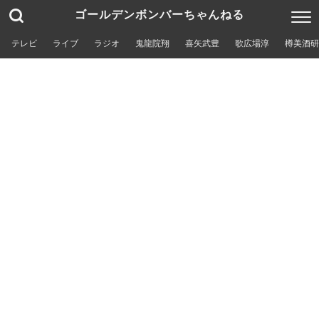
ゴールデンボンバーちゃんねる
テレビ
ライブ
ラジオ
鬼龍院翔
喜矢武豊
歌広場淳
樽美酒研