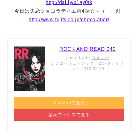
http://dai.ly/x1ay0tk
今日は失恋ショコラティエ第4話☆～（ゝ。∂）
http://www.fujitv.co.jp/chocolatier/
ROCK AND READ 040
posted with
ヨメレバ
シンコーミュージック・エンタテイメ
ント 2012-02-29
Amazonで見る
楽天ブックスで見る