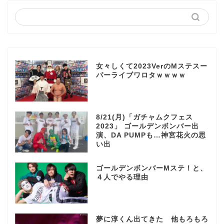
女々しくて2023VerのMステスー
パーライブワロタｗｗｗｗ
8/21(月)「ガチャムクフェス
2023」 ゴールデンボンバー出
演、DA PUMPも…神宮花火の思
い出
ゴールデンボンバーMステ！と、
４人でやる理由
夢に淳くん出てきた 他もろもろ