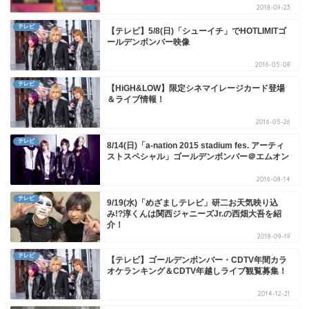
2018-09-23
テレビ
【テレビ】5/8(日)「シューイチ」でHOTLIMITゴ
ールデンボンバー映像
2016-05-08
テレビ
【HiGH&LOW】限定シネマイレージカード登場
＆ライブ情報！
2016-05-26
テレビ
8/14(日)「a-nation 2015 stadium fes. アーティ
ストスペシャル」ゴールデンボンバー＠エムオン
2016-08-14
テレビ
9/19(水)「めざましテレビ」研二お天気映り込
み!?淳くんは関西ジャニーズJr.の西畑大吾を紹
介！
2018-09-19
テレビ
【テレビ】ゴールデンボンバー・CDTV年間カラ
オケランキング＆CDTV年越しライブ観覧募集！
2014-12-21