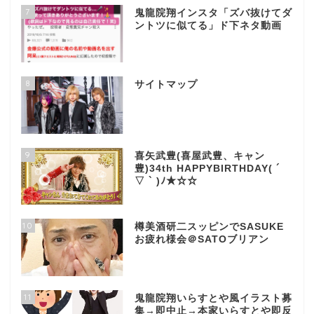
7
鬼龍院翔インスタ「ズバ抜けてダ
ントツに似てる」ド下ネタ動画
8
サイトマップ
9
喜矢武豊(喜屋武豊、キャン
豊)34th HAPPYBIRTHDAY( ´
▽ ` )ﾉ★☆☆
10
樽美酒研二スッピンでSASUKE
お疲れ様会＠SATOブリアン
11
鬼龍院翔いらすとや風イラスト募
集→即中止→本家いらすとや即反