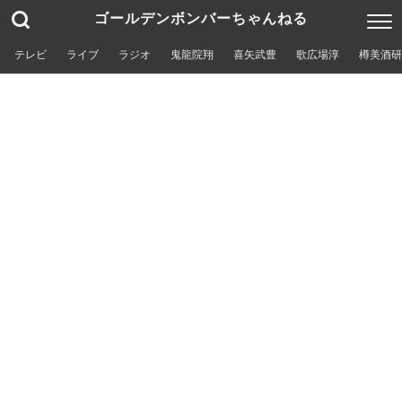
ゴールデンボンバーちゃんねる
テレビ
ライブ
ラジオ
鬼龍院翔
喜矢武豊
歌広場淳
樽美酒研