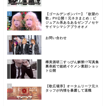
3
【ゴールデンボンバー】「欲望の
歌」PV公開！元ネタまとめ：ビ
ジュアル系あるあるゼンブノセヤ
サイマシマシアブラオオメ
4
お問い合わせ
5
樽美酒研二すっぴん解禁!?写真集
裏表紙で超絶イケメン素顔ショッ
ト公開
6
【歌広場淳】オータムリーフ元ス
タッフが内情を暴露して退職