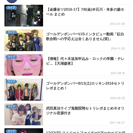
ライブ
【金爆全ツ2016-17】7/8(金)＠石川・本多の森ホ
ール まとめ
2016-07-09
ライブ
ゴールデンボンバーVJSインタビュー動画「紅白
歌合戦への手応えは全くありません(笑)」
2016-11-02
ライブ
【情報】代々木追加申込み・ロックの学園・テレ
ビ…【天湖森夜】
2013-08-31
ライブ
ゴールデンボンバー8/13(土)ロッキン2016セトリ
レポまとめ！
2016-09-02
ライブ
武田真治ライブ鬼龍院翔セトリレポまとめ※オリ
ジナル音源付き
2017-09-27
ライブ
12/22(日) ストリートファイターVアーケードエデ