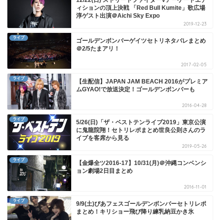
ィションの頂上決戦 「Red Bull Kumite」歌広場
淳ゲスト出演＠Aichi Sky Expo
2019-12-23
ライブ
ゴールデンボンバーゲイツセトリネタバレまとめ
＠2/5たまアリ！
2017-02-05
ライブ
【生配信】JAPAN JAM BEACH 2016がプレミア
ムGYAO!で放送決定！ゴールデンボンバーも
2016-04-28
ライブ
5/26(日)「ザ・ベストテンライブ2019」東京公演
に鬼龍院翔！セトリレポまとめ世良公則さんのラ
イブを客席から見る
2019-05-26
ライブ
【金爆全ツ2016-17】10/31(月)＠沖縄コンベンシ
ョン劇場2日目まとめ
2016-11-01
ライブ
9/9(土)ぴあフェスゴールデンボンバーセトリレポ
まとめ！キリショー飛び降り練乳納豆かき氷