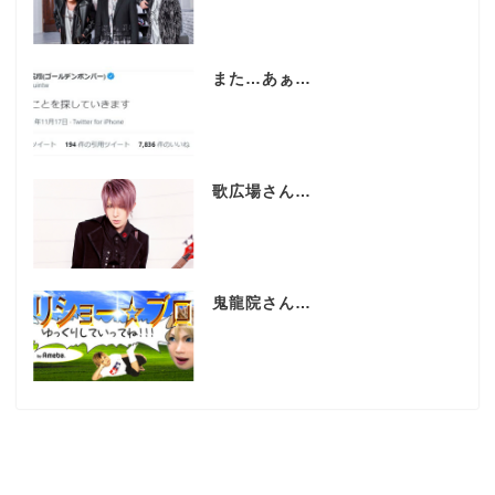
また…あぁ…
歌広場さん…
鬼龍院さん…