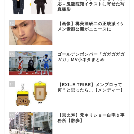
応→鬼龍院翔イラストに寄せた写
真撮影
12
【画像】樽美酒研二の正統派イケ
メン素顔公開がニュースに
13
ゴールデンボンバー「ガガガガガ
ガガ」MV小ネタまとめ
14
【EXILE TRIBE】メンプロって
何？と思ったら…【メンディー】
15
【恵比寿】元キリショー自宅＆事
務所【散歩】