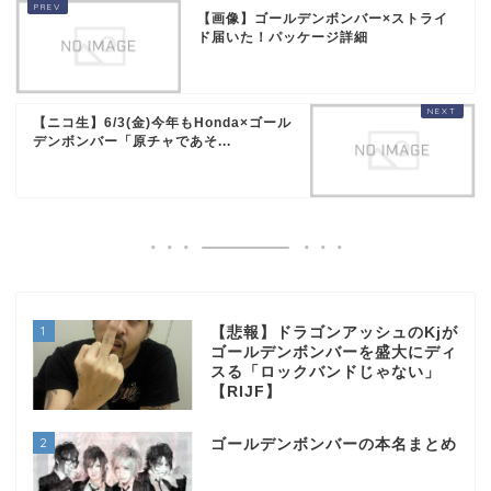
【画像】ゴールデンボンバー×ストライ
ド届いた！パッケージ詳細
【ニコ生】6/3(金)今年もHonda×ゴール
デンボンバー「原チャであそ...
1
【悲報】ドラゴンアッシュのKjが
ゴールデンボンバーを盛大にディ
スる「ロックバンドじゃない」
【RIJF】
2
ゴールデンボンバーの本名まとめ