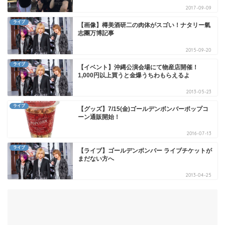
2017-09-09
ライブ
【画像】樽美酒研二の肉体がスゴい！ナタリー氣
志團万博記事
2015-09-20
ライブ
【イベント】沖縄公演会場にて物産店開催！
1,000円以上買うと金爆うちわもらえるよ
2013-05-23
ライブ
【グッズ】7/15(金)ゴールデンボンバーポップコ
ーン通販開始！
2016-07-13
ライブ
【ライブ】ゴールデンボンバー ライブチケットが
まだない方へ
2013-04-25