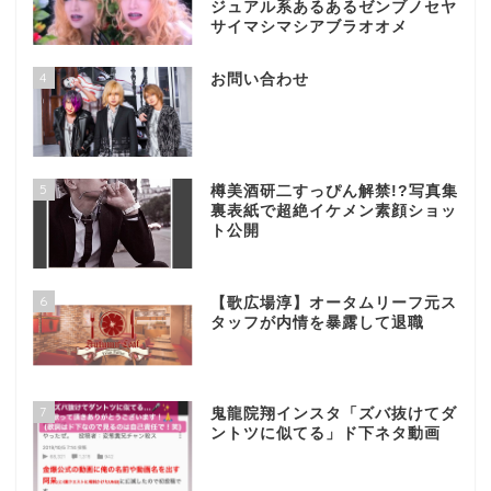
ジュアル系あるあるゼンブノセヤ
サイマシマシアブラオオメ
4
お問い合わせ
5
樽美酒研二すっぴん解禁!?写真集
裏表紙で超絶イケメン素顔ショッ
ト公開
6
【歌広場淳】オータムリーフ元ス
タッフが内情を暴露して退職
7
鬼龍院翔インスタ「ズバ抜けてダ
ントツに似てる」ド下ネタ動画