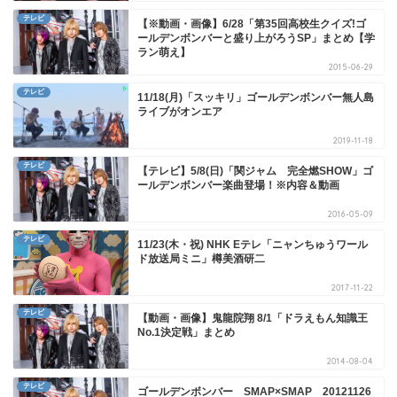
テレビ
【※動画・画像】6/28「第35回高校生クイズ!ゴ
ールデンボンバーと盛り上がろうSP」まとめ【学
ラン萌え】
2015-06-29
テレビ
11/18(月)「スッキリ」ゴールデンボンバー無人島
ライブがオンエア
2019-11-18
テレビ
【テレビ】5/8(日)「関ジャム 完全燃SHOW」ゴ
ールデンボンバー楽曲登場！※内容＆動画
2016-05-09
テレビ
11/23(木・祝) NHK Eテレ「ニャンちゅうワール
ド放送局ミニ」樽美酒研二
2017-11-22
テレビ
【動画・画像】鬼龍院翔 8/1「ドラえもん知識王
No.1決定戦」まとめ
2014-08-04
テレビ
ゴールデンボンバー SMAP×SMAP 20121126