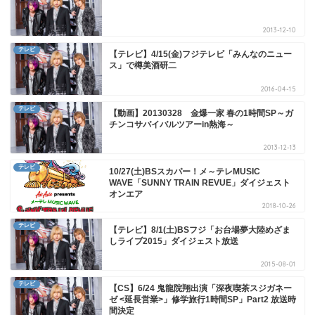
2013-12-10
テレビ
【テレビ】4/15(金)フジテレビ「みんなのニュー
ス」で樽美酒研二
2016-04-15
テレビ
【動画】20130328 金爆一家 春の1時間SP～ガ
チンコサバイバルツアーin熱海～
2013-12-13
テレビ
10/27(土)BSスカパー！メ～テレMUSIC
WAVE「SUNNY TRAIN REVUE」ダイジェスト
オンエア
2018-10-26
テレビ
【テレビ】8/1(土)BSフジ「お台場夢大陸めざま
しライブ2015」ダイジェスト放送
2015-08-01
テレビ
【CS】6/24 鬼龍院翔出演「深夜喫茶スジガネー
ゼ <延長営業>」修学旅行1時間SP」Part2 放送時
間決定