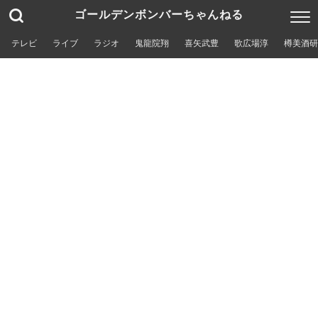
ゴールデンボンバーちゃんねる
テレビ
ライブ
ラジオ
鬼龍院翔
喜矢武豊
歌広場淳
樽美酒研