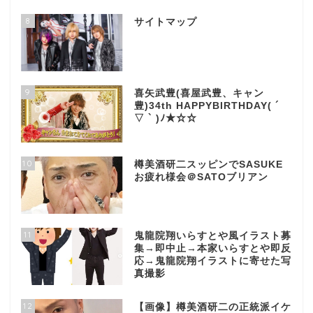
8
サイトマップ
9
喜矢武豊(喜屋武豊、キャン
豊)34th HAPPYBIRTHDAY( ´
▽ ` )ﾉ★☆☆
10
樽美酒研二スッピンでSASUKE
お疲れ様会＠SATOブリアン
11
鬼龍院翔いらすとや風イラスト募
集→即中止→本家いらすとや即反
応→鬼龍院翔イラストに寄せた写
真撮影
12
【画像】樽美酒研二の正統派イケ