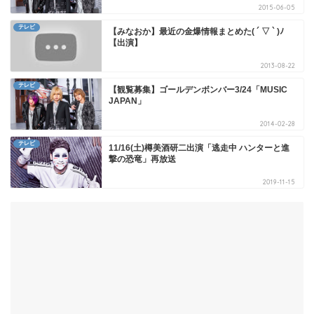
2015-06-05
テレビ
【みなおか】最近の金爆情報まとめた( ´ ▽ ` )ﾉ
【出演】
2013-08-22
テレビ
【観覧募集】ゴールデンボンバー3/24「MUSIC
JAPAN」
2014-02-28
テレビ
11/16(土)樽美酒研二出演「逃走中 ハンターと進
撃の恐竜」再放送
2019-11-15