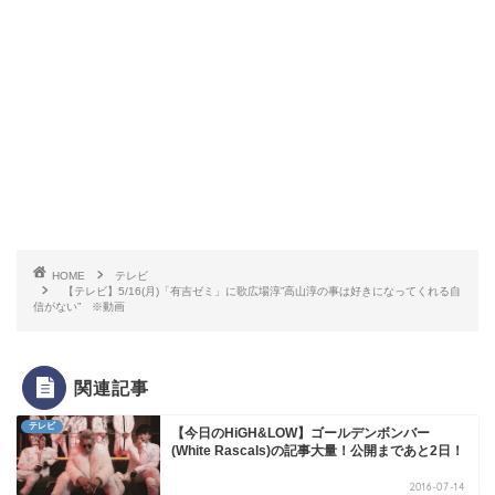
HOME
テレビ
【テレビ】5/16(月)「有吉ゼミ」に歌広場淳”高山淳の事は好きになってくれる自
信がない” ※動画
関連記事
テレビ
【今日のHiGH&LOW】ゴールデンボンバー
(White Rascals)の記事大量！公開まであと2日！
2016-07-14