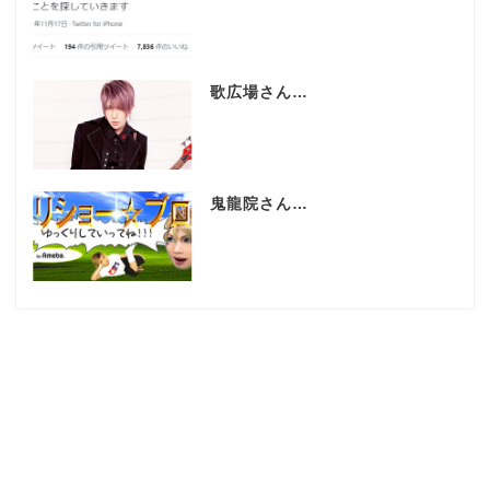
歌広場さん…
鬼龍院さん…