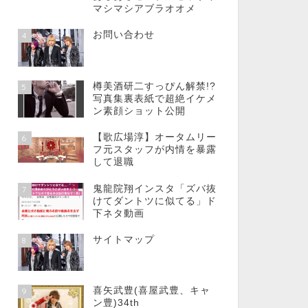
マシマシアブラオオメ
お問い合わせ
4
樽美酒研二すっぴん解禁!?
5
写真集裏表紙で超絶イケメ
ン素顔ショット公開
【歌広場淳】オータムリー
6
フ元スタッフが内情を暴露
して退職
鬼龍院翔インスタ「ズバ抜
7
けてダントツに似てる」ド
下ネタ動画
サイトマップ
8
喜矢武豊(喜屋武豊、キャ
9
ン豊)34th