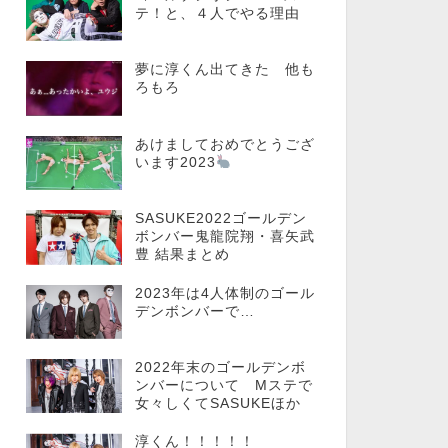
テ！と、４人でやる理由
夢に淳くん出てきた 他も
ろもろ
あけましておめでとうござ
います2023
SASUKE2022ゴールデン
ボンバー鬼龍院翔・喜矢武
豊 結果まとめ
2023年は4人体制のゴール
デンボンバーで…
2022年末のゴールデンボ
ンバーについて Mステで
女々しくてSASUKEほか
淳くん！！！！！