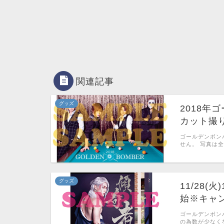
関連記事
グッズ
2018
カット撮り
ゴールデンボン
せん。 写真は
グッズ
11/28
始※キャ
ゴールデンボン
の為数が少なくなっ