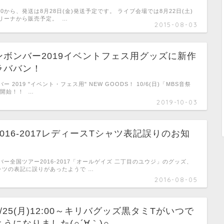
7:00から、発送は8月28日(金)発送予定です。 ライブ会場では8月22日(土)
リーナから販売予定。 …
2015-08-03
ンボンバー2019イベントフェス用グッズに新作
ラババン！
 2019 "イベント・フェス用" NEW GOODS！ 10/6(日)「MBS音祭
売開始！！ …
2019-10-03
016-2017レディースTシャツ表記誤りのお知
ー全国ツアー2016-2017「オールゲイズ 二丁目のユウジ」のグッズ、
ャツの表記に誤りがあったようで …
2016-08-05
/25(月)12:00～キリバグッズ黒タミTがいつで
うになりました(∩´∀｀)∩