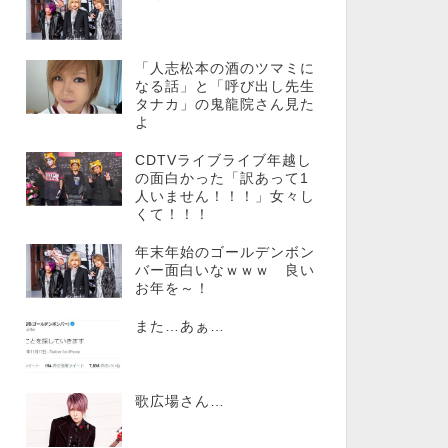
「人志松本の酒のツマミに
なる話」と「呼び出し先生
タナカ」の鬼龍院さん見た
よ
CDTVライブライブ年越し
の面白かった「訳あって1
人いません！！！」女々し
くて！！！
年末年始のゴールデンボン
バー面白いなｗｗｗ 良い
お年を～！
また…あぁ…
歌広場さん…