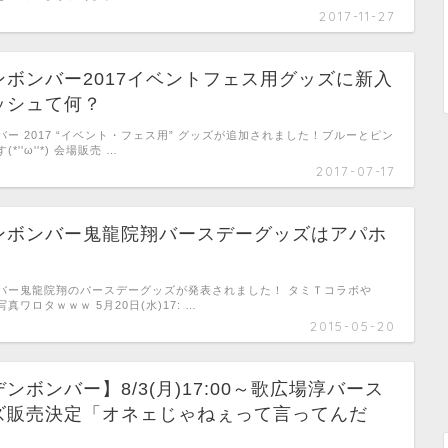
2017-11-27
ンボンバー2017イベントフェス用グッズに新入
ッシュて何？
ー 2017 “イベント・フェス用” グッズが追加されました！ブルーとピン
''ω''*) 会場販売 …
2017-07-17
ンボンバー鬼龍院翔バースデーグッズはアパホ
！
バー鬼龍院翔のバースデーグッズが発表されました！ タミＴコラボや
真ワロタｗｗｗ 5月20日(水)17: …
2015-05-20
ンボンバー】8/3(月)17:00～歌広場淳バース
ズ販売決定「オネェじゃねぇって言ってんだ