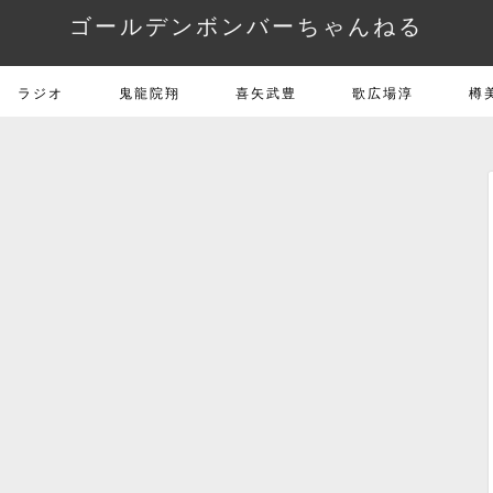
ゴールデンボンバーちゃんねる
ラジオ
鬼龍院翔
喜矢武豊
歌広場淳
樽