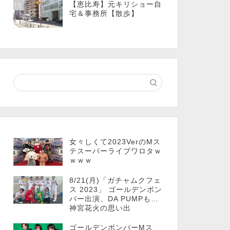
【恵比寿】元キリショー自
15
宅＆事務所【散歩】
女々しくて2023VerのMス
テスーパーライブワロタｗ
ｗｗｗ
8/21(月)「ガチャムクフェ
ス 2023」 ゴールデンボン
バー出演、DA PUMPも…
神宮花火の思い出
ゴールデンボンバーMス