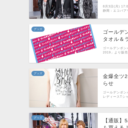
8月3日(月) 1
静岡：エコパア
グッズ
ゴールデ
タオル＆
ゴールデンボンバー
2019」より販
グッズ
金爆全ツ2
らせ
ゴールデンボンバ
レディースTシ
グッズ
【通販】5
も買えるよ