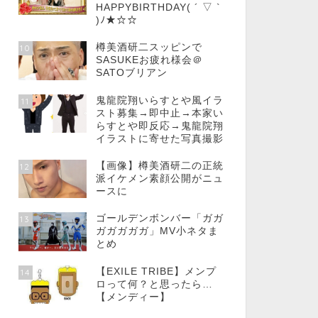
HAPPYBIRTHDAY( ´ ▽ `
)ﾉ★☆☆
樽美酒研二スッピンで
10
SASUKEお疲れ様会＠
SATOブリアン
鬼龍院翔いらすとや風イラ
11
スト募集→即中止→本家い
らすとや即反応→鬼龍院翔
イラストに寄せた写真撮影
【画像】樽美酒研二の正統
12
派イケメン素顔公開がニュ
ースに
ゴールデンボンバー「ガガ
13
ガガガガガ」MV小ネタま
とめ
【EXILE TRIBE】メンプ
14
ロって何？と思ったら…
【メンディー】