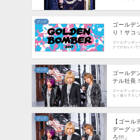
グッズ
ゴールデ
り！サコ
ゴールデンボンバ
クでかわいいです(*
グッズ
ゴールデ
テル社長
ゴールデンボン
も！撮り下ろし写
グッズ
【ゴールデ
デーグッ
ろ!!!」