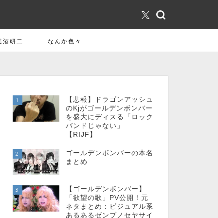
美酒研二
なんか色々
【悲報】ドラゴンアッシュ
1
のKjがゴールデンボンバー
を盛大にディスる「ロック
バンドじゃない」
【RIJF】
ゴールデンボンバーの本名
2
まとめ
【ゴールデンボンバー】
3
「欲望の歌」PV公開！元
ネタまとめ：ビジュアル系
あるあるゼンブノセヤサイ