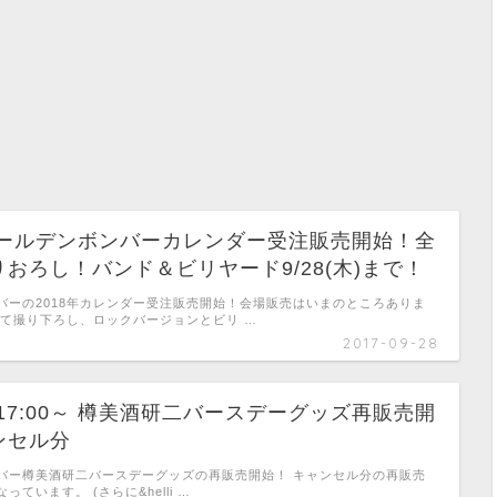
年ゴールデンボンバーカレンダー受注販売開始！全
おろし！バンド＆ビリヤード9/28(木)まで！
バーの2018年カレンダー受注販売開始！会場販売はいまのところありま
全て撮り下ろし、ロックバージョンとビリ …
2017-09-28
(火)17:00～ 樽美酒研二バースデーグッズ再販売開
ンセル分
バー樽美酒研二バースデーグッズの再販売開始！ キャンセル分の再販売
ています。 (さらに&helli …