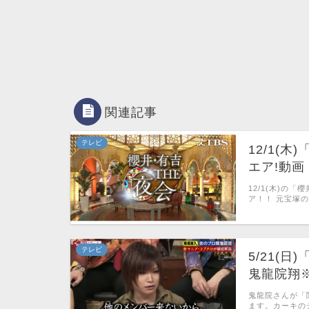
関連記事
テレビ
12/1(
エア!動画
12/1(木)の
ア！！ 元宝塚
テレビ
5/21(
鬼龍院翔
鬼龍院さんが「
ます。カーキの