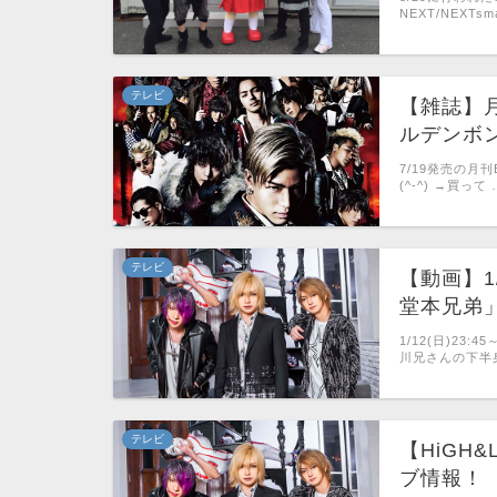
NEXT/NEXT
テレビ
【雑誌】月刊
ルデンボ
7/19発売の月刊
(^-^) →買って 
テレビ
【動画】1
堂本兄弟
1/12(日)2
川兄さんの下半身(^
テレビ
【HiGH
ブ情報！