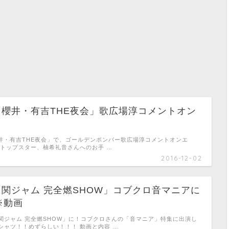
木)「櫻井・有吉THE夜会」歌広場淳コメントオン
「櫻井・有吉THE夜会」で、ゴールデンボンバー歌広場淳コメントオンエ
のトップスター、柚希礼音さんへのお手 …
2016-12-02
日)「関ジャム 完全燃SHOW」コブクロ音マニアに
※動画
関ジャム 完全燃SHOW」に！コブクロさんの「音マニア」特集に出演し
シャツ！！めずらしい！！！ 動画と内容 …