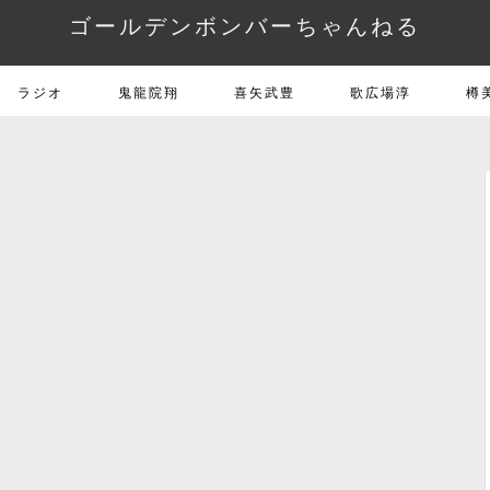
ゴールデンボンバーちゃんねる
ラジオ
鬼龍院翔
喜矢武豊
歌広場淳
樽