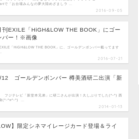
smartで「お台場みんなの夢大陸めざましラ …
2016-09-05
EXILE「HiGH&LOW THE BOOK」にゴー
ンバー！※画像
EXILE「HiGH&LOW THE BOOK」に、ゴールデンボンバー載ってます
…
2016-07-21
/12 ゴールデンボンバー 樽美酒研二出演「新
」
3:45～ フジテレビ「新堂本兄弟」に研二さんが出演！久しぶりでした(^-^) 西
-^≡^-^) …
2014-01-13
&LOW】限定シネマイレージカード登場＆ライ