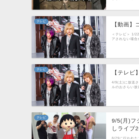
テレビ
【動画】
＜テレビ＞ 1/2
アされない場合
テレビ
【テレビ】
4/9(土)に放
ルのおさらい放送
テレビ
9/5(月
しライブ2
8/29に行わ