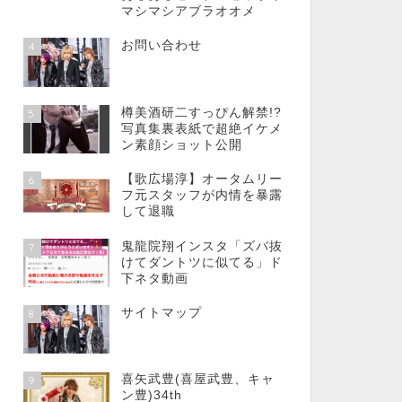
マシマシアブラオオメ
お問い合わせ
4
樽美酒研二すっぴん解禁!?
5
写真集裏表紙で超絶イケメ
ン素顔ショット公開
【歌広場淳】オータムリー
6
フ元スタッフが内情を暴露
して退職
鬼龍院翔インスタ「ズバ抜
7
けてダントツに似てる」ド
下ネタ動画
サイトマップ
8
喜矢武豊(喜屋武豊、キャ
9
ン豊)34th