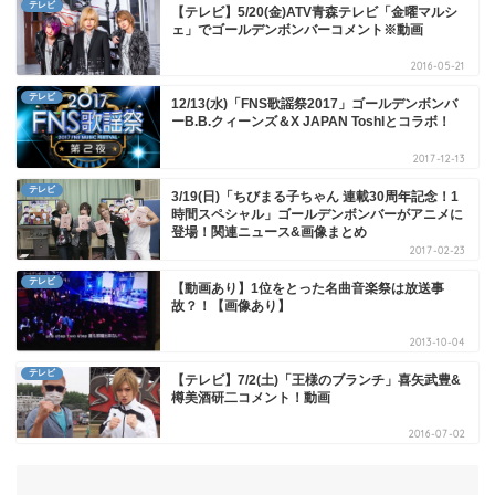
テレビ
【テレビ】5/20(金)ATV青森テレビ「金曜マルシ
ェ」でゴールデンボンバーコメント※動画
2016-05-21
テレビ
12/13(水)「FNS歌謡祭2017」ゴールデンボンバ
ーB.B.クィーンズ＆X JAPAN Toshlとコラボ！
2017-12-13
テレビ
3/19(日)「ちびまる子ちゃん 連載30周年記念！1
時間スペシャル」ゴールデンボンバーがアニメに
登場！関連ニュース&画像まとめ
2017-02-23
テレビ
【動画あり】1位をとった名曲音楽祭は放送事
故？！【画像あり】
2013-10-04
テレビ
【テレビ】7/2(土)「王様のブランチ」喜矢武豊&
樽美酒研二コメント！動画
2016-07-02