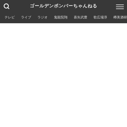
ゴールデンボンバーちゃんねる
テレビ
ライブ
ラジオ
鬼龍院翔
喜矢武豊
歌広場淳
樽美酒研