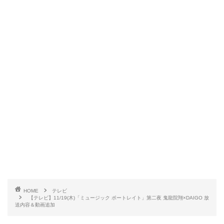
HOME
テレビ
【テレビ】11/19(木)「ミュージック ポートレイト」第二夜 鬼龍院翔×DAIGO 放
送内容＆動画追加