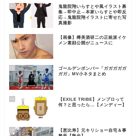
11
鬼龍院翔いらすとや風イラスト募
集→即中止→本家いらすとや即反
応→鬼龍院翔イラストに寄せた写
真撮影
12
【画像】樽美酒研二の正統派イケ
メン素顔公開がニュースに
13
ゴールデンボンバー「ガガガガガ
ガガ」MV小ネタまとめ
14
【EXILE TRIBE】メンプロって
何？と思ったら…【メンディー】
15
【恵比寿】元キリショー自宅＆事
務所【散歩】