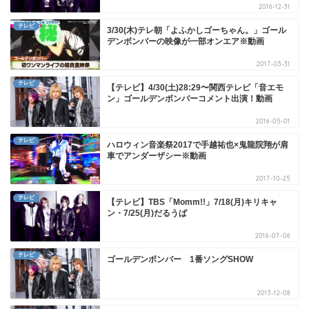
2016-12-31
テレビ
3/30(木)テレ朝「よふかしゴーちゃん。」ゴール
デンボンバーの映像が一部オンエア※動画
2017-03-31
テレビ
【テレビ】4/30(土)28:29〜関西テレビ「音エモ
ン」ゴールデンボンバーコメント出演！動画
2016-05-01
テレビ
ハロウィン音楽祭2017で手越祐也×鬼龍院翔が肩
車でアンダーザシー※動画
2017-10-25
テレビ
【テレビ】TBS「Momm!!」7/18(月)キリキャ
ン・7/25(月)だるうぱ
2016-07-06
テレビ
ゴールデンボンバー 1番ソングSHOW
2013-12-08