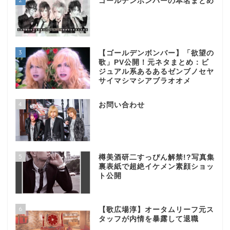
ゴールデンボンバーの本名まとめ
3
【ゴールデンボンバー】「欲望の
歌」PV公開！元ネタまとめ：ビ
ジュアル系あるあるゼンブノセヤ
サイマシマシアブラオオメ
4
お問い合わせ
5
樽美酒研二すっぴん解禁!?写真集
裏表紙で超絶イケメン素顔ショッ
ト公開
6
【歌広場淳】オータムリーフ元ス
タッフが内情を暴露して退職