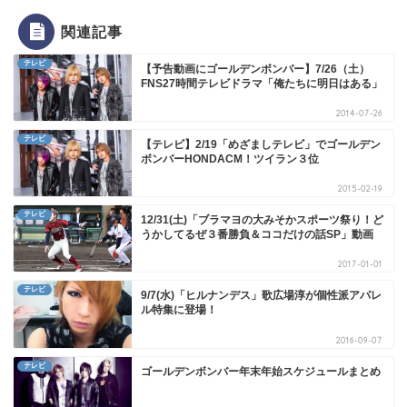
関連記事
テレビ
【予告動画にゴールデンボンバー】7/26（土）
FNS27時間テレビドラマ「俺たちに明日はある」
2014-07-26
テレビ
【テレビ】2/19「めざましテレビ」でゴールデン
ボンバーHONDACM！ツイラン３位
2015-02-19
テレビ
12/31(土)「ブラマヨの大みそかスポーツ祭り！ど
うかしてるぜ３番勝負＆ココだけの話SP」動画
2017-01-01
テレビ
9/7(水)「ヒルナンデス」歌広場淳が個性派アパレ
ル特集に登場！
2016-09-07
テレビ
ゴールデンボンバー年末年始スケジュールまとめ