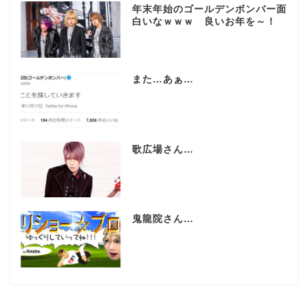
年末年始のゴールデンボンバー面
白いなｗｗｗ 良いお年を～！
また…あぁ…
歌広場さん…
鬼龍院さん…