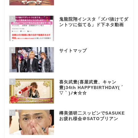
7
鬼龍院翔インスタ「ズバ抜けてダ
ントツに似てる」ド下ネタ動画
8
サイトマップ
9
喜矢武豊(喜屋武豊、キャン
豊)34th HAPPYBIRTHDAY( ´
▽ ` )ﾉ★☆☆
10
樽美酒研二スッピンでSASUKE
お疲れ様会＠SATOブリアン