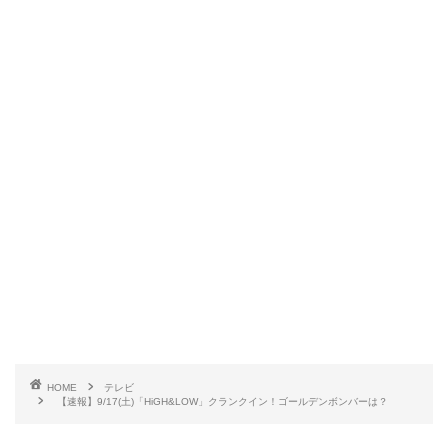
HOME
テレビ
【速報】9/17(土)「HiGH&LOW」クランクイン！ゴールデンボンバーは？