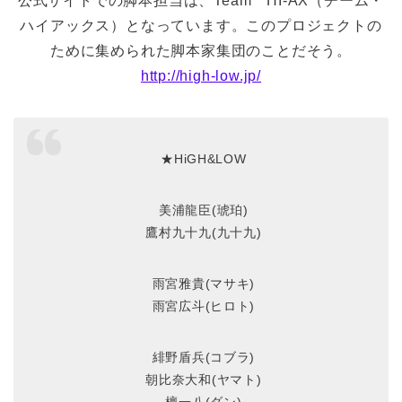
公式サイトでの脚本担当は、Team HI-AX（チーム・
ハイアックス）となっています。このプロジェクトの
ために集められた脚本家集団のことだそう。
http://high-low.jp/
★HiGH&LOW
美浦龍臣(琥珀)
鷹村九十九(九十九)
雨宮雅貴(マサキ)
雨宮広斗(ヒロト)
緋野盾兵(コブラ)
朝比奈大和(ヤマト)