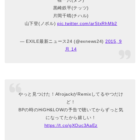
檀一八(ダン)
黒崎鉄平(テッツ)
片岡千晴(チハル)
山下登(ノボル)
pic.twitter.com/arStxRhMb2
— EXILE最新ニュース24 (@exnews24)
2015, 9
月 14
やっと見つけた！AfrojackがRemixしてるやつだけ
ど！
BPの時のHiGH&LOWの予告で聴いてからずっと気
になってたから嬉しい！
https://t.co/gXOuc3AaEz