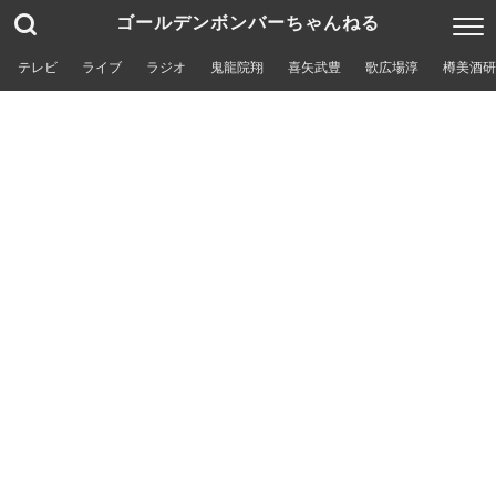
ゴールデンボンバーちゃんねる
テレビ
ライブ
ラジオ
鬼龍院翔
喜矢武豊
歌広場淳
樽美酒研