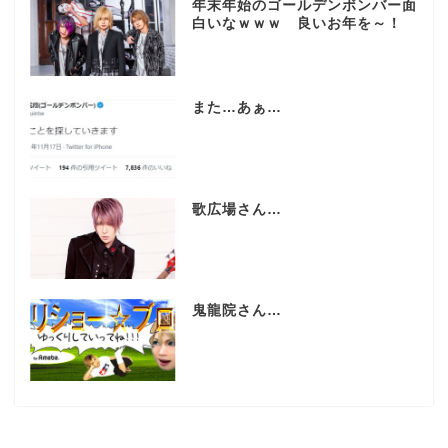
年末年始のゴールデンボンバー面
白いなｗｗｗ 良いお年を～！
また…あぁ…
歌広場さん…
鬼龍院さん…