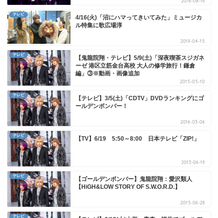
2016-08-16
テレビ
4/16(火)「沼にハマってきいてみた」ミュージカ
ル特集に歌広場淳
2019-04-15
テレビ
【鬼龍院翔・テレビ】5/9(土)「深夜喫茶スジガネ
ーゼ 港区立筋金台高校 大人の修学旅行！鎌倉
編」③※動画・画像追加
2015-05-10
テレビ
【テレビ】3/5(土)「CDTV」DVDランキングにゴ
ールデンボンバー！
2016-03-06
テレビ
【TV】6/19 5:50～8:00 日本テレビ「ZIP!」
2013-06-19
テレビ
【ゴールデンボンバー】鬼龍院翔：愛沢類人
【HiGH&LOW STORY OF S.W.O.R.D.】
2015-06-28
テレビ