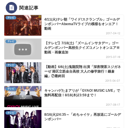
関連記事
テレビ
4/11(火)テレ朝「ワイド!スクランブル」ゴールデ
ンボンバーAbemaTVライブの模様をオンエア！
動画
2017-04-12
テレビ
【テレビ】7/18(土)「ズームインサタデー」ゴー
ルデンボンバー高校生クイズコメントオンエア※
動画・画像追加
2015-07-18
テレビ
【動画】6/6(土)鬼龍院翔 出演「深夜喫茶スジガネ
ーゼ 港区立筋金台高校 大人の修学旅行！鎌倉
編」⑦最終回
2015-06-07
テレビ
キャンハゲたまアリが「GYAO! MUSIC LIVE」で
無料再配信！8/18(木)23:59まで！
2017-08-17
テレビ
8/16(火)24:35～「めちゃイケ」再放送にゴールデ
ンボンバー