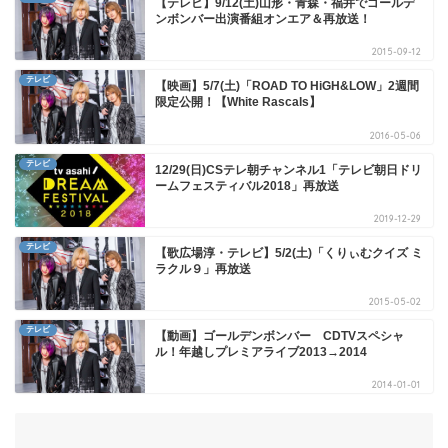
【テレビ】9/12(土)山形・青森・福井でゴールデ
ンボンバー出演番組オンエア＆再放送！
2015-09-12
テレビ
【映画】5/7(土)「ROAD TO HiGH&LOW」2週間
限定公開！【White Rascals】
2016-05-06
テレビ
12/29(日)CSテレ朝チャンネル1「テレビ朝日ドリ
ームフェスティバル2018」再放送
2019-12-29
テレビ
【歌広場淳・テレビ】5/2(土)「くりぃむクイズ ミ
ラクル９」再放送
2015-05-02
テレビ
【動画】ゴールデンボンバー CDTVスペシャ
ル！年越しプレミアライブ2013→2014
2014-01-01