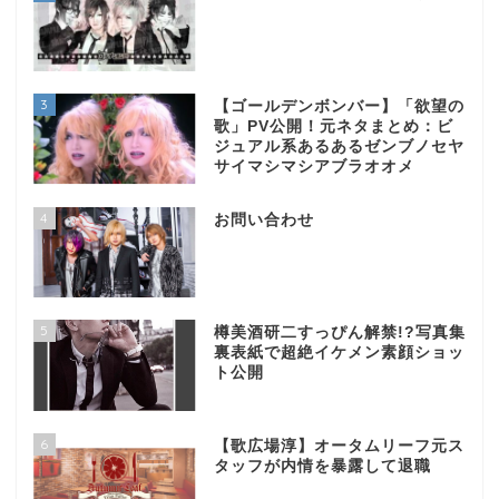
3
【ゴールデンボンバー】「欲望の
歌」PV公開！元ネタまとめ：ビ
ジュアル系あるあるゼンブノセヤ
サイマシマシアブラオオメ
4
お問い合わせ
5
樽美酒研二すっぴん解禁!?写真集
裏表紙で超絶イケメン素顔ショッ
ト公開
6
【歌広場淳】オータムリーフ元ス
タッフが内情を暴露して退職