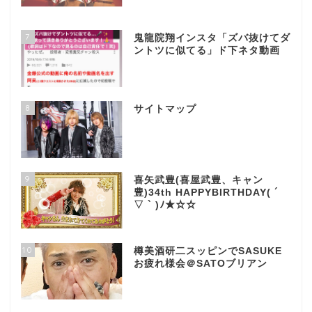
7
鬼龍院翔インスタ「ズバ抜けてダ
ントツに似てる」ド下ネタ動画
8
サイトマップ
9
喜矢武豊(喜屋武豊、キャン
豊)34th HAPPYBIRTHDAY( ´
▽ ` )ﾉ★☆☆
10
樽美酒研二スッピンでSASUKE
お疲れ様会＠SATOブリアン