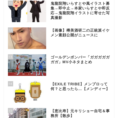
11
鬼龍院翔いらすとや風イラスト募
集→即中止→本家いらすとや即反
応→鬼龍院翔イラストに寄せた写
真撮影
12
【画像】樽美酒研二の正統派イケ
メン素顔公開がニュースに
13
ゴールデンボンバー「ガガガガガ
ガガ」MV小ネタまとめ
14
【EXILE TRIBE】メンプロって
何？と思ったら…【メンディー】
15
【恵比寿】元キリショー自宅＆事
務所【散歩】