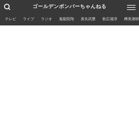
ゴールデンボンバーちゃんねる
テレビ
ライブ
ラジオ
鬼龍院翔
喜矢武豊
歌広場淳
樽美酒研