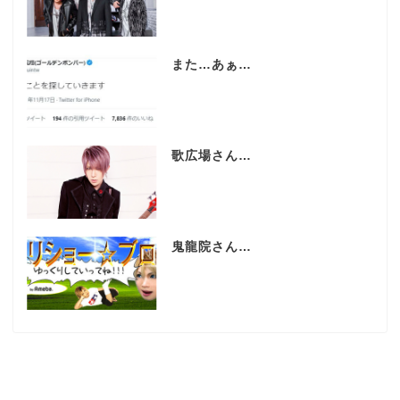
また…あぁ…
歌広場さん…
鬼龍院さん…