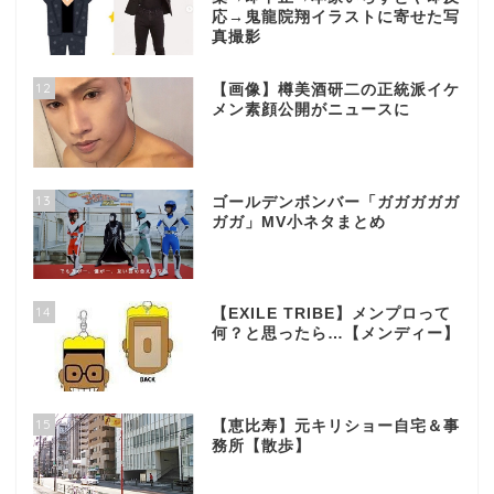
応→鬼龍院翔イラストに寄せた写
真撮影
12
【画像】樽美酒研二の正統派イケ
メン素顔公開がニュースに
13
ゴールデンボンバー「ガガガガガ
ガガ」MV小ネタまとめ
14
【EXILE TRIBE】メンプロって
何？と思ったら…【メンディー】
15
【恵比寿】元キリショー自宅＆事
務所【散歩】