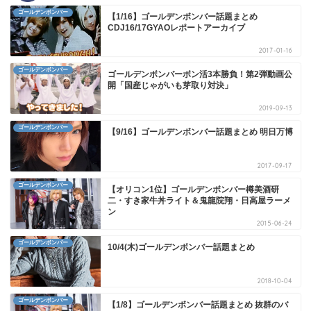
ゴールデンボンバー
【1/16】ゴールデンボンバー話題まとめ
CDJ16/17GYAOレポートアーカイブ
2017-01-16
ゴールデンボンバー
ゴールデンボンバーボン活3本勝負！第2弾動画公
開「国産じゃがいも芽取り対決」
2019-09-13
ゴールデンボンバー
【9/16】ゴールデンボンバー話題まとめ 明日万博
2017-09-17
ゴールデンボンバー
【オリコン1位】ゴールデンボンバー樽美酒研
二・すき家牛丼ライト＆鬼龍院翔・日高屋ラーメ
ン
2015-06-24
ゴールデンボンバー
10/4(木)ゴールデンボンバー話題まとめ
2018-10-04
ゴールデンボンバー
【1/8】ゴールデンボンバー話題まとめ 抜群のバ