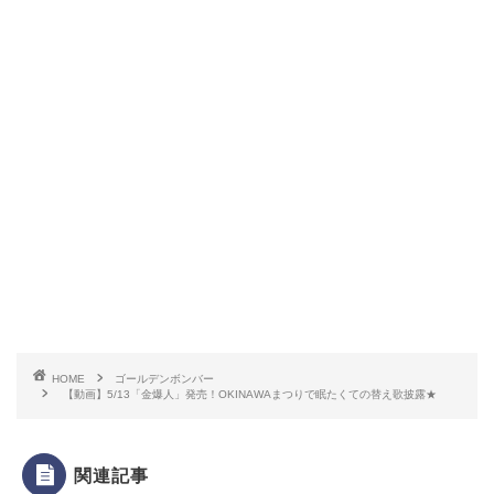
HOME
ゴールデンボンバー
【動画】5/13「金爆人」発売！OKINAWAまつりで眠たくての替え歌披露★
関連記事