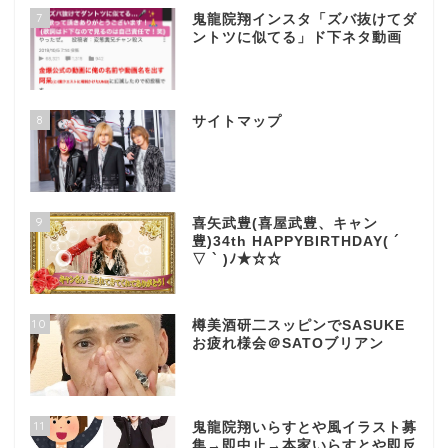
7
鬼龍院翔インスタ「ズバ抜けてダ
ントツに似てる」ド下ネタ動画
8
サイトマップ
9
喜矢武豊(喜屋武豊、キャン
豊)34th HAPPYBIRTHDAY( ´
▽ ` )ﾉ★☆☆
10
樽美酒研二スッピンでSASUKE
お疲れ様会＠SATOブリアン
11
鬼龍院翔いらすとや風イラスト募
集→即中止→本家いらすとや即反