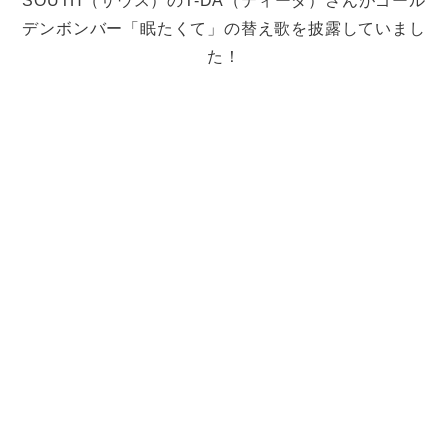
SOUTH（サウス）のT-DA（ティーダ）さんがゴール
デンボンバー「眠たくて」の替え歌を披露していまし
た！