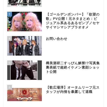
3
【ゴールデンボンバー】「欲望の
歌」PV公開！元ネタまとめ：ビ
ジュアル系あるあるゼンブノセヤ
サイマシマシアブラオオメ
4
お問い合わせ
5
樽美酒研二すっぴん解禁!?写真集
裏表紙で超絶イケメン素顔ショッ
ト公開
6
【歌広場淳】オータムリーフ元ス
タッフが内情を暴露して退職