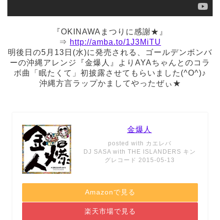
『OKINAWAまつりに感謝★』
⇒
http://amba.to/1J3MiTU
明後日の5月13日(水)に発売される、ゴールデンボンバ
ーの沖縄アレンジ『金爆人』よりAYAちゃんとのコラ
ボ曲「眠たくて」初披露させてもらいました(^O^)♪
沖縄方言ラップかましてやったぜぃ★
金爆人
posted with
カエレバ
DJ SASA with THE ISLANDERS キン
グレコード 2015-05-13
Amazonで見る
楽天市場で見る