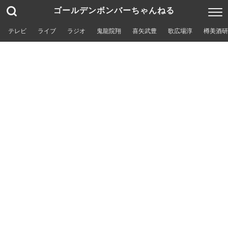
ゴールデンボンバーちゃんねる
テレビ
ライブ
ラジオ
鬼龍院翔
喜矢武豊
歌広場淳
樽美酒研