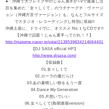
●「沖縄で大ブレイク中のじゅん選手がTVで披露し注
目を集めた「女々しくて」のウチ­ナーグチ・ヴァージ
ョン（沖縄方言ヴァージョン）も、なんとフルサイズ
でスタジオ・レ­コーディングし特別に収録!!
沖縄土産に、ドライヴに、オススメ No.１なCDです!!
【沖縄で話題！じゅん選手ってだれ！？】
http://matome.naver.jp/odai/2139539634214064401
【DJ SASA official HP】
http://www.djsasa.com/
【収録曲】
01.女々しくて
02.ローラの傷だらけ
03.あの素晴しい朝をもう一度
04.Dance My Generation
05.片想いでいい
06.女々しくて(島唄酒場version)