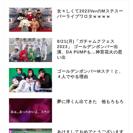
女々しくて2023VerのMステスー
パーライブワロタｗｗｗｗ
8/21(月)「ガチャムクフェス
2023」 ゴールデンボンバー出
演、DA PUMPも…神宮花火の思
い出
ゴールデンボンバーMステ！と、
４人でやる理由
夢に淳くん出てきた 他もろもろ
あけましておめでとうございます