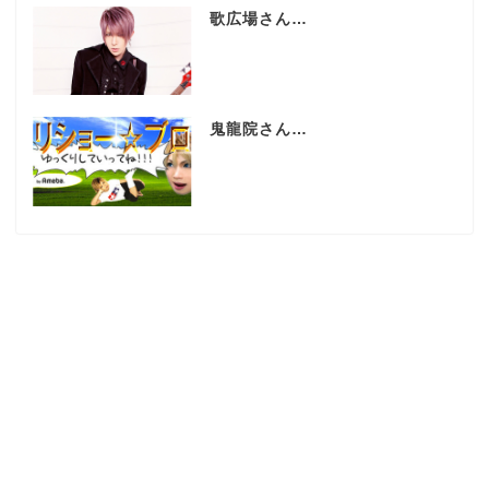
歌広場さん…
鬼龍院さん…