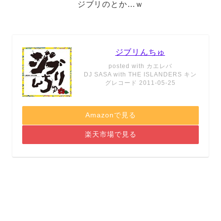
ジブリのとか…ｗ
ジブリんちゅ
posted with
カエレバ
DJ SASA with THE ISLANDERS キン
グレコード 2011-05-25
Amazonで見る
楽天市場で見る