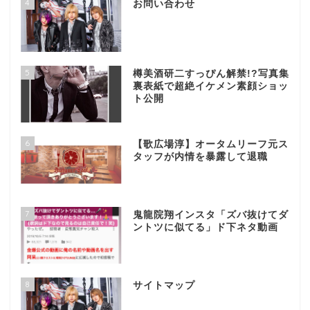
4
お問い合わせ
5
樽美酒研二すっぴん解禁!?写真集
裏表紙で超絶イケメン素顔ショッ
ト公開
6
【歌広場淳】オータムリーフ元ス
タッフが内情を暴露して退職
7
鬼龍院翔インスタ「ズバ抜けてダ
ントツに似てる」ド下ネタ動画
8
サイトマップ