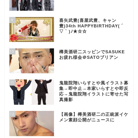
9
喜矢武豊(喜屋武豊、キャン
豊)34th HAPPYBIRTHDAY( ´
▽ ` )ﾉ★☆☆
10
樽美酒研二スッピンでSASUKE
お疲れ様会＠SATOブリアン
11
鬼龍院翔いらすとや風イラスト募
集→即中止→本家いらすとや即反
応→鬼龍院翔イラストに寄せた写
真撮影
12
【画像】樽美酒研二の正統派イケ
メン素顔公開がニュースに