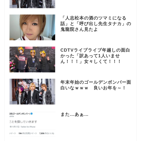
「人志松本の酒のツマミになる
話」と「呼び出し先生タナカ」の
鬼龍院さん見たよ
CDTVライブライブ年越しの面白
かった「訳あって1人いませ
ん！！！」女々しくて！！！
年末年始のゴールデンボンバー面
白いなｗｗｗ 良いお年を～！
また…あぁ…