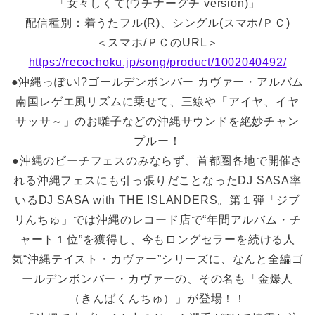
「女々しくて(ウチナーグチ version)」
配信種別：着うたフル(R)、シングル(スマホ/ＰＣ)
＜スマホ/ＰＣのURL＞
https://recochoku.jp/song/product/1002040492/
●沖縄っぽい!?ゴールデンボンバー カヴァー・アルバム
南国レゲエ風リズムに乗せて、三線や「アイヤ、イヤ
サッサ～」のお囃子などの沖縄サウ­ンドを絶妙チャン
プルー！
●沖縄のビーチフェスのみならず、首都圏各地で開催さ
れる沖縄フェスにも引っ張りだこ­となったDJ SASA率
いるDJ SASA with THE ISLANDERS。第１弾「ジブ
リんちゅ」では沖縄のレコード店で“年間アルバム・­チ
ャート１位”を獲得し、今もロングセラーを続ける人
気“沖縄テイスト・カヴァー”シ­リーズに、なんと全編ゴ
ールデンボンバー・カヴァーの、その名も「金爆人
（きんばくん­ちゅ）」が登場！！