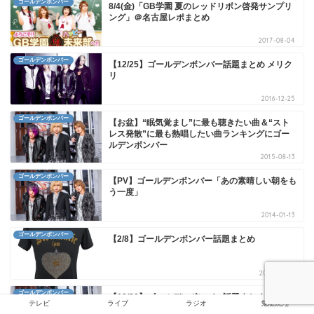
ゴールデンボンバー
8/4(金)「GB学園 夏のレッドリボン啓発サンプリ
ング」＠名古屋レポまとめ
2017-08-04
ゴールデンボンバー
【12/25】ゴールデンボンバー話題まとめ メリク
リ
2016-12-25
ゴールデンボンバー
【お盆】“眠気覚まし”に最も聴きたい曲＆“スト
レス発散”に最も熱唱したい曲ランキングにゴー
ルデンボンバー
2015-08-13
ゴールデンボンバー
【PV】ゴールデンボンバー「あの素晴しい朝をも
う一度」
2014-01-13
ゴールデンボンバー
【2/8】ゴールデンボンバー話題まとめ
2017-02-08
ゴールデンボンバー
【10/30】ゴールデンボンバー話題まとめ キャン
テレビ
ライブ
ラジオ
鬼龍院翔
ハゲDVD届き始める