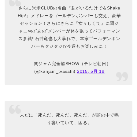
さらに米米CLUBの名曲『君がいるだけで＆Shake
Hip!』メドレーをゴールデンボンバーも交え、豪華
セッション！さらにさらに『女々しくて』に関ジ
ャニ∞の“あの”メンバーが体を張ってパフォーマン
ス参戦!!石井竜也も大暴れで、本家ゴールデンボン
バーもタジタジ!?今週もお楽しみに！
— 関ジャム完全燃SHOW（テレビ朝日）
(@kanjam_tvasahi)
2015, 5月 19
未だに「死んだ、死んだ、死んだ」が頭の中で鳴
り響いていて、困る。