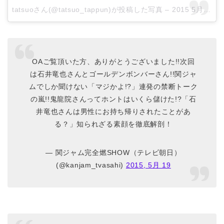
tatsuoさん(@tatsuo_tappun)が投稿した写真 –
2015 5月 19 9:51午後 PDT
OAご覧頂いた方、ありがとうございました!!次回
は石井竜也さんとゴールデンボンバーさん!!関ジャ
ムでしか聞けない「マジかよ!?」連発の禁断トーク
の嵐!!鬼龍院さんってホントはいくら儲けた!?「石
井竜也さんは男性にお持ち帰りされたことがあ
る？」知られざる素顔を徹底解剖！
— 関ジャム完全燃SHOW（テレビ朝日）
(@kanjam_tvasahi)
2015, 5月 19