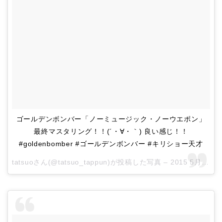
ゴールデンボンバー「ノーミュージック・ノーウエポン」
最終マスタリング！！(´・∀・｀) 良い感じ！！
#goldenbomber #ゴールデンボンバー #キリショー天才
tatsuoさん(@tatsuo_tappun)が投稿した写真 –
2015 5月 19 9:15午後 PDT