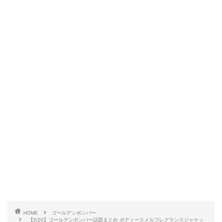
HOME
ゴールデンボンバー
【5/20】ゴールデンボンバー話題まとめ ボディースメルフレグランスジャケッ