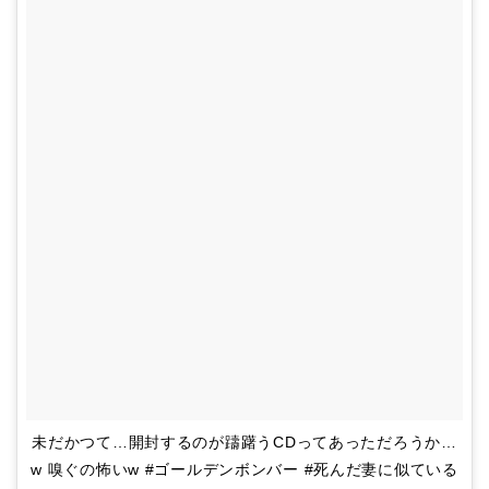
未だかつて…開封するのが躊躇うCDってあっただろうか…
w 嗅ぐの怖いw #ゴールデンボンバー #死んだ妻に似ている