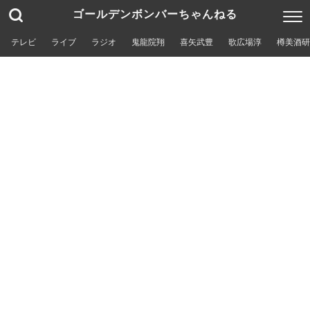
ゴールデンボンバーちゃんねる
テレビ
ライブ
ラジオ
鬼龍院翔
喜矢武豊
歌広場淳
樽美酒研