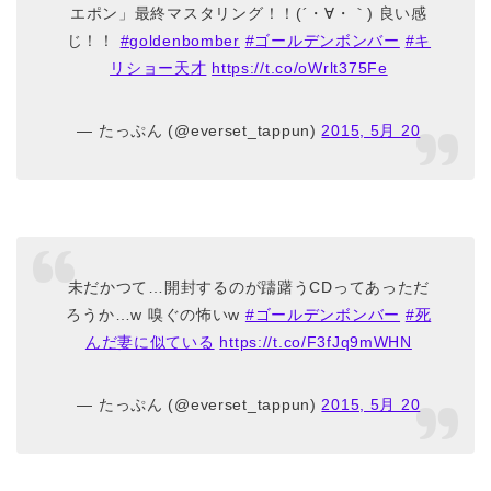
エポン」最終マスタリング！！(´・∀・｀) 良い感
じ！！
#goldenbomber
#ゴールデンボンバー
#キ
リショー天才
https://t.co/oWrlt375Fe
— たっぷん (@everset_tappun)
2015, 5月 20
未だかつて…開封するのが躊躇うCDってあっただ
ろうか…w 嗅ぐの怖いw
#ゴールデンボンバー
#死
んだ妻に似ている
https://t.co/F3fJq9mWHN
— たっぷん (@everset_tappun)
2015, 5月 20