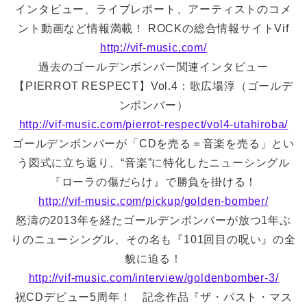
インタビュー、ライブレポート、アーティストのコメ
ント動画など情報満載！ ROCKの総合情報サイトVif
http://vif-music.com/
過去のゴールデンボンバー関連インタビュー
【PIERROT RESPECT】Vol.4：歌広場淳（ゴールデ
ンボンバー）
http://vif-music.com/pierrot-respect/vol4-utahiroba/
ゴールデンボンバーが「CDを売る＝音楽を売る」とい
う図式に立ち返り、“音楽”に特化したニューシングル
『ローラの傷だらけ』で勝負を掛ける！
http://vif-music.com/pickup/golden-bomber/
怒濤の2013年を経たゴールデンボンバーが放つ1年ぶ
りのニューシングル、その名も『101回目の呪い』の全
貌に迫る！
http://vif-music.com/interview/goldenbomber-3/
祝CDデビュー5周年！ 記念作品『ザ・パスト・マス