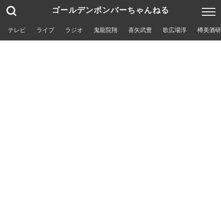
ゴールデンボンバーちゃんねる
テレビ
ライブ
ラジオ
鬼龍院翔
喜矢武豊
歌広場淳
樽美酒研