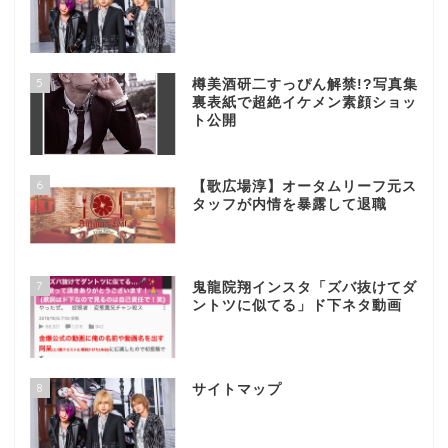
5
樽美酒研二すっぴん解禁!?写真集
裏表紙で超絶イケメン素顔ショッ
ト公開
6
【歌広場淳】オータムリーフ元ス
タッフが内情を暴露して退職
7
鬼龍院翔インスタ「ズバ抜けてダ
ントツに似てる」ド下ネタ動画
8
サイトマップ