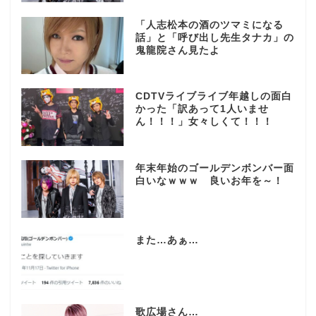
「人志松本の酒のツマミになる
話」と「呼び出し先生タナカ」の
鬼龍院さん見たよ
CDTVライブライブ年越しの面白
かった「訳あって1人いませ
ん！！！」女々しくて！！！
年末年始のゴールデンボンバー面
白いなｗｗｗ 良いお年を～！
また…あぁ…
歌広場さん…