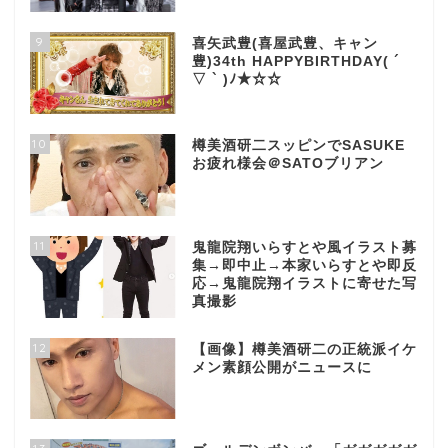
9
喜矢武豊(喜屋武豊、キャン
豊)34th HAPPYBIRTHDAY( ´
▽ ` )ﾉ★☆☆
10
樽美酒研二スッピンでSASUKE
お疲れ様会＠SATOブリアン
11
鬼龍院翔いらすとや風イラスト募
集→即中止→本家いらすとや即反
応→鬼龍院翔イラストに寄せた写
真撮影
12
【画像】樽美酒研二の正統派イケ
メン素顔公開がニュースに