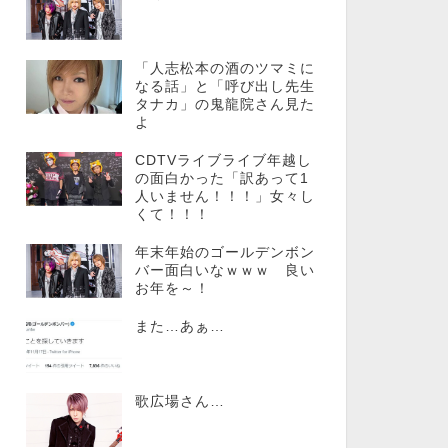
「人志松本の酒のツマミに
なる話」と「呼び出し先生
タナカ」の鬼龍院さん見た
よ
CDTVライブライブ年越し
の面白かった「訳あって1
人いません！！！」女々し
くて！！！
年末年始のゴールデンボン
バー面白いなｗｗｗ 良い
お年を～！
また…あぁ…
歌広場さん…