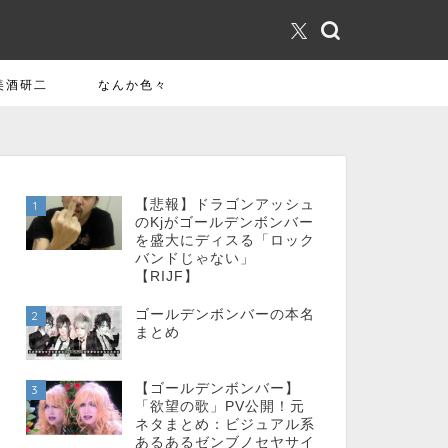
美酒研二
なんか色々
【悲報】ドラゴンアッシュ
1
のKjがゴールデンボンバー
を盛大にディスる「ロック
バンドじゃない」
【RIJF】
ゴールデンボンバーの本名
2
まとめ
【ゴールデンボンバー】
3
「欲望の歌」PV公開！元
ネタまとめ：ビジュアル系
あるあるゼンブノセヤサイ