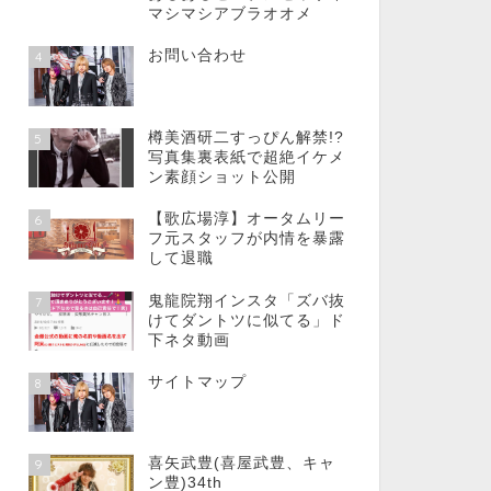
マシマシアブラオオメ
お問い合わせ
4
樽美酒研二すっぴん解禁!?
5
写真集裏表紙で超絶イケメ
ン素顔ショット公開
【歌広場淳】オータムリー
6
フ元スタッフが内情を暴露
して退職
鬼龍院翔インスタ「ズバ抜
7
けてダントツに似てる」ド
下ネタ動画
サイトマップ
8
喜矢武豊(喜屋武豊、キャ
9
ン豊)34th