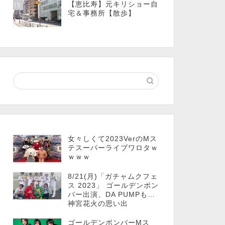
【恵比寿】元キリショー自
15
宅＆事務所【散歩】
女々しくて2023VerのMス
テスーパーライブワロタｗ
ｗｗｗ
8/21(月)「ガチャムクフェ
ス 2023」 ゴールデンボン
バー出演、DA PUMPも…
神宮花火の思い出
ゴールデンボンバーMス