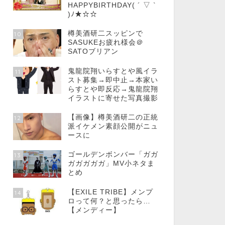
HAPPYBIRTHDAY( ´ ▽ `
)ﾉ★☆☆
樽美酒研二スッピンで
10
SASUKEお疲れ様会＠
SATOブリアン
鬼龍院翔いらすとや風イラ
11
スト募集→即中止→本家い
らすとや即反応→鬼龍院翔
イラストに寄せた写真撮影
【画像】樽美酒研二の正統
12
派イケメン素顔公開がニュ
ースに
ゴールデンボンバー「ガガ
13
ガガガガガ」MV小ネタま
とめ
【EXILE TRIBE】メンプ
14
ロって何？と思ったら…
【メンディー】