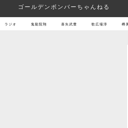
ゴールデンボンバーちゃんねる
ラジオ
鬼龍院翔
喜矢武豊
歌広場淳
樽