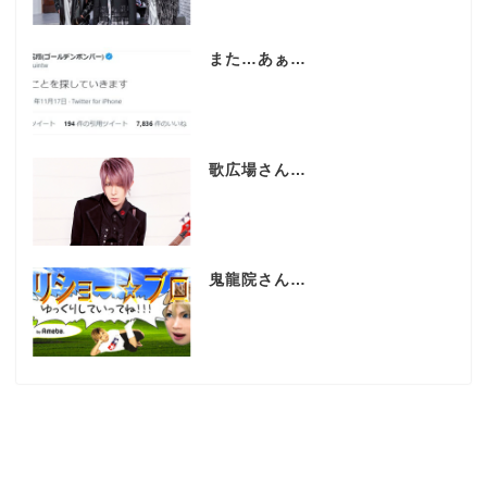
また…あぁ…
歌広場さん…
鬼龍院さん…