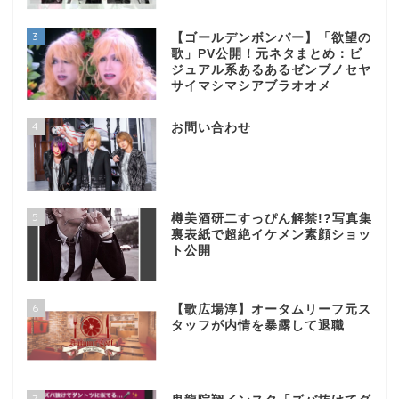
3
【ゴールデンボンバー】「欲望の
歌」PV公開！元ネタまとめ：ビ
ジュアル系あるあるゼンブノセヤ
サイマシマシアブラオオメ
4
お問い合わせ
5
樽美酒研二すっぴん解禁!?写真集
裏表紙で超絶イケメン素顔ショッ
ト公開
6
【歌広場淳】オータムリーフ元ス
タッフが内情を暴露して退職
7