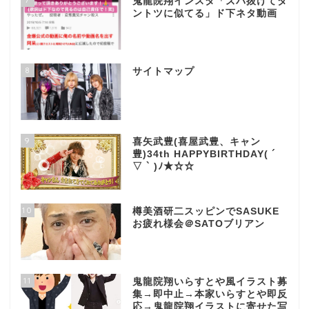
鬼龍院翔インスタ「ズバ抜けてダ
ントツに似てる」ド下ネタ動画
8
サイトマップ
9
喜矢武豊(喜屋武豊、キャン
豊)34th HAPPYBIRTHDAY( ´
▽ ` )ﾉ★☆☆
10
樽美酒研二スッピンでSASUKE
お疲れ様会＠SATOブリアン
11
鬼龍院翔いらすとや風イラスト募
集→即中止→本家いらすとや即反
応→鬼龍院翔イラストに寄せた写