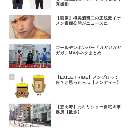
真撮影
12
【画像】樽美酒研二の正統派イケ
メン素顔公開がニュースに
13
ゴールデンボンバー「ガガガガガ
ガガ」MV小ネタまとめ
14
【EXILE TRIBE】メンプロって
何？と思ったら…【メンディー】
15
【恵比寿】元キリショー自宅＆事
務所【散歩】