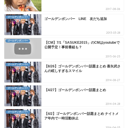
2017-08-06
ゴールデンボンバー
ゴールデンボンバー LINE 友だち追加
2013-03-28
ゴールデンボンバー
【CM】7/1「SASUKE2015」のCMはyoutubeで
公開予定！事前番組も？
2015-06-25
ゴールデンボンバー
【8/26】ゴールデンボンバー話題まとめ 喜矢武さ
んの眩しすぎるスマイル
2014-08-27
ゴールデンボンバー
【4/27】ゴールデンボンバー話題まとめ
2014-04-28
ゴールデンボンバー
【4/2】ゴールデンボンバー話題まとめ ナイトメ
ア年内で一時活動休止
2016-04-03