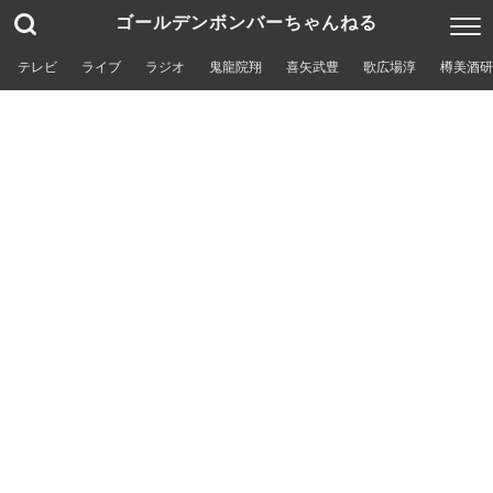
ゴールデンボンバーちゃんねる
テレビ
ライブ
ラジオ
鬼龍院翔
喜矢武豊
歌広場淳
樽美酒研