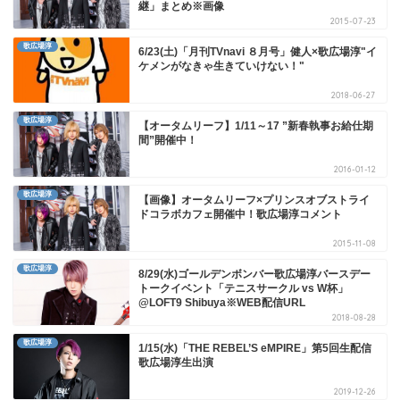
継」まとめ※画像
2015-07-23
歌広場淳
6/23(土)「月刊TVnavi ８月号」健人×歌広場淳"イ
ケメンがなきゃ生きていけない！"
2018-06-27
歌広場淳
【オータムリーフ】1/11～17 ”新春執事お給仕期
間”開催中！
2016-01-12
歌広場淳
【画像】オータムリーフ×プリンスオブストライ
ドコラボカフェ開催中！歌広場淳コメント
2015-11-08
歌広場淳
8/29(水)ゴールデンボンバー歌広場淳バースデー
トークイベント「テニスサークル vs W杯」
@LOFT9 Shibuya※WEB配信URL
2018-08-28
歌広場淳
1/15(水)「THE REBEL’S eMPIRE」第5回生配信
歌広場淳生出演
2019-12-26