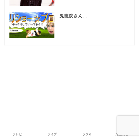
鬼龍院さん…
テレビ
ライブ
ラジオ
鬼龍院翔