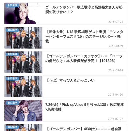
歌広場淳
ゴールデンボンバー歌広場淳と高畑裕太さんが松
潤の取り合い！？
2016-07-28
歌広場淳
【画像大量】1/18 歌広場淳ゲスト出演「モンスタ
ーハンターフェスタ'15」のステージレポート掲
載
2015-01-21
歌広場淳
【ゴールデンボンバー・カラオケ】8/20「ローラ
の傷だらけ」本人映像配信決定！【191898】
2014-08-14
歌広場淳
【うぱ】すっぴん＆かっこいい
2013-04-30
歌広場淳
7/26(金)「Pick-upVoice 9月号 vol.138」歌広場淳
×鳥海浩輔
2019-07-27
歌広場淳
【ゴールデンボンバー】4/30(土)ニコニコ超会議