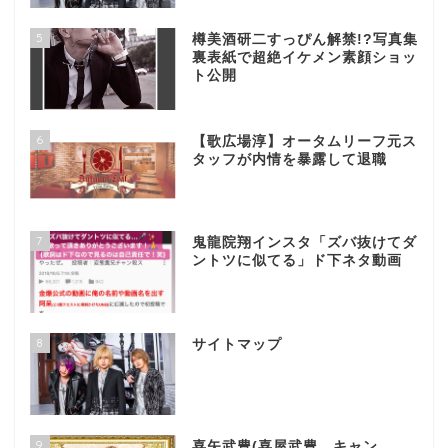
5
樽美酒研二すっぴん解禁!?写真集
裏表紙で超絶イケメン素顔ショッ
ト公開
6
【歌広場淳】オータムリーフ元ス
タッフが内情を暴露して退職
7
鬼龍院翔インスタ「ズバ抜けてダ
ントツに似てる」ド下ネタ動画
8
サイトマップ
9
喜矢武豊(喜屋武豊、キャン