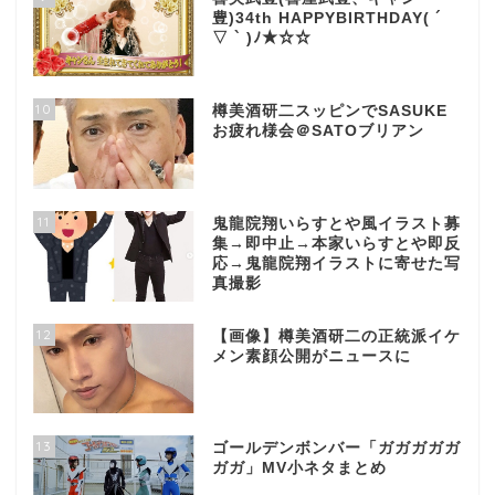
豊)34th HAPPYBIRTHDAY( ´
▽ ` )ﾉ★☆☆
10
樽美酒研二スッピンでSASUKE
お疲れ様会＠SATOブリアン
11
鬼龍院翔いらすとや風イラスト募
集→即中止→本家いらすとや即反
応→鬼龍院翔イラストに寄せた写
真撮影
12
【画像】樽美酒研二の正統派イケ
メン素顔公開がニュースに
13
ゴールデンボンバー「ガガガガガ
ガガ」MV小ネタまとめ