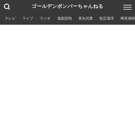
ゴールデンボンバーちゃんねる
テレビ
ライブ
ラジオ
鬼龍院翔
喜矢武豊
歌広場淳
樽美酒研