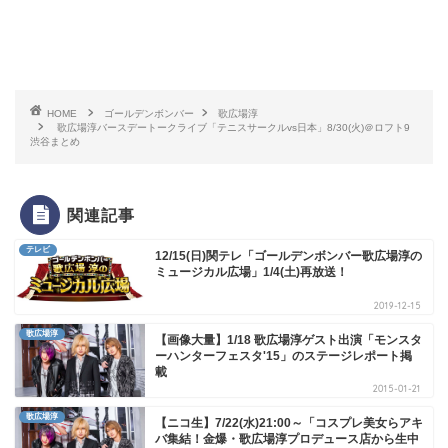
HOME
ゴールデンボンバー
歌広場淳
歌広場淳バースデートークライブ「テニスサークルvs日本」8/30(火)＠ロフト9
渋谷まとめ
関連記事
テレビ
12/15(日)関テレ「ゴールデンボンバー歌広場淳の
ミュージカル広場」1/4(土)再放送！
2019-12-15
歌広場淳
【画像大量】1/18 歌広場淳ゲスト出演「モンスタ
ーハンターフェスタ'15」のステージレポート掲
載
2015-01-21
歌広場淳
【ニコ生】7/22(水)21:00～「コスプレ美女らアキ
バ集結！金爆・歌広場淳プロデュース店から生中