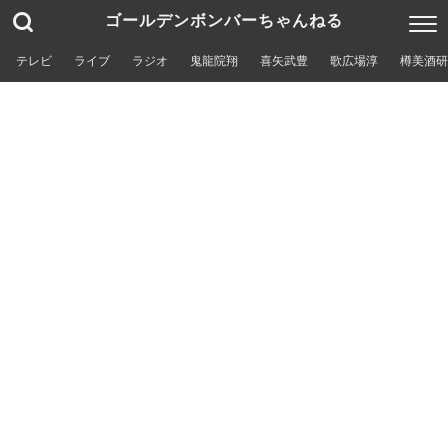
ゴールデンボンバーちゃんねる
テレビ
ライブ
ラジオ
鬼龍院翔
喜矢武豊
歌広場淳
樽美酒研