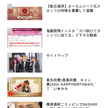
6
【歌広場淳】オータムリーフ元ス
タッフが内情を暴露して退職
7
鬼龍院翔インスタ「ズバ抜けてダ
ントツに似てる」ド下ネタ動画
8
サイトマップ
9
喜矢武豊(喜屋武豊、キャン
豊)34th HAPPYBIRTHDAY( ´
▽ ` )ﾉ★☆☆
10
樽美酒研二スッピンでSASUKE