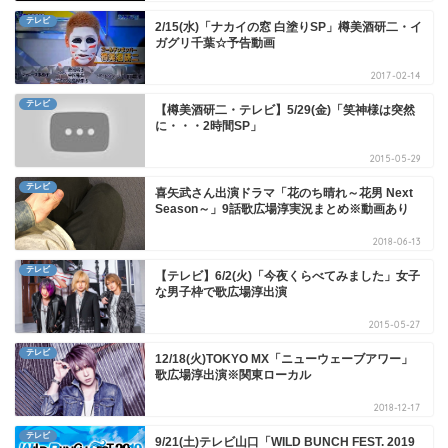
テレビ
2/15(水)「ナカイの窓 白塗りSP」樽美酒研二・イ
ガグリ千葉☆予告動画
2017-02-14
テレビ
【樽美酒研二・テレビ】5/29(金)「笑神様は突然
に・・・2時間SP」
2015-05-29
テレビ
喜矢武さん出演ドラマ「花のち晴れ～花男 Next
Season～」9話歌広場淳実況まとめ※動画あり
2018-06-13
テレビ
【テレビ】6/2(火)「今夜くらべてみました」女子
な男子枠で歌広場淳出演
2015-05-27
テレビ
12/18(火)TOKYO MX「ニューウェーブアワー」
歌広場淳出演※関東ローカル
2018-12-17
テレビ
9/21(土)テレビ山口「WILD BUNCH FEST. 2019