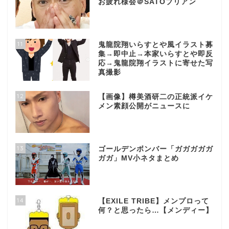
お疲れ様会＠SATOブリアン
11
鬼龍院翔いらすとや風イラスト募
集→即中止→本家いらすとや即反
応→鬼龍院翔イラストに寄せた写
真撮影
12
【画像】樽美酒研二の正統派イケ
メン素顔公開がニュースに
13
ゴールデンボンバー「ガガガガガ
ガガ」MV小ネタまとめ
14
【EXILE TRIBE】メンプロって
何？と思ったら…【メンディー】