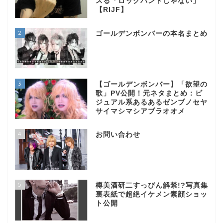
スる「ロックバンドじゃない」
【RIJF】
2
ゴールデンボンバーの本名まとめ
3
【ゴールデンボンバー】「欲望の
歌」PV公開！元ネタまとめ：ビ
ジュアル系あるあるゼンブノセヤ
サイマシマシアブラオオメ
4
お問い合わせ
5
樽美酒研二すっぴん解禁!?写真集
裏表紙で超絶イケメン素顔ショッ
ト公開