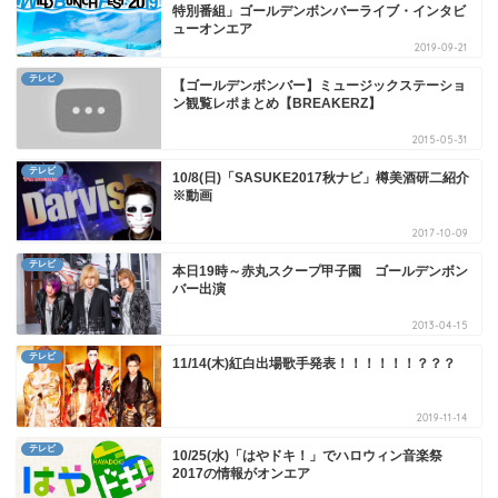
特別番組」ゴールデンボンバーライブ・インタビ
ューオンエア
2019-09-21
テレビ
【ゴールデンボンバー】ミュージックステーショ
ン観覧レポまとめ【BREAKERZ】
2015-05-31
テレビ
10/8(日)「SASUKE2017秋ナビ」樽美酒研二紹介
※動画
2017-10-09
テレビ
本日19時～赤丸スクープ甲子園 ゴールデンボン
バー出演
2013-04-15
テレビ
11/14(木)紅白出場歌手発表！！！！！！？？？
2019-11-14
テレビ
10/25(水)「はやドキ！」でハロウィン音楽祭
2017の情報がオンエア