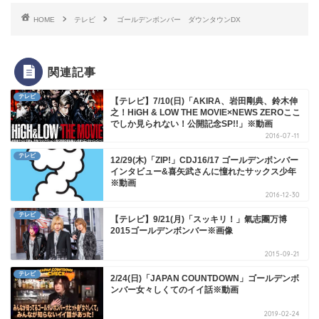
HOME
テレビ
ゴールデンボンバー ダウンタウンDX
関連記事
テレビ
【テレビ】7/10(日)「AKIRA、岩田剛典、鈴木伸
之！HiGH & LOW THE MOVIE×NEWS ZEROここ
でしか見られない！公開記念SP!!」※動画
2016-07-11
テレビ
12/29(木)「ZIP!」CDJ16/17 ゴールデンボンバー
インタビュー&喜矢武さんに憧れたサックス少年
※動画
2016-12-30
テレビ
【テレビ】9/21(月)「スッキリ！」氣志團万博
2015ゴールデンボンバー※画像
2015-09-21
テレビ
2/24(日)「JAPAN COUNTDOWN」ゴールデンボ
ンバー女々しくてのイイ話※動画
2019-02-24