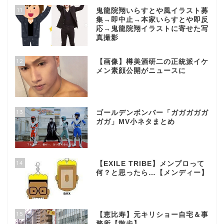
11
鬼龍院翔いらすとや風イラスト募
集→即中止→本家いらすとや即反
応→鬼龍院翔イラストに寄せた写
真撮影
12
【画像】樽美酒研二の正統派イケ
メン素顔公開がニュースに
13
ゴールデンボンバー「ガガガガガ
ガガ」MV小ネタまとめ
14
【EXILE TRIBE】メンプロって
何？と思ったら…【メンディー】
15
【恵比寿】元キリショー自宅＆事
務所【散歩】