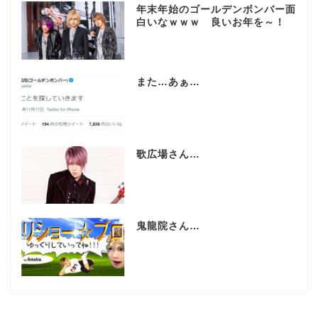
年末年始のゴールデンボンバー面
白いなｗｗｗ 良いお年を～！
また…あぁ…
歌広場さん…
鬼龍院さん…