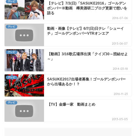
テレビ
【テレビ】7/3(日)「SASUKE2016」ゴールデン
ボンバー※動画 樽美酒研二ブログ更新で想いを
語る
2016-07-06
テレビ
動画・画像【テレビ】6/7(日)日テレ「シューイ
チ」ゴールデンボンバーVTRオンエア
2015-06-07
テレビ
【動画】3/16歌広場淳出演「クイズ30～団結せよ
～」
2014-03-18
テレビ
SASUKE2017出場者募集！ゴールデンボンバー
から出場あるか！？
2016-11-23
テレビ
【TV】金爆一家 動画まとめ
2013-05-05