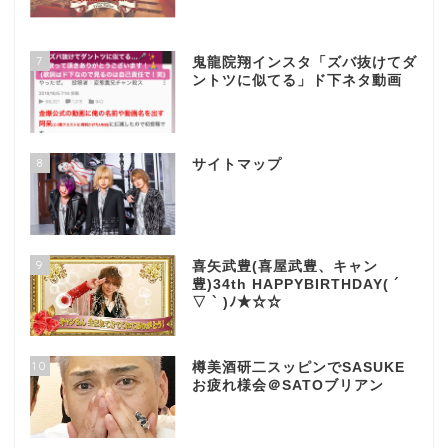
7
鬼龍院翔インスタ「ズバ抜けてダ
ントツに似てる」ド下ネタ動画
8
サイトマップ
9
喜矢武豊(喜屋武豊、キャン
豊)34th HAPPYBIRTHDAY( ´
▽ ` )ﾉ★☆☆
10
樽美酒研二スッピンでSASUKE
お疲れ様会＠SATOブリアン