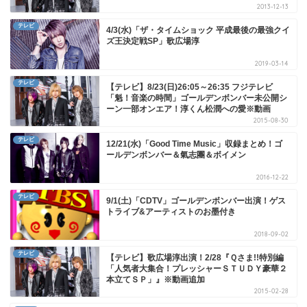
2013-12-13
テレビ
4/3(水)「ザ・タイムショック 平成最後の最強クイ
ズ王決定戦SP」歌広場淳
2019-03-14
テレビ
【テレビ】8/23(日)26:05～26:35 フジテレビ
「魁！音楽の時間」ゴールデンボンバー未公開シ
ーン一部オンエア！淳くん松潤への愛※動画
2015-08-30
テレビ
12/21(水)「Good Time Music」収録まとめ！ゴ
ールデンボンバー＆氣志團＆ボイメン
2016-12-22
テレビ
9/1(土)「CDTV」ゴールデンボンバー出演！ゲス
トライブ&アーティストのお墨付き
2018-09-02
テレビ
【テレビ】歌広場淳出演！2/28『Ｑさま!!特別編
「人気者大集合！プレッシャーＳＴＵＤＹ豪華２
本立てＳＰ」』※動画追加
2015-02-28