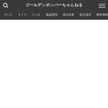
ゴールデンボンバーちゃんねる
テレビ
ライブ
ラジオ
鬼龍院翔
喜矢武豊
歌広場淳
樽美酒研