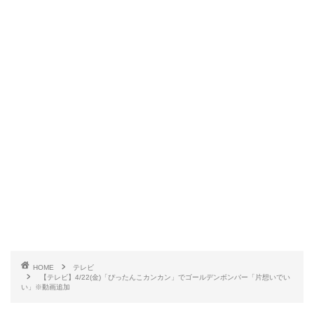
HOME
テレビ
【テレビ】4/22(金)「ぴったんこカンカン」でゴールデンボンバー「片想いでい
い」※動画追加