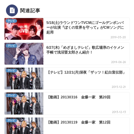
関連記事
テレビ
5/18(土)ラウンドワンTVCMにゴールデンボンバ
ーが出演『ぼくの世界を守って』がCMソングに
起用
2019-05-20
テレビ
6/27(木)「めざましテレビ」歌広場淳のイケメン
手帳で浅沼晋太郎さん紹介！
2019-06-26
テレビ
【テレビ】12/21(月)深夜「ザッツ！紅白宣伝部」
2015-12-21
テレビ
【動画】20130316 金爆一家 第20回
2013-12-13
テレビ
【動画】20130119 金爆一家 第12回