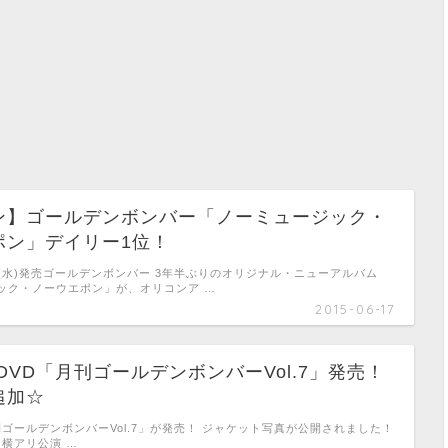
ン】ゴールデンボンバー「ノーミュージック・
ポン」デイリー1位！
7日(水)発売ゴールデンボンバー 3年半ぶりのオリジナル・ニューアルバム
ック・ノーウエポン」が、オリコンア …
2015-06-17
(土)DVD「月刊ゴールデンボンバーVol.7」発売！
追加☆
「月刊ゴールデンボンバーVol.7」が発売！ ジャケット写真が公開されました！
土)横アリ公演 …