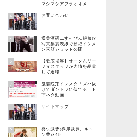
マシマシアブラオオメ
お問い合わせ
4
樽美酒研二すっぴん解禁!?
5
写真集裏表紙で超絶イケメ
ン素顔ショット公開
【歌広場淳】オータムリー
6
フ元スタッフが内情を暴露
して退職
鬼龍院翔インスタ「ズバ抜
7
けてダントツに似てる」ド
下ネタ動画
サイトマップ
8
喜矢武豊(喜屋武豊、キャ
9
ン豊)34th