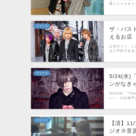
県リリースキャ
リリース
ザ・パスト
えるお店
公式サイト、シ
まだ予約できる
リリース
5/24(水
ンがなき
5/24(水) 
い！」のお相手
リリース
【済】11/
ジオ※音