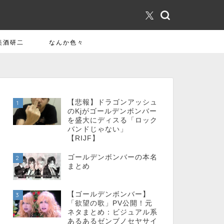
美酒研二
なんか色々
【悲報】ドラゴンアッシュ
1
のKjがゴールデンボンバー
を盛大にディスる「ロック
バンドじゃない」
【RIJF】
ゴールデンボンバーの本名
2
まとめ
【ゴールデンボンバー】
3
「欲望の歌」PV公開！元
ネタまとめ：ビジュアル系
あるあるゼンブノセヤサイ