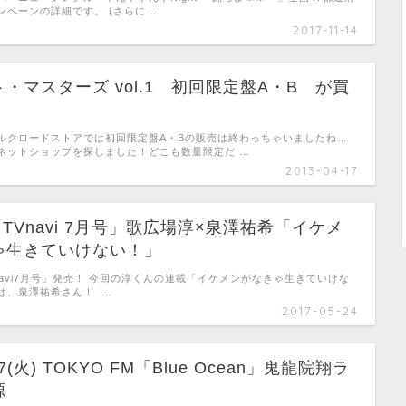
ンペーンの詳細です。 (さらに …
2017-11-14
・マスターズ vol.1 初回限定盤A・B が買
ルクロードストアでは初回限定盤A・Bの販売は終わっちゃいましたね…
ネットショップを探しました！どこも数量限定だ …
2013-04-17
)「TVnavi 7月号」歌広場淳×泉澤祐希「イケメ
ゃ生きていけない！」
「TVnavi7月号」発売！ 今回の淳くんの連載「イケメンがなきゃ生きていけな
は、泉澤祐希さん！ …
2017-05-24
7(火) TOKYO FM「Blue Ocean」鬼龍院翔ラ
源