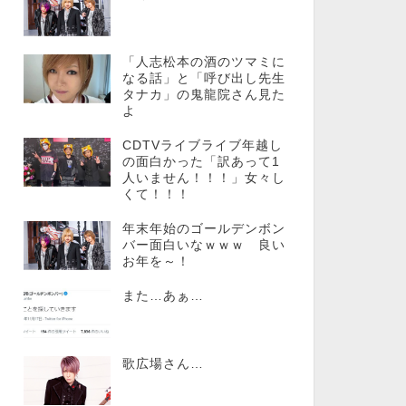
「人志松本の酒のツマミに
なる話」と「呼び出し先生
タナカ」の鬼龍院さん見た
よ
CDTVライブライブ年越し
の面白かった「訳あって1
人いません！！！」女々し
くて！！！
年末年始のゴールデンボン
バー面白いなｗｗｗ 良い
お年を～！
また…あぁ…
歌広場さん…