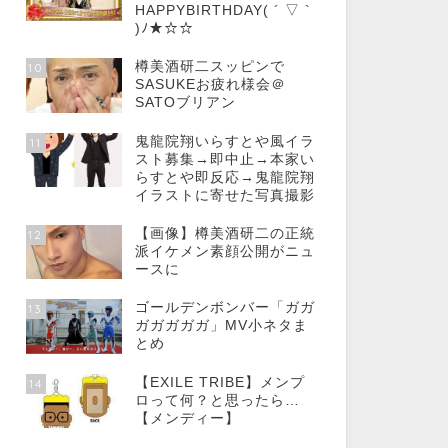
HAPPYBIRTHDAY( ´ ▽ `
)ﾉ★☆☆
樽美酒研二スッピンで
10
SASUKEお疲れ様会＠
SATOブリアン
鬼龍院翔いらすとや風イラ
11
スト募集→即中止→本家い
らすとや即反応→鬼龍院翔
イラストに寄せた写真撮影
【画像】樽美酒研二の正統
12
派イケメン素顔公開がニュ
ースに
ゴールデンボンバー「ガガ
13
ガガガガガ」MV小ネタま
とめ
【EXILE TRIBE】メンプ
14
ロって何？と思ったら…
【メンディー】