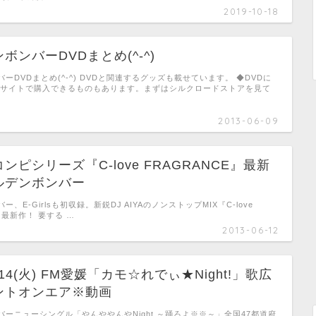
2019-10-18
ボンバーDVDまとめ(^-^)
ーDVDまとめ(^-^) DVDと関連するグッズも載せています。 ◆DVDに
式サイトで購入できるものもあります。まずはシルクロードストアを見て
2013-06-09
ンピシリーズ『C-love FRAGRANCE』最新
ルデンボンバー
、E-Girlsも初収録。新鋭DJ AIYAのノンストップMIX『C-love
』最新作！ 要する …
2013-06-12
14(火) FM愛媛「カモ☆れでぃ★Night!」歌広
ントオンエア※動画
ーニューシングル「やんややんやNight ～踊ろよ※※～」全国47都道府