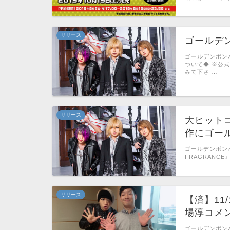
リリース
ゴールデン
ゴールデンボンバ
ついて◆ ※公
みて下さ …
リリース
大ヒットコ
作にゴー
ゴールデンボンバー
FRAGRANCE
リリース
【済】11/
場淳コメ
ゴールデンボンバ