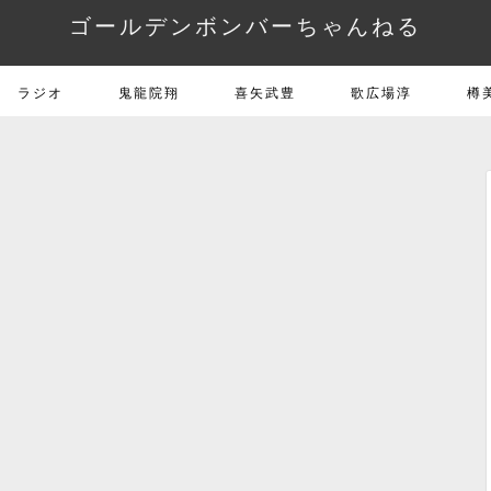
ゴールデンボンバーちゃんねる
ラジオ
鬼龍院翔
喜矢武豊
歌広場淳
樽