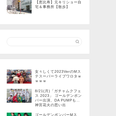
【恵比寿】元キリショー自
15
宅＆事務所【散歩】
女々しくて2023VerのMス
テスーパーライブワロタｗ
ｗｗｗ
8/21(月)「ガチャムクフェ
ス 2023」 ゴールデンボン
バー出演、DA PUMPも…
神宮花火の思い出
ゴールデンボンバーMス